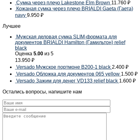
Сумка через плечо Lakestone Elm Brown
11.760
₽
Кожаная сумка через плечо BRIALDI Gaeta (Гаета)
navy
9.950
₽
Лучшее
Мужская деловая сумка SLIM-формата для
документов BRIALDI Hamilton (Гамильтон) relief
black
Оценка
5.00
из 5
13.950
₽
Versado Мужское портмоне B200-1 black
2.400
₽
Versado Обложка для документов 065 yellow
1.500
₽
Versado Зажим для денег VD133 relief black
1.600
₽
Остались вопросы, напишите нам