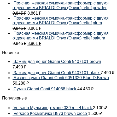
Поясная женская сумочка-трансформер с двумя
отделениями BRIALDI Onyx (Оникс) relief powder
9.845
₽
8.861
₽
Поясная женская сумочка-трансформер с двумя
отделениями BRIALDI Onyx (Оникс) relief plum
9.845
₽
8.861
₽
Поясная женская сумочка-трансформер с двумя
отделениями BRIALDI Onyx (Оникс) relief sakura
9.845
₽
8.861
₽
Новинки
Зажим для денег Gianni Conti 9407101 brown
7.490
₽
Зажим для денег Gianni Conti 9407101 black
7.490
₽
Бизнес-сумка Gianni Conti 6051320 Blue-D.Brown
50.280
₽
Сумка Gianni Conti 914068 black
44.430
₽
Популярные
Versado Мультипортмоне 039 relief black
2.100
₽
Versado Косметичка B873 brown croco
1.500
₽