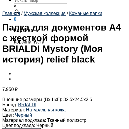
×
Главная
/
Мужская коллекция
/
Кожаные папки
0
Папка для документов А4
Корзина
с жесткой формой
Корзина пуста.
BRIALDI Mystory (Моя
история) relief black
7.950
₽
Внешние размеры (ВхШхГ)
:
32.5x24.5x2.5
Бренд
:
BRIALDI
Материал
:
Натуральная кожа
Цвет
:
Черный
Материал подклада
:
Тканный полиэстр
Цвет подклада
:
Черный