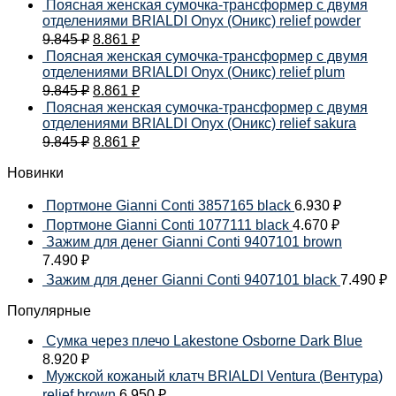
Поясная женская сумочка-трансформер с двумя
отделениями BRIALDI Onyx (Оникс) relief powder
9.845
₽
8.861
₽
Поясная женская сумочка-трансформер с двумя
отделениями BRIALDI Onyx (Оникс) relief plum
9.845
₽
8.861
₽
Поясная женская сумочка-трансформер с двумя
отделениями BRIALDI Onyx (Оникс) relief sakura
9.845
₽
8.861
₽
Новинки
Портмоне Gianni Conti 3857165 black
6.930
₽
Портмоне Gianni Conti 1077111 black
4.670
₽
Зажим для денег Gianni Conti 9407101 brown
7.490
₽
Зажим для денег Gianni Conti 9407101 black
7.490
₽
Популярные
Сумка через плечо Lakestone Osborne Dark Blue
8.920
₽
Мужской кожаный клатч BRIALDI Ventura (Вентура)
relief brown
6.950
₽