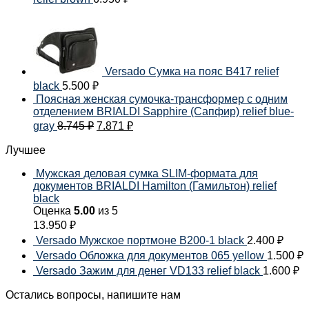
Versado Сумка на пояс B417 relief
black
5.500
₽
Поясная женская сумочка-трансформер с одним
отделением BRIALDI Sapphire (Сапфир) relief blue-
gray
8.745
₽
7.871
₽
Лучшее
Мужская деловая сумка SLIM-формата для
документов BRIALDI Hamilton (Гамильтон) relief
black
Оценка
5.00
из 5
13.950
₽
Versado Мужское портмоне B200-1 black
2.400
₽
Versado Обложка для документов 065 yellow
1.500
₽
Versado Зажим для денег VD133 relief black
1.600
₽
Остались вопросы, напишите нам