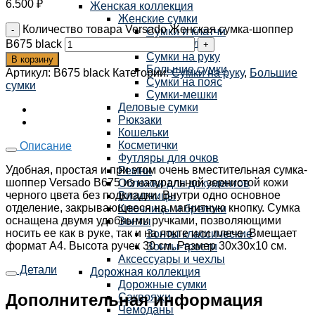
6.500
₽
Женская коллекция
Женские сумки
Количество товара Versado Женская сумка-шоппер
Сумки и клатчи
B675 black
Кросс-боди
Сумки на руку
В корзину
Большие сумки
Артикул:
B675 black
Категории:
Сумки на руку
,
Большие
Сумки на пояс
сумки
Сумки-мешки
Деловые сумки
Рюкзаки
Кошельки
Косметички
Описание
Футляры для очков
Удобная, простая и при этом очень вместительная сумка-
Ремни
шоппер Versado B675 из натуральной зернистой кожи
Обложки для документов
черного цвета без подкладки. Внутри одно основное
Визитницы
отделение, закрывающееся на магнитную кнопку. Сумка
Ключницы и брелоки
оснащена двумя удобными ручками, позволяющими
Зонты
носить ее как в руке, так и на локте или плече. Вмещает
Зонты классические
формат А4. Высота ручек 30 см. Размер 30х30х10 см.
Зонты-трости
Аксессуары и чехлы
Детали
Дорожная коллекция
Дорожные сумки
Дополнительная информация
Саквояжи
Чемоданы