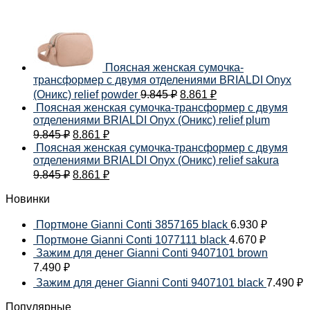
Поясная женская сумочка-
трансформер с двумя отделениями BRIALDI Onyx
(Оникс) relief powder
9.845
₽
8.861
₽
Поясная женская сумочка-трансформер с двумя
отделениями BRIALDI Onyx (Оникс) relief plum
9.845
₽
8.861
₽
Поясная женская сумочка-трансформер с двумя
отделениями BRIALDI Onyx (Оникс) relief sakura
9.845
₽
8.861
₽
Новинки
Портмоне Gianni Conti 3857165 black
6.930
₽
Портмоне Gianni Conti 1077111 black
4.670
₽
Зажим для денег Gianni Conti 9407101 brown
7.490
₽
Зажим для денег Gianni Conti 9407101 black
7.490
₽
Популярные