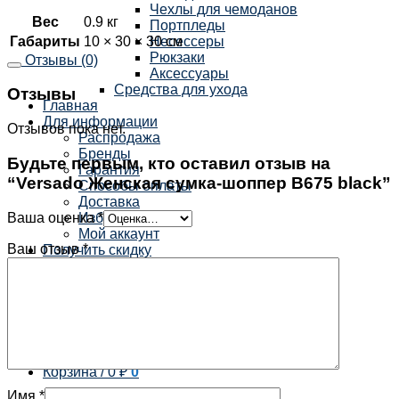
Чехлы для чемоданов
Вес
0.9 кг
Портпледы
Габариты
10 × 30 × 30 см
Несессеры
Рюкзаки
Отзывы (0)
Аксессуары
Средства для ухода
Отзывы
Главная
Для информации
Отзывов пока нет.
Распродажа
Бренды
Будьте первым, кто оставил отзыв на
Гарантия
“Versado Женская сумка-шоппер B675 black”
Способы оплаты
Доставка
Ваша оценка
*
Избранное
Мой аккаунт
Ваш отзыв
*
Получить скидку
Контакты
×
Корзина /
0
₽
0
Имя
*