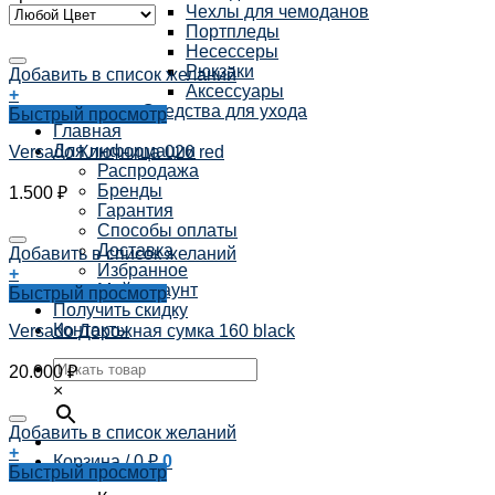
Чехлы для чемоданов
Портпледы
Несессеры
Рюкзаки
Добавить в список желаний
Аксессуары
+
Средства для ухода
Быстрый просмотр
Главная
Для информации
Versado Ключница 026 red
Распродажа
Бренды
1.500
₽
Гарантия
Способы оплаты
Доставка
Добавить в список желаний
Избранное
+
Мой аккаунт
Быстрый просмотр
Получить скидку
Контакты
Versado Дорожная сумка 160 black
20.000
₽
×
Добавить в список желаний
+
Корзина /
0
₽
0
Быстрый просмотр