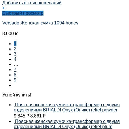
Добавить в список желаний
+
Быстрый просмотр
Versado Женская сумка 1094 honey
8.000
₽
1
2
3
4
…
7
8
9
Успей купить!
Поясная женская сумочка-трансформер с двумя
отделениями BRIALDI Onyx (Оникс) relief powder
9.845
₽
8.861
₽
Поясная женская сумочка-трансформер с двумя
отделениями BRIALDI Onyx (Оникс) relief plum