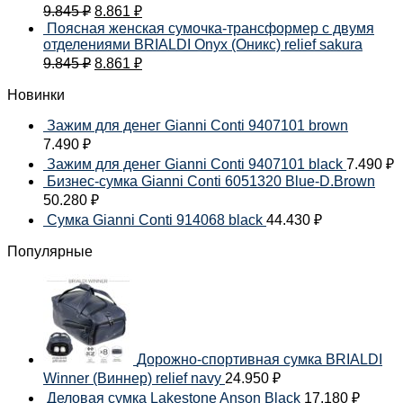
9.845
₽
8.861
₽
Поясная женская сумочка-трансформер с двумя
отделениями BRIALDI Onyx (Оникс) relief sakura
9.845
₽
8.861
₽
Новинки
Зажим для денег Gianni Conti 9407101 brown
7.490
₽
Зажим для денег Gianni Conti 9407101 black
7.490
₽
Бизнес-сумка Gianni Conti 6051320 Blue-D.Brown
50.280
₽
Сумка Gianni Conti 914068 black
44.430
₽
Популярные
Дорожно-спортивная сумка BRIALDI
Winner (Виннер) relief navy
24.950
₽
Деловая сумка Lakestone Anson Black
17.180
₽