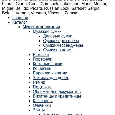
Flioraj, Gianni Conti, Goroshek, Lakestone, Mano, Merkur,
Miguel Bellido, Picard, Russian Look, Safebet, Sergio
Belotti, Verage, Versado, Visconti, Zemsa.
Главная
Каталог
Мужская коллекция
Мужские сумки
Деловые сумки
Сумки через плечо
Сумки-мессенджеры
Сумки на пояс
Рюкзаки
Портфели
Кожаные папки
Кошельки
Барсетки и клатчи
Зажимы для денег
Ремни
Подтяжки
Обложки для документов
Визитницы и кредитницы
Ключницы
Очечники
Зонты
Зонты классические