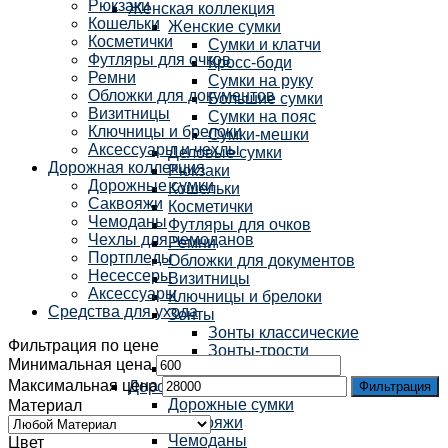
Рюкзаки
Женская коллекция
Кошельки
Женские сумки
Косметички
Сумки и клатчи
Футляры для очков
Кросс-боди
Ремни
Сумки на руку
Обложки для документов
Большие сумки
Визитницы
Сумки на пояс
Ключницы и брелоки
Сумки-мешки
Аксессуары и чехлы
Деловые сумки
Дорожная коллекция
Рюкзаки
Дорожные сумки
Кошельки
Саквояжи
Косметички
Чемоданы
Футляры для очков
Чехлы для чемоданов
Ремни
Портпледы
Обложки для документов
Несессеры
Визитницы
Аксессуары
Ключницы и брелоки
Средства для ухода
Зонты
Зонты классические
Фильтрация по цене
Зонты-трости
Минимальная цена
Аксессуары и чехлы
Максимальная цена
Дорожная коллекция
Фильтрация
Дорожные сумки
Материал
Саквояжи
Чемоданы
Цвет