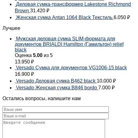
Деловая сумка-трансформер Lakestone Richmond
Brown
31.420
₽
Женская сумка Antan 1064 Black Текстиль
6.050
₽
Лучшее
Мужская деловая сумка SLIM-формата для
документов BRIALDI Hamilton (Гамильтон) relief
black
Оценка
5.00
из 5
13.950
₽
Versado Сумка для документов VG1006-15 black
16.900
₽
Versado Деловая сумка B462 black
10.000
₽
Versado Женская сумка B846 bordo
7.000
₽
Остались вопросы, напишите нам