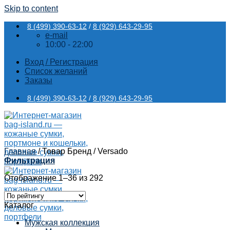
Skip to content
8 (499) 390-63-12
/
8 (929) 643-29-95
e-mail
10:00 - 22:00
Вход / Регистрация
Список желаний
Заказы
8 (499) 390-63-12
/
8 (929) 643-29-95
Главная
/
Товар Бренд
/
Versado
Фильтрация
Отображение 1–36 из 292
Каталог
Мужская коллекция