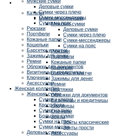
Мужские сумки
Деловые сумки
Сумки через плечо
Каталог
Сумки-мессенджеры
Мужская коллекция
Сумки на пояс
Мужские сумки
Рюкзаки
Деловые сумки
Портфели
Сумки через плечо
Кожаные папки
Сумки-мессенджеры
Кошельки
Сумки на пояс
Барсетки и клатчи
Рюкзаки
Зажимы для денег
Портфели
Ремни
Кожаные папки
Обложки для документов
Кошельки
Визитницы и кредитницы
Барсетки и клатчи
Ключницы
Зажимы для денег
Аксессуары
Ремни
Женская коллекция
Подтяжки
Женские сумки
Обложки для документов
Сумки и клатчи
Визитницы и кредитницы
Кросс-боди
Ключницы
Сумки на руку
Очечники
Большие сумки
Зонты
Сумки на пояс
Зонты классические
Сумки-мешки
Зонты-трости
Деловые сумки
Аксессуары