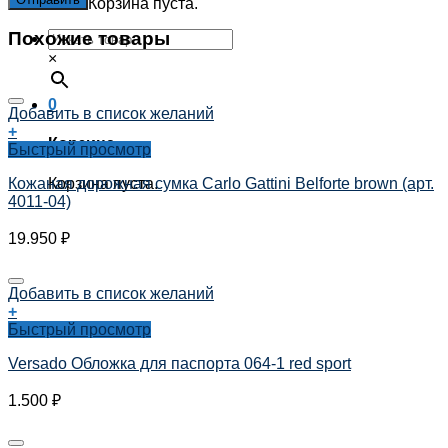
Корзина пуста.
Похожие товары
×
0
Добавить в список желаний
+
Корзина
Быстрый просмотр
Корзина пуста.
Кожаная дорожная сумка Carlo Gattini Belforte brown (арт.
4011-04)
19.950
₽
Добавить в список желаний
+
Быстрый просмотр
Versado Обложка для паспорта 064-1 red sport
1.500
₽