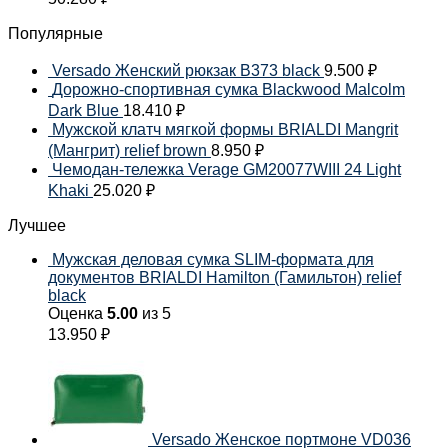
Популярные
Versado Женский рюкзак B373 black
9.500
₽
Дорожно-спортивная сумка Blackwood Malcolm
Dark Blue
18.410
₽
Мужской клатч мягкой формы BRIALDI Mangrit
(Мангрит) relief brown
8.950
₽
Чемодан-тележка Verage GM20077WIII 24 Light
Khaki
25.020
₽
Лучшее
Мужская деловая сумка SLIM-формата для
документов BRIALDI Hamilton (Гамильтон) relief
black
Оценка
5.00
из 5
13.950
₽
Versado Женское портмоне VD036