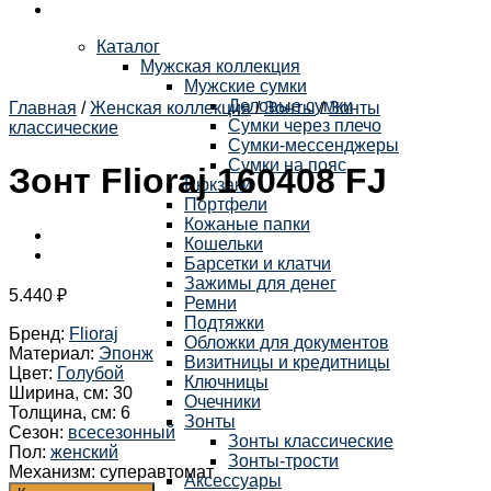
Каталог
Мужская коллекция
Мужские сумки
Деловые сумки
Главная
/
Женская коллекция
/
Зонты
/
Зонты
Сумки через плечо
классические
Сумки-мессенджеры
Сумки на пояс
Зонт Flioraj 160408 FJ
Рюкзаки
Портфели
Кожаные папки
Кошельки
Барсетки и клатчи
Зажимы для денег
5.440
₽
Ремни
Подтяжки
Бренд
:
Flioraj
Обложки для документов
Материал
:
Эпонж
Визитницы и кредитницы
Цвет
:
Голубой
Ключницы
Ширина, см
:
30
Очечники
Толщина, см
:
6
Зонты
Сезон
:
всесезонный
Зонты классические
Пол
:
женский
Зонты-трости
Механизм
:
суперавтомат
Аксессуары