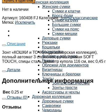
Купить в один клик
Женская коллекция
Женские сумки
Нет в наличии
Сумки и клатчи
Кросс-боди
Артикул:
160408 FJ
Категория:
Зонты классические
Сумки на руку
Метка:
Исключить
Большие сумки
Сумки на пояс
Сумки-мешки
Деловые сумки
Рюкзаки
Описание
Кошельки
Косметички
Зонт «КОШКИ и ТОЧКИ»(дизайнерская коллекция),
Футляры для очков
полный автомат 3 сложения, ручка прямая SOFT
Ремни
TOUCH, спицы сталь, диаметр купола 116 см, вес 0,45 г
Обложки для документов
Визитницы
Детали
Ключницы и брелоки
Зонты
Дополнительная информация
Зонты классические
Зонты-трости
Вес
0.25 кг
Аксессуары и чехлы
Дорожная коллекция
Отзывы (0)
Дорожные сумки
Саквояжи
Отзывы
Чемоданы