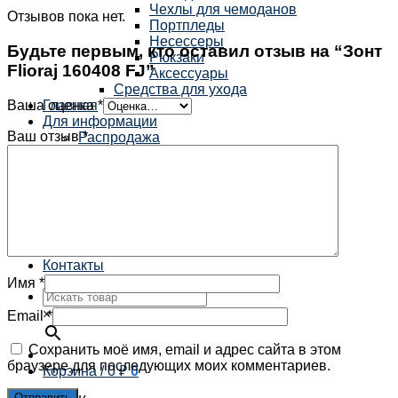
Чехлы для чемоданов
Отзывов пока нет.
Портпледы
Несессеры
Будьте первым, кто оставил отзыв на “Зонт
Рюкзаки
Flioraj 160408 FJ”
Аксессуары
Средства для ухода
Ваша оценка
*
Главная
Для информации
Ваш отзыв
*
Распродажа
Бренды
Гарантия
Способы оплаты
Доставка
Избранное
Мой аккаунт
Получить скидку
Контакты
Имя
*
×
Email
*
Сохранить моё имя, email и адрес сайта в этом
браузере для последующих моих комментариев.
Корзина /
0
₽
0