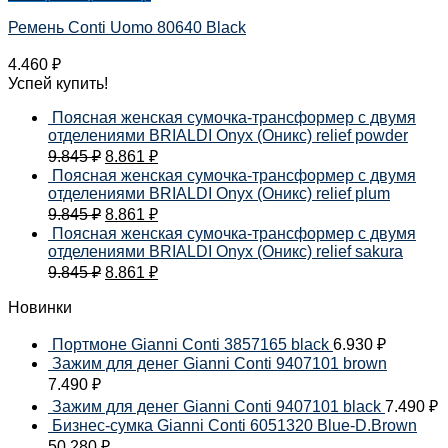
Ремень Conti Uomo 80640 Black
4.460
₽
Успей купить!
Поясная женская сумочка-трансформер с двумя
отделениями BRIALDI Onyx (Оникс) relief powder
9.845
₽
8.861
₽
Поясная женская сумочка-трансформер с двумя
отделениями BRIALDI Onyx (Оникс) relief plum
9.845
₽
8.861
₽
Поясная женская сумочка-трансформер с двумя
отделениями BRIALDI Onyx (Оникс) relief sakura
9.845
₽
8.861
₽
Новинки
Портмоне Gianni Conti 3857165 black
6.930
₽
Зажим для денег Gianni Conti 9407101 brown
7.490
₽
Зажим для денег Gianni Conti 9407101 black
7.490
₽
Бизнес-сумка Gianni Conti 6051320 Blue-D.Brown
50.280
₽