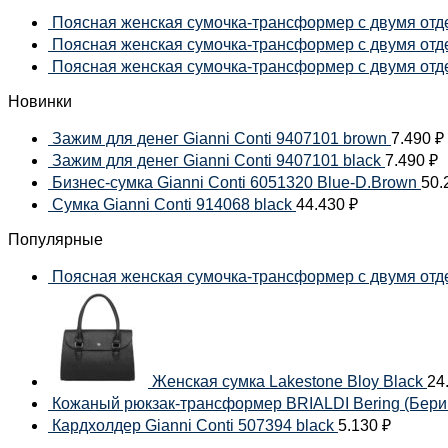
Поясная женская сумочка-трансформер с двумя отде
Поясная женская сумочка-трансформер с двумя отдел
Поясная женская сумочка-трансформер с двумя отдел
Новинки
Зажим для денег Gianni Conti 9407101 brown
7.490
₽
Зажим для денег Gianni Conti 9407101 black
7.490
₽
Бизнес-сумка Gianni Conti 6051320 Blue-D.Brown
50.
Сумка Gianni Conti 914068 black
44.430
₽
Популярные
Поясная женская сумочка-трансформер с двумя отдел
Женская сумка Lakestone Bloy Black
24
Кожаный рюкзак-трансформер BRIALDI Bering (Беринг)
Кардхолдер Gianni Conti 507394 black
5.130
₽