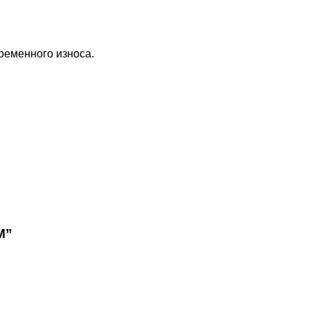
ременного износа.
M”