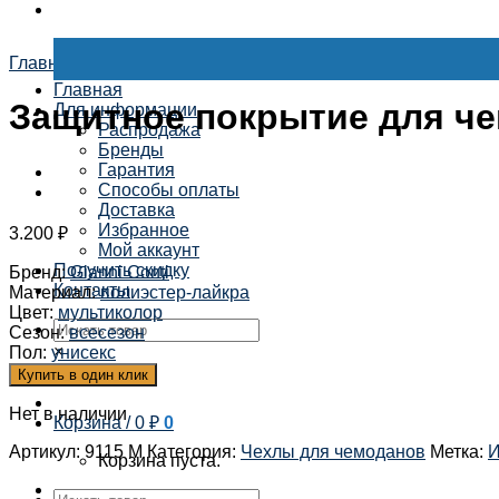
Главная
/
Дорожная коллекция
/
Чехлы для чемоданов
Главная
Защитное покрытие для чем
Для информации
Распродажа
Бренды
Гарантия
Способы оплаты
Доставка
Избранное
3.200
₽
Мой аккаунт
Получить скидку
Бренд
:
Gianni Conti
Контакты
Материал
:
полиэстер-лайкра
Цвет
:
мультиколор
Сезон
:
всесезон
×
Пол
:
унисекс
Купить в один клик
Нет в наличии
Корзина /
0
₽
0
Артикул:
9115 M
Категория:
Чехлы для чемоданов
Метка:
И
Корзина пуста.