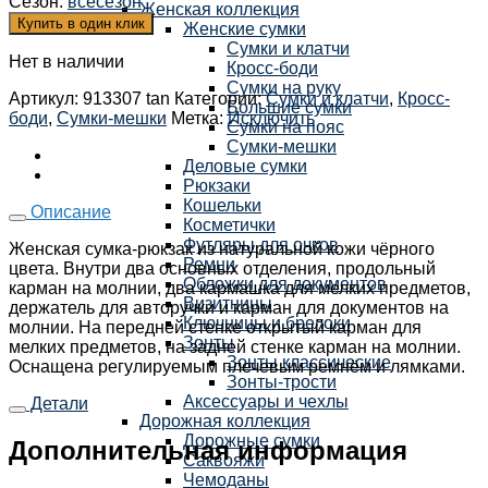
Сезон
:
всесезон
Женская коллекция
Купить в один клик
Женские сумки
Сумки и клатчи
Нет в наличии
Кросс-боди
Сумки на руку
Артикул:
913307 tan
Категории:
Сумки и клатчи
,
Кросс-
Большие сумки
боди
,
Сумки-мешки
Метка:
Исключить
Сумки на пояс
Сумки-мешки
Деловые сумки
Рюкзаки
Кошельки
Описание
Косметички
Футляры для очков
Женская сумка-рюкзак из натуральной кожи чёрного
Ремни
цвета. Внутри два основных отделения, продольный
Обложки для документов
карман на молнии, два кармашка для мелких предметов,
Визитницы
держатель для авторучки и карман для документов на
Ключницы и брелоки
молнии. На передней стенке открытый карман для
Зонты
мелких предметов, на задней стенке карман на молнии.
Зонты классические
Оснащена регулируемым плечевым ремнём и лямками.
Зонты-трости
Аксессуары и чехлы
Детали
Дорожная коллекция
Дорожные сумки
Дополнительная информация
Саквояжи
Чемоданы