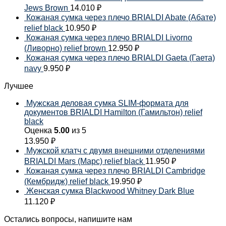
Jews Brown
14.010
₽
Кожаная сумка через плечо BRIALDI Abate (Абате)
relief black
10.950
₽
Кожаная сумка через плечо BRIALDI Livorno
(Ливорно) relief brown
12.950
₽
Кожаная сумка через плечо BRIALDI Gaeta (Гаета)
navy
9.950
₽
Лучшее
Мужская деловая сумка SLIM-формата для
документов BRIALDI Hamilton (Гамильтон) relief
black
Оценка
5.00
из 5
13.950
₽
Мужской клатч с двумя внешними отделениями
BRIALDI Mars (Марс) relief black
11.950
₽
Кожаная сумка через плечо BRIALDI Cambridge
(Кембридж) relief black
19.950
₽
Женская сумка Blackwood Whitney Dark Blue
11.120
₽
Остались вопросы, напишите нам