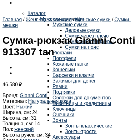
Каталог
Мужская коллекция
Главная
/
Женская коллекция
/
Женские сумки
/
Сумки-
Мужские сумки
мешки
Деловые сумки
Сумки через плечо
Сумка-рюкзак Gianni Conti
Сумки-мессенджеры
Сумки на пояс
913307 tan
Рюкзаки
Портфели
Кожаные папки
Кошельки
Барсетки и клатчи
Зажимы для денег
46.580
₽
Ремни
Подтяжки
Бренд
:
Gianni Conti
Обложки для документов
Материал
:
Натуральная кожа
Визитницы и кредитницы
Цвет
:
Рыжий
Ключницы
Ширина, см
:
24
Очечники
Высота, см
:
31
Зонты
Толщина, см
:
14
Зонты классические
Пол
:
женский
Зонты-трости
Высота ручек, см
:
34
Аксессуары