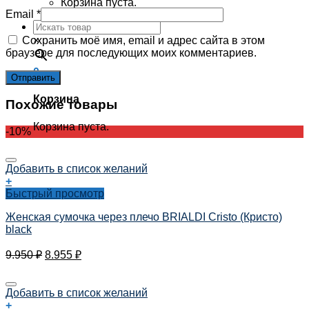
Корзина пуста.
Email
*
Сохранить моё имя, email и адрес сайта в этом
×
браузере для последующих моих комментариев.
0
Корзина
Похожие товары
Корзина пуста.
-10%
Добавить в список желаний
+
Быстрый просмотр
Женская сумочка через плечо BRIALDI Cristo (Кристо)
black
9.950
₽
8.955
₽
Добавить в список желаний
+