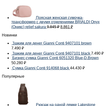
Поясная женская сумочка-
трансформер с двумя отделениями BRIALDI Onyx
(Оникс) relief sakura
9.845
₽
8.861
₽
Новинки
Зажим для денег Gianni Conti 9407101 brown
7.490
₽
Зажим для денег Gianni Conti 9407101 black
7.490
₽
Бизнес-сумка Gianni Conti 6051320 Blue-D.Brown
50.280
₽
Сумка Gianni Conti 914068 black
44.430
₽
Популярные
Рюкзак на одной лямке Lakestone