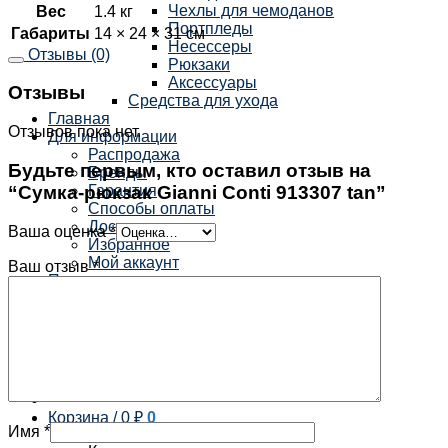
Чехлы для чемоданов
Вес
1.4 кг
Портпледы
Габариты
14 × 24 × 31 см
Несессеры
Отзывы (0)
Рюкзаки
Аксессуары
Отзывы
Средства для ухода
Главная
Отзывов пока нет.
Для информации
Распродажа
Будьте первым, кто оставил отзыв на
Бренды
“Сумка-рюкзак Gianni Conti 913307 tan”
Гарантия
Способы оплаты
Доставка
Ваша оценка
*
Избранное
Мой аккаунт
Ваш отзыв
*
Получить скидку
Контакты
×
Корзина /
0
₽
0
Имя
*