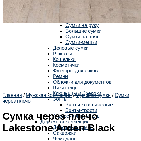
Женская коллекция
Женские сумки
Сумки и клатчи
Кросс-боди
Сумки на руку
Большие сумки
Сумки на пояс
Сумки-мешки
Деловые сумки
Рюкзаки
Кошельки
Косметички
Футляры для очков
Ремни
Обложки для документов
Визитницы
Ключницы и брелоки
Главная
/
Мужская коллекция
/
Мужские сумки
/
Сумки
Зонты
через плечо
Зонты классические
Зонты-трости
Сумка через плечо
Аксессуары и чехлы
Дорожная коллекция
Lakestone Arden Black
Дорожные сумки
Саквояжи
Чемоданы