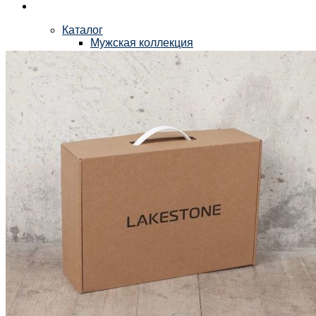
Каталог
Мужская коллекция
Мужские сумки
Деловые сумки
Сумки через плечо
Сумки-мессенджеры
Сумки на пояс
Рюкзаки
Портфели
Кожаные папки
Кошельки
Барсетки и клатчи
Зажимы для денег
Ремни
Подтяжки
Обложки для документов
Визитницы и кредитницы
Ключницы
Очечники
Зонты
Зонты классические
Зонты-трости
Аксессуары