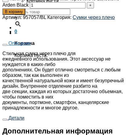
Корзина пуста.
Arden Black
В корзину
Артикул:
957057/BL
Категория:
Сумки через плечо
×
0
Описание
Корзина
Стильная сумка через плечо для
Корзина пуста.
ежедневного использования. Этот аксессуар не
нуждается в каких-либо
дополнениях. Он будет отлично смотреться с любым
образом, так как выполнен из
качественной натуральной кожи и имеет безупречный
дизайн. Внутреннее отделение разбито на
две секции, каждая из которых достаточно объемная,
чтобы поместить в них
документы, портмоне, смартфон, канцелярские
принадлежности и многое другое.
Детали
Дополнительная информация