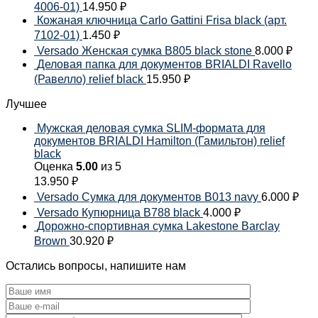
4006-01)
14.950
₽
Кожаная ключница Carlo Gattini Frisa black (арт.
7102-01)
1.450
₽
Versado Женская сумка B805 black stone
8.000
₽
Деловая папка для документов BRIALDI Ravello
(Равелло) relief black
15.950
₽
Лучшее
Мужская деловая сумка SLIM-формата для
документов BRIALDI Hamilton (Гамильтон) relief
black
Оценка
5.00
из 5
13.950
₽
Versado Сумка для документов B013 navy
6.000
₽
Versado Купюрница B788 black
4.000
₽
Дорожно-спортивная сумка Lakestone Barclay
Brown
30.920
₽
Остались вопросы, напишите нам