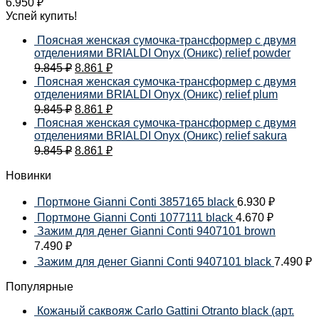
6.950
₽
Успей купить!
Поясная женская сумочка-трансформер с двумя
отделениями BRIALDI Onyx (Оникс) relief powder
9.845
₽
8.861
₽
Поясная женская сумочка-трансформер с двумя
отделениями BRIALDI Onyx (Оникс) relief plum
9.845
₽
8.861
₽
Поясная женская сумочка-трансформер с двумя
отделениями BRIALDI Onyx (Оникс) relief sakura
9.845
₽
8.861
₽
Новинки
Портмоне Gianni Conti 3857165 black
6.930
₽
Портмоне Gianni Conti 1077111 black
4.670
₽
Зажим для денег Gianni Conti 9407101 brown
7.490
₽
Зажим для денег Gianni Conti 9407101 black
7.490
₽
Популярные
Кожаный саквояж Carlo Gattini Otranto black (арт.