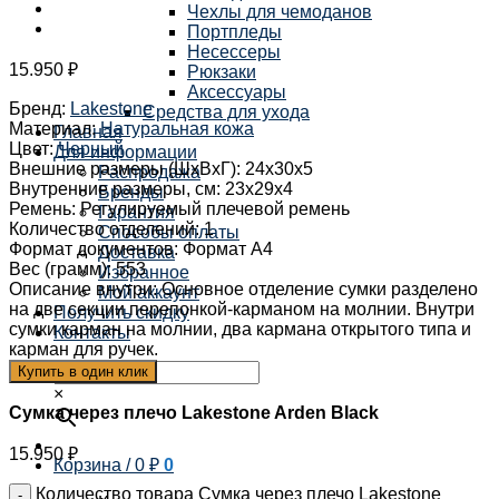
Чехлы для чемоданов
Портпледы
Несессеры
15.950
₽
Рюкзаки
Аксессуары
Бренд
:
Lakestone
Средства для ухода
Материал
:
Натуральная кожа
Главная
Цвет
:
Черный
Для информации
Внешние размеры (ШхВхГ)
:
24х30х5
Распродажа
Внутренние размеры, см
:
23х29х4
Бренды
Ремень
:
Регулируемый плечевой ремень
Гарантия
Количество отделений
:
1
Способы оплаты
Формат документов
:
Формат А4
Доставка
Вес (грамм)
:
553
Избранное
Описание внутри
:
Основное отделение сумки разделено
Мой аккаунт
на две секции перепонкой-карманом на молнии. Внутри
Получить скидку
сумки карман на молнии, два кармана открытого типа и
Контакты
карман для ручек.
Купить в один клик
×
Сумка через плечо Lakestone Arden Black
15.950
₽
Корзина /
0
₽
0
Количество товара Сумка через плечо Lakestone