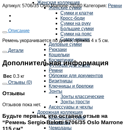
Женская коллекция
Артикул:
5706/35 Oslo Marrone-29160
Категория:
Ремни
Женские сумки
Сумки и клатчи
Кросс-боди
Сумки на руку
Большие сумки
Описание
Сумки на пояс
Сумки-мешки
Ремень укорачивается по длине, пряжка 4 х 5 см.
Деловые сумки
Рюкзаки
Детали
Кошельки
Косметички
Дополнительная информация
Футляры для очков
Ремни
Обложки для документов
Вес
0.3 кг
Визитницы
Отзывы (0)
Ключницы и брелоки
Зонты
Отзывы
Зонты классические
Зонты-трости
Отзывов пока нет.
Аксессуары и чехлы
Дорожная коллекция
Будьте первым, кто оставил отзыв на
Дорожные сумки
“Ремень Sergio Belotti 5706/35 Oslo Marrone
Саквояжи
Чемоданы
115 см”