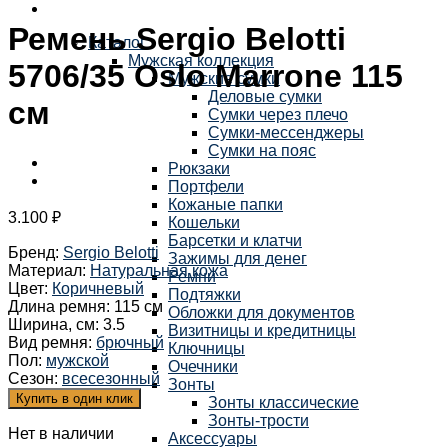
Ремень Sergio Belotti
Каталог
Мужская коллекция
5706/35 Oslo Marrone 115
Мужские сумки
Деловые сумки
см
Сумки через плечо
Сумки-мессенджеры
Сумки на пояс
Рюкзаки
Портфели
Кожаные папки
3.100
₽
Кошельки
Барсетки и клатчи
Бренд
:
Sergio Belotti
Зажимы для денег
Материал
:
Натуральная кожа
Ремни
Цвет
:
Коричневый
Подтяжки
Длина ремня
:
115 см
Обложки для документов
Ширина, см
:
3.5
Визитницы и кредитницы
Вид ремня
:
брючный
Ключницы
Пол
:
мужской
Очечники
Сезон
:
всесезонный
Зонты
Купить в один клик
Зонты классические
Зонты-трости
Нет в наличии
Аксессуары