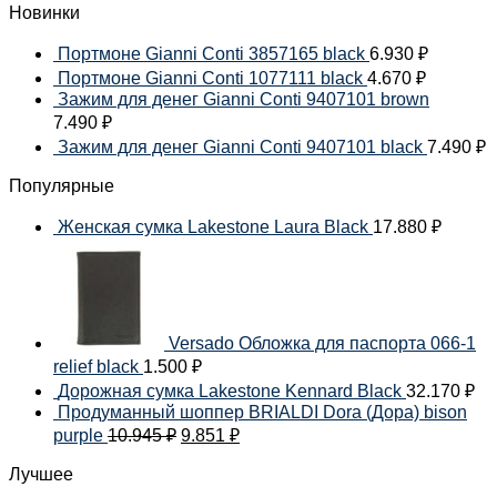
Новинки
Портмоне Gianni Conti 3857165 black
6.930
₽
Портмоне Gianni Conti 1077111 black
4.670
₽
Зажим для денег Gianni Conti 9407101 brown
7.490
₽
Зажим для денег Gianni Conti 9407101 black
7.490
₽
Популярные
Женская сумка Lakestone Laura Black
17.880
₽
Versado Обложка для паспорта 066-1
relief black
1.500
₽
Дорожная сумка Lakestone Kennard Black
32.170
₽
Продуманный шоппер BRIALDI Dora (Дора) bison
purple
10.945
₽
9.851
₽
Лучшее