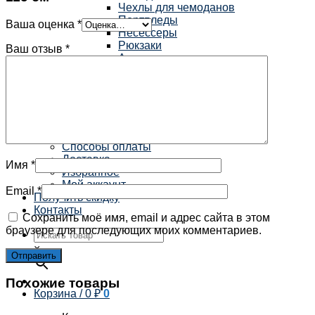
Чехлы для чемоданов
Портпледы
Ваша оценка
*
Несессеры
Рюкзаки
Ваш отзыв
*
Аксессуары
Средства для ухода
Главная
Для информации
Распродажа
Бренды
Гарантия
Способы оплаты
Доставка
Имя
*
Избранное
Мой аккаунт
Email
*
Получить скидку
Контакты
Сохранить моё имя, email и адрес сайта в этом
браузере для последующих моих комментариев.
×
Похожие товары
Корзина /
0
₽
0