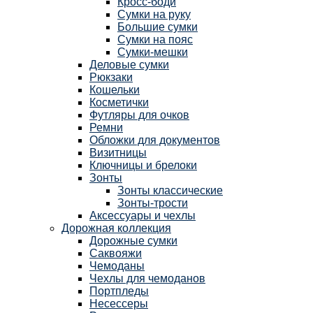
Кросс-боди
Сумки на руку
Большие сумки
Сумки на пояс
Сумки-мешки
Деловые сумки
Рюкзаки
Кошельки
Косметички
Футляры для очков
Ремни
Обложки для документов
Визитницы
Ключницы и брелоки
Зонты
Зонты классические
Зонты-трости
Аксессуары и чехлы
Дорожная коллекция
Дорожные сумки
Саквояжи
Чемоданы
Чехлы для чемоданов
Портпледы
Несессеры