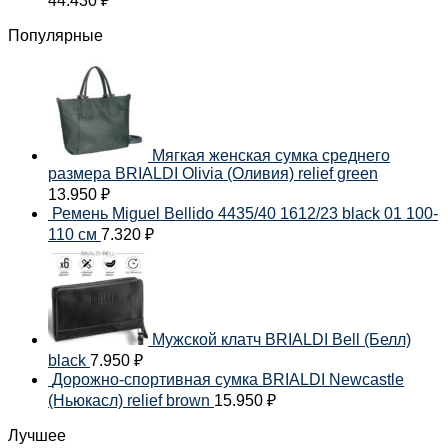
44.430
₽
Популярные
Мягкая женская сумка среднего
размера BRIALDI Olivia (Оливия) relief green
13.950
₽
Ремень Miguel Bellido 4435/40 1612/23 black 01 100-
110 см
7.320
₽
Мужской клатч BRIALDI Bell (Белл)
black
7.950
₽
Дорожно-спортивная сумка BRIALDI Newcastle
(Ньюкасл) relief brown
15.950
₽
Лучшее