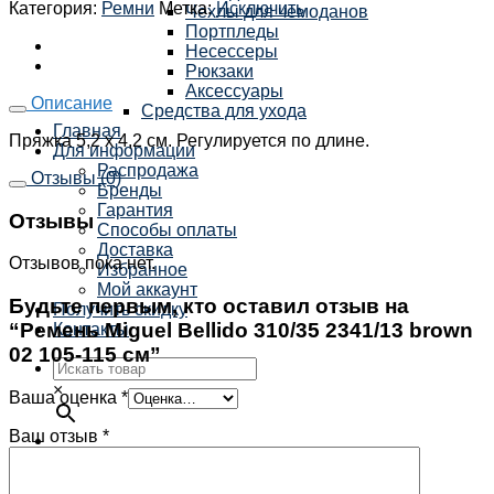
Категория:
Ремни
Метка:
Исключить
Чехлы для чемоданов
Портпледы
Несессеры
Рюкзаки
Аксессуары
Описание
Средства для ухода
Главная
Пряжка 5,2 х 4,2 см. Регулируется по длине.
Для информации
Распродажа
Отзывы (0)
Бренды
Гарантия
Отзывы
Способы оплаты
Доставка
Отзывов пока нет.
Избранное
Мой аккаунт
Будьте первым, кто оставил отзыв на
Получить скидку
“Ремень Miguel Bellido 310/35 2341/13 brown
Контакты
02 105-115 см”
×
Ваша оценка
*
Ваш отзыв
*
Корзина /
0
₽
0