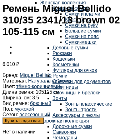
Женская коллекция
Ремень Miguel Bellido
Женские сумки
Сумки и клатчи
310/35 2341/13 brown 02
Кросс-боди
Сумки на руку
105-115 см
Большие сумки
Сумки на пояс
Сумки-мешки
Деловые сумки
Рюкзаки
Кошельки
6.010
₽
Косметички
Футляры для очков
Бренд
:
Miguel Bellido
Ремни
Материал
:
Натуральная кожа
Обложки для документов
Цвет
:
тёмно-коричневый
Визитницы
Длина ремня
:
105115 см
Ключницы и брелоки
Ширина, см
:
3.5
Зонты
Вид ремня
:
брючный
Зонты классические
Пол
:
мужской
Зонты-трости
Сезон
:
всесезонный
Аксессуары и чехлы
Дорожная коллекция
Купить в один клик
Дорожные сумки
Нет в наличии
Саквояжи
Чемоданы