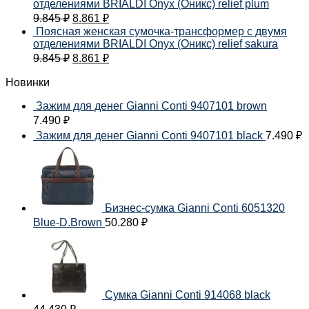
отделениями BRIALDI Onyx (Оникс) relief plum
9.845
₽
8.861
₽
Поясная женская сумочка-трансформер с двумя
отделениями BRIALDI Onyx (Оникс) relief sakura
9.845
₽
8.861
₽
Новинки
Зажим для денег Gianni Conti 9407101 brown
7.490
₽
Зажим для денег Gianni Conti 9407101 black
7.490
₽
Бизнес-сумка Gianni Conti 6051320
Blue-D.Brown
50.280
₽
Сумка Gianni Conti 914068 black