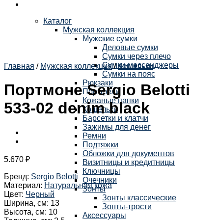
Каталог
Мужская коллекция
Мужские сумки
Деловые сумки
Сумки через плечо
Сумки-мессенджеры
Главная
/
Мужская коллекция
/
Кошельки
Сумки на пояс
Рюкзаки
Портмоне Sergio Belotti
Портфели
Кожаные папки
533-02 denim black
Кошельки
Барсетки и клатчи
Зажимы для денег
Ремни
Подтяжки
Обложки для документов
5.670
₽
Визитницы и кредитницы
Ключницы
Бренд
:
Sergio Belotti
Очечники
Материал
:
Натуральная кожа
Зонты
Цвет
:
Черный
Зонты классические
Ширина, см
:
13
Зонты-трости
Высота, см
:
10
Аксессуары