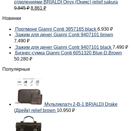
отделениями BRIALDI Onyx (Оникс) relief sakura
9.845
₽
8.861
₽
Новинки
Портмоне Gianni Conti 3857165 black
6.930
₽
Зажим для денег Gianni Conti 9407101 brown
7.490
₽
Зажим для денег Gianni Conti 9407101 black
7.490
₽
Бизнес-сумка Gianni Conti 6051320 Blue-D.Brown
50.280
₽
Популярные
Мультиклатч 2-В-1 BRIALDI Drake
(Дрейк) relief brown
10.950
₽