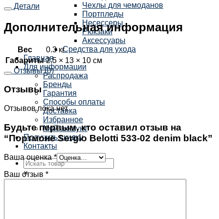
Чехлы для чемоданов
Детали
Портпледы
Несессеры
Дополнительная информация
Рюкзаки
Аксессуары
Средства для ухода
Вес
0.3 кг
Главная
Габариты
2.5 × 13 × 10 см
Для информации
Отзывы (0)
Распродажа
Бренды
Отзывы
Гарантия
Способы оплаты
Отзывов пока нет.
Доставка
Избранное
Будьте первым, кто оставил отзыв на
Мой аккаунт
“Портмоне Sergio Belotti 533-02 denim black”
Получить скидку
Контакты
Ваша оценка
*
×
Ваш отзыв
*
Корзина /
0
₽
0