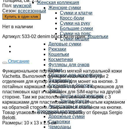
Толщина, см
:
2.5
Женская коллекция
Пол
:
мужской
Женские сумки
Сезон
:
всесезонный
Сумки и клатчи
Купить в один клик
Кросс-боди
Сумки на руку
Нет в наличии
Большие сумки
Сумки на пояс
Артикул:
533-02 denim black
Категория:
Кошельки
Сумки-мешки
Деловые сумки
Рюкзаки
Кошельки
Косметички
Описание
Футляры для очков
Ремни
Функциональное портмоне из мягкой натуральной кожи
Обложки для документов
Vachetta. Выполняет функции кошелька. Внутри 2
Визитницы
отделения для купюр и карман для монет на кнопке. 3
Ключницы и брелоки
потайных кармашка на одной стороне. 4 кармашков для
Зонты
пластиковых карт и кармашек для SIM-карты на другой
Зонты классические
стороне. Там же расположен съёмный козырек с 3
Зонты-трости
кармашками для пластиковых карт и сетчатым карманом
Аксессуары и чехлы
на обратной стороне. Закрывается клапаном на кнопке.
Дорожная коллекция
Товар упакован в подарочную коробку от бренда Sergio
Дорожные сумки
Belotti.
Саквояжи
Размеры: 10 х 13 х 2.5 см
Чемоданы