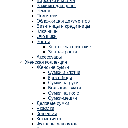
Барсетки и клатчи
Зажимы для денег
Ремни
Подтяжки
Обложки для документов
Визитницы и кредитницы
Ключницы
Очечники
Зонты
Зонты классические
Зонты-трости
Аксессуары
Женская коллекция
Женские сумки
Сумки и клатчи
Кросс-боди
Сумки на руку
Большие сумки
Сумки на пояс
Сумки-мешки
Деловые сумки
Рюкзаки
Кошельки
Косметички
Футляры для очков