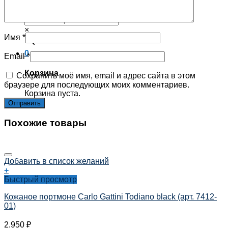
Корзина пуста.
×
Имя
*
0
Email
*
Корзина
Сохранить моё имя, email и адрес сайта в этом
браузере для последующих моих комментариев.
Корзина пуста.
Похожие товары
Добавить в список желаний
+
Быстрый просмотр
Кожаное портмоне Carlo Gattini Todiano black (арт. 7412-
01)
2.950
₽