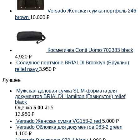
Versado Женская сумка-портфель 246
brown
10.000
₽
Косметичка Conti Uomo 702383 black
4.920
₽
Солидное портмоне BRIALDI Brooklyn (Бруклин)
relief navy
3.950
₽
Лучшее
Мужская деловая сумка SLIM-формата для
документов BRIALDI Hamilton (Гамильтон) relief
black
Оценка
5.00
из 5
13.950
₽
Versado Женская сумка VG153-2 red
5.000
₽
Versado Обложка для документов 063-2 green
1.100
₽