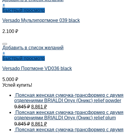
+
Быстрый просмотр
Versado Мультипортмоне 039 black
2.100
₽
Добавить в список желаний
+
Быстрый просмотр
Versado Портмоне VD036 black
5.000
₽
Успей купить!
Поясная женская сумочка-трансформер с двумя
отделениями BRIALDI Onyx (Оникс) relief powder
9.845
₽
8.861
₽
Поясная женская сумочка-трансформер с двумя
отделениями BRIALDI Onyx (Оникс) relief plum
9.845
₽
8.861
₽
Поясная женская сумочка-трансформер с двумя