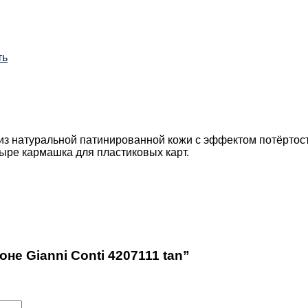
ть
з натуральной патинированной кожи с эффектом потёртости 
тыре кармашка для пластиковых карт.
не Gianni Conti 4207111 tan”