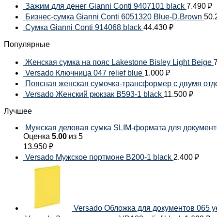
Зажим для денег Gianni Conti 9407101 black
7.490
₽
Бизнес-сумка Gianni Conti 6051320 Blue-D.Brown
50.
Сумка Gianni Conti 914068 black
44.430
₽
Популярные
Женская сумка на пояс Lakestone Bisley Light Beige
Versado Ключница 047 relief blue
1.000
₽
Поясная женская сумочка-трансформер с двумя отде
Versado Женский рюкзак B593-1 black
11.500
₽
Лучшее
Мужская деловая сумка SLIM-формата для документов
Оценка
5.00
из 5
13.950
₽
Versado Мужское портмоне B200-1 black
2.400
₽
Versado Обложка для документов 065 y