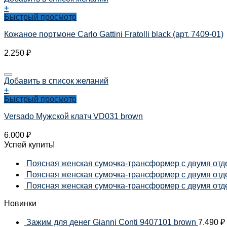
+
Быстрый просмотр
Кожаное портмоне Carlo Gattini Fratolli black (арт. 7409-01)
2.250
₽
Добавить в список желаний
+
Быстрый просмотр
Versado Мужской клатч VD031 brown
6.000
₽
Успей купить!
Поясная женская сумочка-трансформер с двумя отде
Поясная женская сумочка-трансформер с двумя отдел
Поясная женская сумочка-трансформер с двумя отдел
Новинки
Зажим для денег Gianni Conti 9407101 brown
7.490
₽