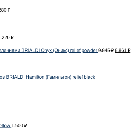
280
₽
7.220
₽
лениями BRIALDI Onyx (Оникс) relief powder
9.845
₽
8.861
₽
 BRIALDI Hamilton (Гамильтон) relief black
ellow
1.500
₽