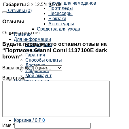
Чехлы для чемоданов
Габариты
3 × 12.5 × 9.5 см
Портпледы
Отзывы (0)
Несессеры
Рюкзаки
Отзывы
Аксессуары
Средства для ухода
Отзывов пока нет.
Главная
Для информации
Будьте первым, кто оставил отзыв на
Распродажа
“Портмоне Gianni Conti 1137100E dark
Бренды
Гарантия
brown”
Способы оплаты
Доставка
Ваша оценка
*
Избранное
Мой аккаунт
Ваш отзыв
*
Получить скидку
Контакты
×
Корзина /
0
₽
0
Имя
*