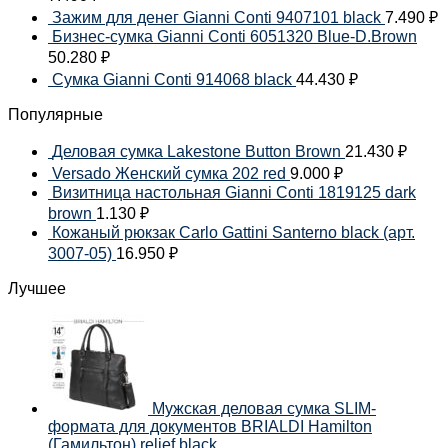
Зажим для денег Gianni Conti 9407101 black
7.490
₽
Бизнес-сумка Gianni Conti 6051320 Blue-D.Brown
50.280
₽
Сумка Gianni Conti 914068 black
44.430
₽
Популярные
Деловая сумка Lakestone Button Brown
21.430
₽
Versado Женский сумка 202 red
9.000
₽
Визитница настольная Gianni Conti 1819125 dark
brown
1.130
₽
Кожаный рюкзак Carlo Gattini Santerno black (арт.
3007-05)
16.950
₽
Лучшее
Мужская деловая сумка SLIM-
формата для документов BRIALDI Hamilton
(Гамильтон) relief black