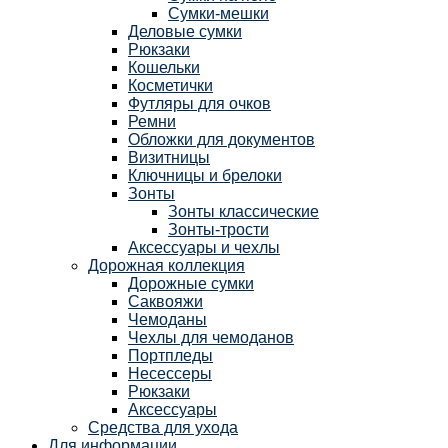
Сумки-мешки
Деловые сумки
Рюкзаки
Кошельки
Косметички
Футляры для очков
Ремни
Обложки для документов
Визитницы
Ключницы и брелоки
Зонты
Зонты классические
Зонты-трости
Аксессуары и чехлы
Дорожная коллекция
Дорожные сумки
Саквояжи
Чемоданы
Чехлы для чемоданов
Портпледы
Несессеры
Рюкзаки
Аксессуары
Средства для ухода
Для информации