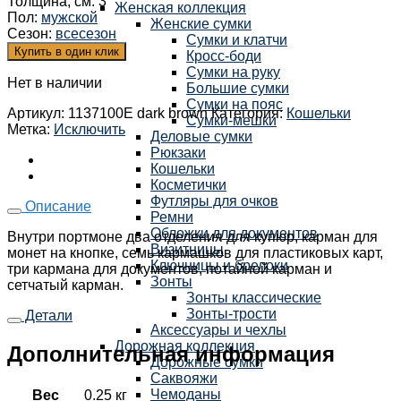
Толщина, см
:
3
Женская коллекция
Пол
:
мужской
Женские сумки
Сезон
:
всесезон
Сумки и клатчи
Купить в один клик
Кросс-боди
Сумки на руку
Нет в наличии
Большие сумки
Сумки на пояс
Артикул:
1137100E dark brown
Категория:
Кошельки
Сумки-мешки
Метка:
Исключить
Деловые сумки
Рюкзаки
Кошельки
Косметички
Футляры для очков
Описание
Ремни
Обложки для документов
Внутри портмоне два отделения для купюр, карман для
Визитницы
монет на кнопке, семь кармашков для пластиковых карт,
Ключницы и брелоки
три кармана для документов, потайной карман и
Зонты
сетчатый карман.
Зонты классические
Зонты-трости
Детали
Аксессуары и чехлы
Дорожная коллекция
Дополнительная информация
Дорожные сумки
Саквояжи
Чемоданы
Вес
0.25 кг