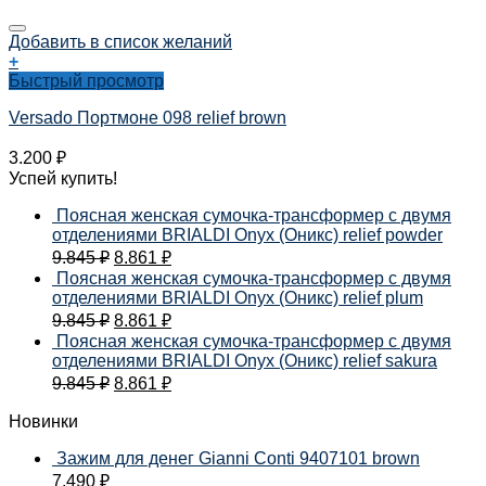
Добавить в список желаний
+
Быстрый просмотр
Versado Портмоне 098 relief brown
3.200
₽
Успей купить!
Поясная женская сумочка-трансформер с двумя
отделениями BRIALDI Onyx (Оникс) relief powder
9.845
₽
8.861
₽
Поясная женская сумочка-трансформер с двумя
отделениями BRIALDI Onyx (Оникс) relief plum
9.845
₽
8.861
₽
Поясная женская сумочка-трансформер с двумя
отделениями BRIALDI Onyx (Оникс) relief sakura
9.845
₽
8.861
₽
Новинки
Зажим для денег Gianni Conti 9407101 brown
7.490
₽