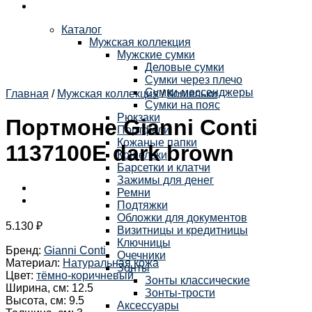
Каталог
Мужская коллекция
Мужские сумки
Деловые сумки
Сумки через плечо
Сумки-мессенджеры
Главная
/
Мужская коллекция
/
Кошельки
Сумки на пояс
Рюкзаки
Портмоне Gianni Conti
Портфели
Кожаные папки
1137100E dark brown
Кошельки
Барсетки и клатчи
Зажимы для денег
Ремни
Подтяжки
Обложки для документов
5.130
₽
Визитницы и кредитницы
Ключницы
Бренд
:
Gianni Conti
Очечники
Материал
:
Натуральная кожа
Зонты
Цвет
:
тёмно-коричневый
Зонты классические
Ширина, см
:
12.5
Зонты-трости
Высота, см
:
9.5
Аксессуары