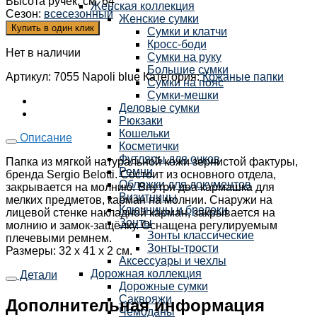
Высота ручек, см
:
64
Женская коллекция
Сезон
:
всесезонный
Женские сумки
Купить в один клик
Сумки и клатчи
Кросс-боди
Нет в наличии
Сумки на руку
Большие сумки
Артикул:
7055 Napoli blue
Категория:
Кожаные папки
Сумки на пояс
Сумки-мешки
Деловые сумки
Рюкзаки
Кошельки
Описание
Косметички
Футляры для очков
Папка из мягкой натуральной кожи зернистой фактуры,
Ремни
бренда Sergio Belotti. Состоит из основного отдела,
Обложки для документов
закрывается на молнию. Внутри два кармашка для
Визитницы
мелких предметов, карман на молнии. Снаружи на
Ключницы и брелоки
лицевой стенке накладной карман, закрывается на
Зонты
молнию и замок-защёлку. Оснащена регулируемым
Зонты классические
плечевыми ремнем.
Зонты-трости
Размеры: 32 х 41 х 2 см.
Аксессуары и чехлы
Дорожная коллекция
Детали
Дорожные сумки
Саквояжи
Дополнительная информация
Чемоданы