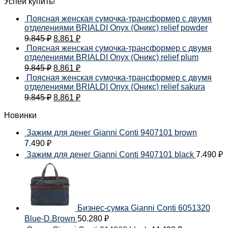
Успей купить!
Поясная женская сумочка-трансформер с двумя
отделениями BRIALDI Onyx (Оникс) relief powder
9.845
₽
8.861
₽
Поясная женская сумочка-трансформер с двумя
отделениями BRIALDI Onyx (Оникс) relief plum
9.845
₽
8.861
₽
Поясная женская сумочка-трансформер с двумя
отделениями BRIALDI Onyx (Оникс) relief sakura
9.845
₽
8.861
₽
Новинки
Зажим для денег Gianni Conti 9407101 brown
7.490
₽
Зажим для денег Gianni Conti 9407101 black
7.490
₽
Бизнес-сумка Gianni Conti 6051320
Blue-D.Brown
50.280
₽