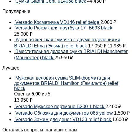
Сумка Gianni Conti 914068 black
44.430
₽
Популярные
Versado Косметичка VD146 relief beige
2.000
₽
Versado Рюкзак для ноутбука 17" B693 black
25.000
₽
Удобная женская сумочка с двумя отделениями
BRIALDI Elma (Эльма) relief black
17.050
₽
11.935
₽
Вместительная деловая сумка BRIALDI Manchester
(Манчестер) black
25.950
₽
Лучшее
Мужская деловая сумка SLIM-формата для
документов BRIALDI Hamilton (Гамильтон) relief
black
Оценка
5.00
из 5
13.950
₽
Versado Мужское портмоне B200-1 black
2.400
₽
Versado Обложка для документов 065 yellow
1.500
₽
Versado Зажим для денег VD133 relief black
1.600
₽
Остались вопросы, напишите нам