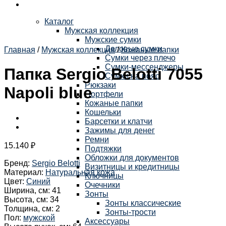
Каталог
Мужская коллекция
Мужские сумки
Деловые сумки
Главная
/
Мужская коллекция
/
Кожаные папки
Сумки через плечо
Сумки-мессенджеры
Папка Sergio Belotti 7055
Сумки на пояс
Рюкзаки
Napoli blue
Портфели
Кожаные папки
Кошельки
Барсетки и клатчи
Зажимы для денег
Ремни
15.140
₽
Подтяжки
Обложки для документов
Бренд
:
Sergio Belotti
Визитницы и кредитницы
Материал
:
Натуральная кожа
Ключницы
Цвет
:
Синий
Очечники
Ширина, см
:
41
Зонты
Высота, см
:
34
Зонты классические
Толщина, см
:
2
Зонты-трости
Пол
:
мужской
Аксессуары