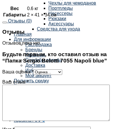
Чехлы для чемоданов
Портпледы
Вес
0.6 кг
Несессеры
Габариты
2 × 41 × 34 см
Рюкзаки
Отзывы (0)
Аксессуары
Средства для ухода
Отзывы
Главная
Для информации
Отзывов пока нет.
Распродажа
Бренды
Будьте первым, кто оставил отзыв на
Гарантия
“Папка Sergio Belotti 7055 Napoli blue”
Способы оплаты
Доставка
Избранное
Ваша оценка
*
Мой аккаунт
Получить скидку
Ваш отзыв
*
Контакты
×
Корзина /
0
₽
0