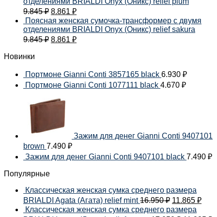
отделениями BRIALDI Onyx (Оникс) relief plum
9.845
₽
8.861
₽
Поясная женская сумочка-трансформер с двумя
отделениями BRIALDI Onyx (Оникс) relief sakura
9.845
₽
8.861
₽
Новинки
Портмоне Gianni Conti 3857165 black
6.930
₽
Портмоне Gianni Conti 1077111 black
4.670
₽
Зажим для денег Gianni Conti 9407101
brown
7.490
₽
Зажим для денег Gianni Conti 9407101 black
7.490
₽
Популярные
Классическая женская сумка среднего размера
BRIALDI Agata (Агата) relief mint
16.950
₽
11.865
₽
Классическая женская сумка среднего размера