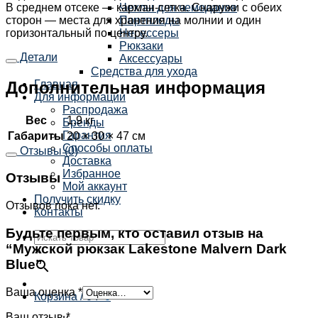
В среднем отсеке — карман-сетка. Снаружи с обеих
Чехлы для чемоданов
сторон — места для хранения на молнии и один
Портпледы
горизонтальный по центру.
Несессеры
Рюкзаки
Детали
Аксессуары
Средства для ухода
Дополнительная информация
Главная
Для информации
Распродажа
Вес
1.9 кг
Бренды
Гарантия
Габариты
20 × 30 × 47 см
Способы оплаты
Отзывы (0)
Доставка
Избранное
Отзывы
Мой аккаунт
Получить скидку
Отзывов пока нет.
Контакты
Будьте первым, кто оставил отзыв на
“Мужской рюкзак Lakestone Malvern Dark
×
Blue”
Ваша оценка
*
Корзина /
0
₽
0
Ваш отзыв
*