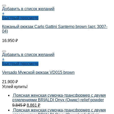
Добавить в список желаний
+
Быстрый просмотр
Кожаный рюкзак Carlo Gattini Santerno brown (арт. 3007-
04)
16.950
₽
Добавить в список желаний
+
Быстрый просмотр
Versado Мужской рюкзак VD015 brown
21.900
₽
Успей купить!
Поясная женская сумочка-трансформер с двумя
отделениями BRIALDI Onyx (Оникс) relief powder
9.845
₽
8.861
₽
Поясная женская сумочка-трансформер с двумя