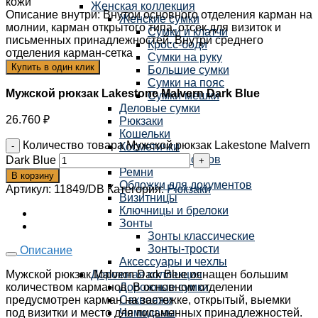
кожи
Женская коллекция
Описание внутри
:
Внутри основного отделения карман на
Женские сумки
молнии, карман открытого типа, отсек для визиток и
Сумки и клатчи
письменных принадлежностей. Внутри среднего
Кросс-боди
отделения карман-сетка
Сумки на руку
Купить в один клик
Большие сумки
Сумки на пояс
Мужской рюкзак Lakestone Malvern Dark Blue
Сумки-мешки
Деловые сумки
26.760
₽
Рюкзаки
Кошельки
Количество товара Мужской рюкзак Lakestone Malvern
Косметички
Футляры для очков
Dark Blue
Ремни
В корзину
Обложки для документов
Артикул:
11849/DB
Категория:
Рюкзаки
Визитницы
Ключницы и брелоки
Зонты
Зонты классические
Зонты-трости
Описание
Аксессуары и чехлы
Мужской рюкзак Malvern Dark Blue оснащен большим
Дорожная коллекция
количеством карманов. В основном отделении
Дорожные сумки
предусмотрен карман на застежке, открытый, выемки
Саквояжи
под визитки и место для письменных принадлежностей.
Чемоданы