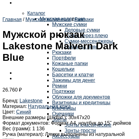
Каталог
Мужская коллекция
Главная
/
Мужская коллекция
/
Рюкзаки
Мужские сумки
Деловые сумки
Мужской рюкзак
Сумки через плечо
Сумки-мессенджеры
Lakestone Malvern Dark
Сумки на пояс
Рюкзаки
Blue
Портфели
Кожаные папки
Кошельки
Барсетки и клатчи
Зажимы для денег
Ремни
26.760
₽
Подтяжки
Обложки для документов
Бренд
:
Lakestone
Визитницы и кредитницы
Материал
:
Натуральная кожа
Ключницы
Цвет
:
Синий
Очечники
Внешние размеры (ШхВхГ)
:
30х47х20
Зонты
Формат документов
:
Формат А4, ноутбук до 15" дюймов
Зонты классические
Вес (грамм)
:
1 136
Зонты-трости
Ручка (материал)
:
Лямки выполнены из натуральной
Аксессуары