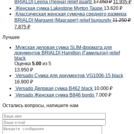
BRIALDI Leona (Леона) relief quartz
17.050
₽
11.935
₽
Женская сумка Lakestone Myrton Taupe
13.620
₽
Классическая женская сумочка среднего размера
BRIALDI Margaret (Маргарет) relief burgundy
11.250
₽
7.875
₽
Лучшее
Мужская деловая сумка SLIM-формата для
документов BRIALDI Hamilton (Гамильтон) relief
black
Оценка
5.00
из 5
13.950
₽
Versado Сумка для документов VG1006-15 black
16.900
₽
Versado Деловая сумка B462 black
10.000
₽
Versado Женская сумка B846 bordo
7.000
₽
Остались вопросы, напишите нам