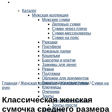
Каталог
Мужская коллекция
Мужские сумки
Деловые сумки
Сумки через плечо
Сумки-мессенджеры
Сумки на пояс
Рюкзаки
Портфели
Кожаные папки
Кошельки
Барсетки и клатчи
Зажимы для денег
Ремни
Подтяжки
Обложки для документов
Визитницы и кредитницы
Главная
/
Женская коллекция
/
Женские сумки
/
Сумки на
Ключницы
руку
Очечники
Зонты
Классическая женская
Зонты классические
Зонты-трости
сумочка среднего размера
Аксессуары