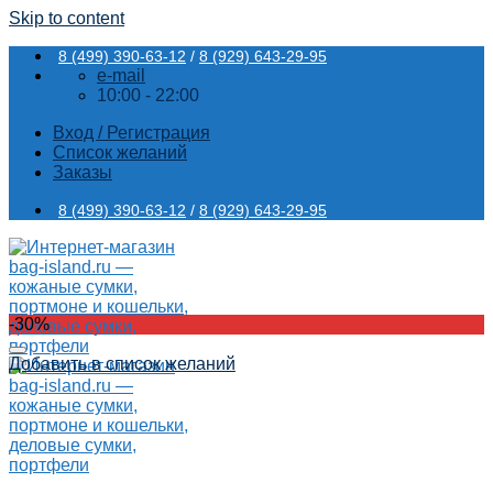
Skip to content
8 (499) 390-63-12
/
8 (929) 643-29-95
e-mail
10:00 - 22:00
Вход / Регистрация
Список желаний
Заказы
8 (499) 390-63-12
/
8 (929) 643-29-95
-30%
Добавить в список желаний