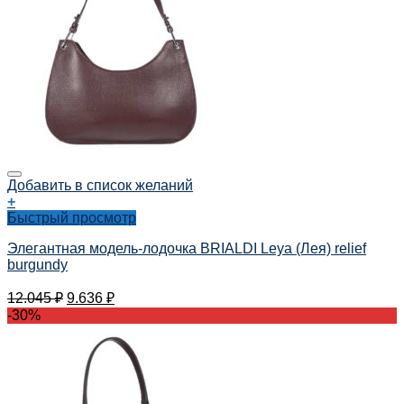
Добавить в список желаний
+
Быстрый просмотр
Элегантная модель-лодочка BRIALDI Leya (Лея) relief
burgundy
12.045
₽
9.636
₽
-30%