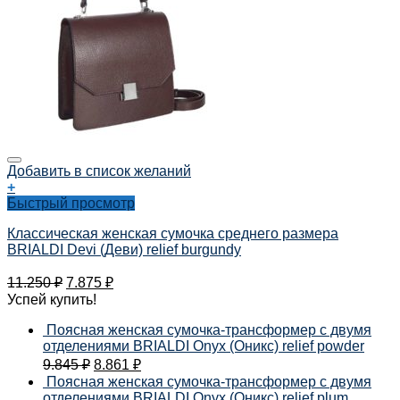
Добавить в список желаний
+
Быстрый просмотр
Классическая женская сумочка среднего размера
BRIALDI Devi (Деви) relief burgundy
11.250
₽
7.875
₽
Успей купить!
Поясная женская сумочка-трансформер с двумя
отделениями BRIALDI Onyx (Оникс) relief powder
9.845
₽
8.861
₽
Поясная женская сумочка-трансформер с двумя
отделениями BRIALDI Onyx (Оникс) relief plum