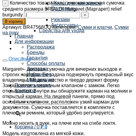
Количество товара Классическая женская сумочка
Чехлы для чемоданов
Портпледы
среднего размера BRIALDI Margaret (Маргарет) relief
Несессеры
burgundy
Рюкзаки
В корзину
Аксессуары
Артикул:
BR47568OQ
Категории:
Сумки и клатчи
,
Сумки
Средства для ухода
на руку
Главная
Для информации
Распродажа
Бренды
Гарантия
Описание
Способы оплаты
Доставка
Margaret – деловая сумочка для вечерних выходов и
Избранное
строгих нарядов. Ее задача подчеркнуть прекрасный вкус
Мой аккаунт
владелицы. Модель жестко и твердо держит форму.
Получить скидку
Закрывается элегантным клапаном с замком. Легко
Контакты
открывается. Внутри вы обнаружите карман на молнии и
открытый карман. На лицевой панели, прямо под
основным клапаном, расположен узкий карман для
документов. Сумочка поставляется в комплекте с
×
плечевым ремнем, который удобно регулируется.
Можно носить в руке, на плече или на сгибе локтя.
Корзина /
0
₽
0
Модель изготовлена из мягкой кожи.