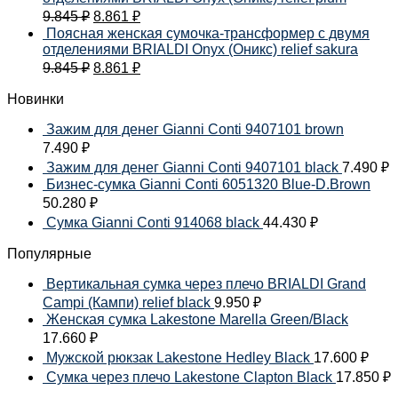
9.845
₽
8.861
₽
Поясная женская сумочка-трансформер с двумя
отделениями BRIALDI Onyx (Оникс) relief sakura
9.845
₽
8.861
₽
Новинки
Зажим для денег Gianni Conti 9407101 brown
7.490
₽
Зажим для денег Gianni Conti 9407101 black
7.490
₽
Бизнес-сумка Gianni Conti 6051320 Blue-D.Brown
50.280
₽
Сумка Gianni Conti 914068 black
44.430
₽
Популярные
Вертикальная сумка через плечо BRIALDI Grand
Campi (Кампи) relief black
9.950
₽
Женская сумка Lakestone Marella Green/Black
17.660
₽
Мужской рюкзак Lakestone Hedley Black
17.600
₽
Сумка через плечо Lakestone Clapton Black
17.850
₽