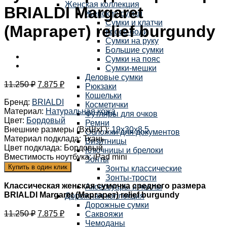
Женская коллекция
BRIALDI Margaret
Женские сумки
Сумки и клатчи
(Маргарет) relief burgundy
Кросс-боди
Сумки на руку
Большие сумки
Сумки на пояс
Сумки-мешки
Деловые сумки
11.250
₽
7.875
₽
Рюкзаки
Кошельки
Бренд
:
BRIALDI
Косметички
Материал
:
Натуральная кожа
Футляры для очков
Цвет
:
Бордовый
Ремни
Внешние размеры (ВхШхГ)
:
19х30х8,5
Обложки для документов
Материал подклада
:
Ткань
Визитницы
Цвет подклада
:
Бордовый
Ключницы и брелоки
Вместимость ноутбука
:
iPad mini
Зонты
Купить в один клик
Зонты классические
Зонты-трости
Классическая женская сумочка среднего размера
Аксессуары и чехлы
BRIALDI Margaret (Маргарет) relief burgundy
Дорожная коллекция
Дорожные сумки
11.250
₽
7.875
₽
Саквояжи
Чемоданы