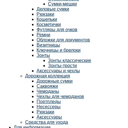
Сумки-мешки
Деловые сумки
Рюкзаки
Кошельки
Косметички
Футляры для очков
Ремни
Обложки для документов
Визитницы
Ключницы и брелоки
Зонты
Зонты классические
Зонты-трости
Аксессуары и чехлы
Дорожная коллекция
Дорожные сумки
Саквояжи
Чемоданы
Чехлы для чемоданов
Портпледы
Несессеры
Рюкзаки
Аксессуары
Средства для ухода
Для информации