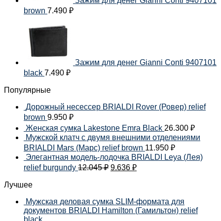
Зажим для денег Gianni Conti 9407101
brown
7.490
₽
Зажим для денег Gianni Conti 9407101
black
7.490
₽
Популярные
Дорожный несессер BRIALDI Rover (Ровер) relief
brown
9.950
₽
Женская сумка Lakestone Emra Black
26.300
₽
Мужской клатч с двумя внешними отделениями
BRIALDI Mars (Марс) relief brown
11.950
₽
Элегантная модель-лодочка BRIALDI Leya (Лея)
relief burgundy
12.045
₽
9.636
₽
Лучшее
Мужская деловая сумка SLIM-формата для
документов BRIALDI Hamilton (Гамильтон) relief
black