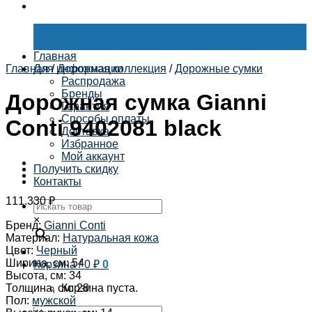
Главная
Главная
Для информации
/
Дорожная коллекция
/
Дорожные сумки
Распродажа
Бренды
Дорожная сумка Gianni
Гарантия
Способы оплаты
Conti 9402081 black
Доставка
Избранное
Мой аккаунт
Получить скидку
Контакты
111.330
₽
×
Бренд
:
Gianni Conti
Материал
:
Натуральная кожа
Цвет
:
Черный
Ширина, см
:
54
Корзина /
0
₽
0
Высота, см
:
34
Толщина, см
:
28
Корзина пуста.
Пол
:
мужской