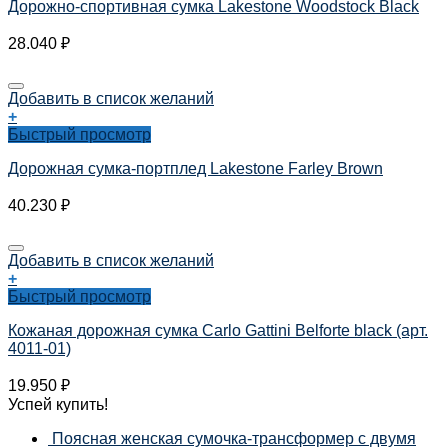
Дорожно-спортивная сумка Lakestone Woodstock Black
28.040
₽
Добавить в список желаний
+
Быстрый просмотр
Дорожная сумка-портплед Lakestone Farley Brown
40.230
₽
Добавить в список желаний
+
Быстрый просмотр
Кожаная дорожная сумка Carlo Gattini Belforte black (арт.
4011-01)
19.950
₽
Успей купить!
Поясная женская сумочка-трансформер с двумя