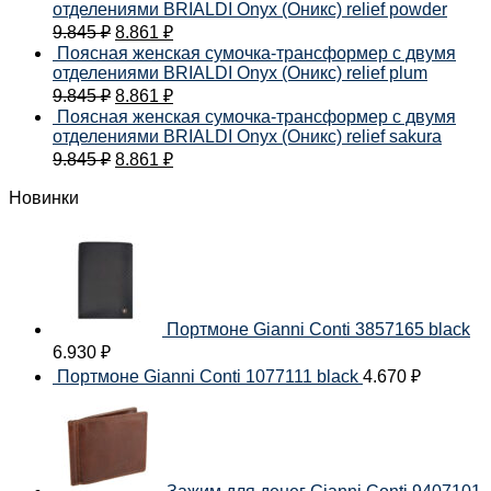
отделениями BRIALDI Onyx (Оникс) relief powder
9.845
₽
8.861
₽
Поясная женская сумочка-трансформер с двумя
отделениями BRIALDI Onyx (Оникс) relief plum
9.845
₽
8.861
₽
Поясная женская сумочка-трансформер с двумя
отделениями BRIALDI Onyx (Оникс) relief sakura
9.845
₽
8.861
₽
Новинки
Портмоне Gianni Conti 3857165 black
6.930
₽
Портмоне Gianni Conti 1077111 black
4.670
₽