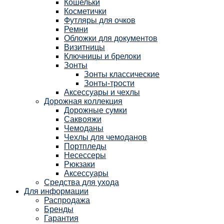
Кошельки
Косметички
Футляры для очков
Ремни
Обложки для документов
Визитницы
Ключницы и брелоки
Зонты
Зонты классические
Зонты-трости
Аксессуары и чехлы
Дорожная коллекция
Дорожные сумки
Саквояжи
Чемоданы
Чехлы для чемоданов
Портпледы
Несессеры
Рюкзаки
Аксессуары
Средства для ухода
Для информации
Распродажа
Бренды
Гарантия