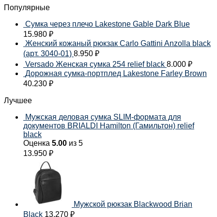
Популярные
Сумка через плечо Lakestone Gable Dark Blue
15.980
₽
Женский кожаный рюкзак Carlo Gattini Anzolla black
(арт. 3040-01)
8.950
₽
Versado Женская сумка 254 relief black
8.000
₽
Дорожная сумка-портплед Lakestone Farley Brown
40.230
₽
Лучшее
Мужская деловая сумка SLIM-формата для
документов BRIALDI Hamilton (Гамильтон) relief
black
Оценка
5.00
из 5
13.950
₽
Мужской рюкзак Blackwood Brian
Black
13.270
₽