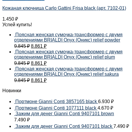
Кожаная ключница Carlo Gattini Frisa black (арт. 7102-01)
1.450
₽
Успей купить!
Поясная женская сумочка-трансформер с двумя
отделениями BRIALDI Onyx (Оникс) relief powder
9.845
₽
8.861
₽
Поясная женская сумочка-трансформер с двумя
отделениями BRIALDI Onyx (Оникс) relief plum
9.845
₽
8.861
₽
Поясная женская сумочка-трансформер с двумя
отделениями BRIALDI Onyx (Оникс) relief sakura
9.845
₽
8.861
₽
Новинки
Портмоне Gianni Conti 3857165 black
6.930
₽
Портмоне Gianni Conti 1077111 black
4.670
₽
Зажим для денег Gianni Conti 9407101 brown
7.490
₽
Зажим для денег Gianni Conti 9407101 black
7.490
₽