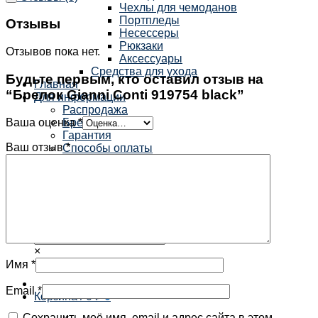
Чехлы для чемоданов
Портпледы
Отзывы
Несессеры
Рюкзаки
Отзывов пока нет.
Аксессуары
Средства для ухода
Будьте первым, кто оставил отзыв на
Главная
“Брелок Gianni Conti 919754 black”
Для информации
Распродажа
Ваша оценка
*
Бренды
Гарантия
Ваш отзыв
*
Способы оплаты
Доставка
Избранное
Мой аккаунт
Получить скидку
Контакты
×
Имя
*
Email
*
Корзина /
0
₽
0
Сохранить моё имя, email и адрес сайта в этом