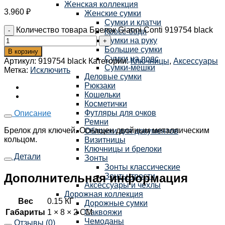
Женская коллекция
3.960
₽
Женские сумки
Сумки и клатчи
Количество товара Брелок Gianni Conti 919754 black
Кросс-боди
Сумки на руку
Большие сумки
В корзину
Сумки на пояс
Артикул:
919754 black
Категории:
Ключницы
,
Аксессуары
Сумки-мешки
Метка:
Исключить
Деловые сумки
Рюкзаки
Кошельки
Косметички
Футляры для очков
Описание
Ремни
Брелок для ключей. Оснащен двойным металлическим
Обложки для документов
кольцом.
Визитницы
Ключницы и брелоки
Детали
Зонты
Зонты классические
Дополнительная информация
Зонты-трости
Аксессуары и чехлы
Дорожная коллекция
Вес
0.15 КГ
Дорожные сумки
Габариты
1 × 8 × 2 СМ
Саквояжи
Чемоданы
Отзывы (0)