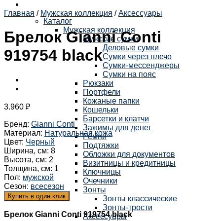
Главная
/
Мужская коллекция
/
Аксессуары
Каталог
Мужская коллекция
Брелок Gianni Conti
Мужские сумки
Деловые сумки
919754 black
Сумки через плечо
Сумки-мессенджеры
Сумки на пояс
Рюкзаки
Портфели
Кожаные папки
3.960
₽
Кошельки
Барсетки и клатчи
Бренд
:
Gianni Conti
Зажимы для денег
Материал
:
Натуральная кожа
Ремни
Цвет
:
Черный
Подтяжки
Ширина, см
:
8
Обложки для документов
Высота, см
:
2
Визитницы и кредитницы
Толщина, см
:
1
Ключницы
Пол
:
мужской
Очечники
Сезон
:
всесезон
Зонты
Купить в один клик
Зонты классические
Зонты-трости
Брелок Gianni Conti 919754 black
Аксессуары