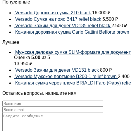
Популярные
Versado Дорожная сумка 210 black
16.000
₽
Versado Сумка на пояс B417 relief black
5.500
₽
Versado Зажим для денег VD135 relief black
2.500
₽
Кожаная дорожная сумка Carlo Gattini Belforte brown (
Лучшее
Мужская деловая сумка SLIM-формата для документов
Оценка
5.00
из 5
13.950
₽
Versado Зажим для денег VD131 black
800
₽
Versado Мужское портмоне B200-1 relief brown
2.400
Кожаная сумка через плечо BRIALDI Faro (Фару) relie
Остались вопросы, напишите нам