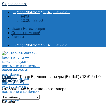
Skip to content
8 (499) 390-63-12
/
8 (929) 643-29-95
e-mail
10:00 - 22:00
Вход / Регистрация
Список желаний
Заказы
8 (499) 390-63-12
/
8 (929) 643-29-95
Главная
/
Товар Внешние размеры (ВхШхГ)
/
13х9,5х1,0
Фильтрация
Отображение единственного товара
Каталог