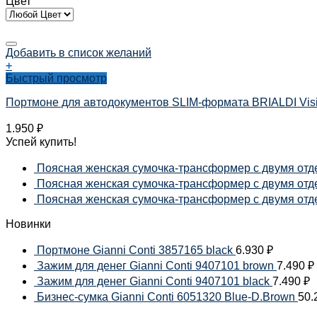
Цвет
Добавить в список желаний
+
Быстрый просмотр
Портмоне для автодокументов SLIM-формата BRIALDI Vision
1.950
₽
Успей купить!
Поясная женская сумочка-трансформер с двумя отде
Поясная женская сумочка-трансформер с двумя отдел
Поясная женская сумочка-трансформер с двумя отдел
Новинки
Портмоне Gianni Conti 3857165 black
6.930
₽
Зажим для денег Gianni Conti 9407101 brown
7.490
₽
Зажим для денег Gianni Conti 9407101 black
7.490
₽
Бизнес-сумка Gianni Conti 6051320 Blue-D.Brown
50.