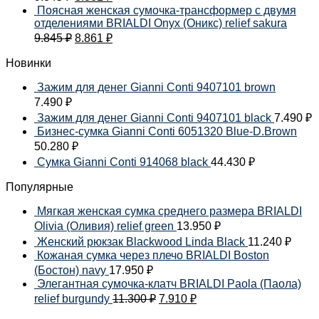
Поясная женская сумочка-трансформер с двумя
отделениями BRIALDI Onyx (Оникс) relief sakura
9.845
₽
8.861
₽
Новинки
Зажим для денег Gianni Conti 9407101 brown
7.490
₽
Зажим для денег Gianni Conti 9407101 black
7.490
₽
Бизнес-сумка Gianni Conti 6051320 Blue-D.Brown
50.280
₽
Сумка Gianni Conti 914068 black
44.430
₽
Популярные
Мягкая женская сумка среднего размера BRIALDI
Olivia (Оливия) relief green
13.950
₽
Женский рюкзак Blackwood Linda Black
11.240
₽
Кожаная сумка через плечо BRIALDI Boston
(Бостон) navy
17.950
₽
Элегантная сумочка-клатч BRIALDI Paola (Паола)
relief burgundy
11.300
₽
7.910
₽