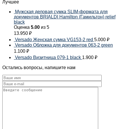
Лучшее
Мужская деловая сумка SLIM-формата для
документов BRIALDI Hamilton (Гамильтон) relief
black
Оценка
5.00
из 5
13.950
₽
Versado Женская сумка VG153-2 red
5.000
₽
Versado Обложка для документов 063-2 green
1.100
₽
Versado Визитница 079-1 black
1.900
₽
Остались вопросы, напишите нам