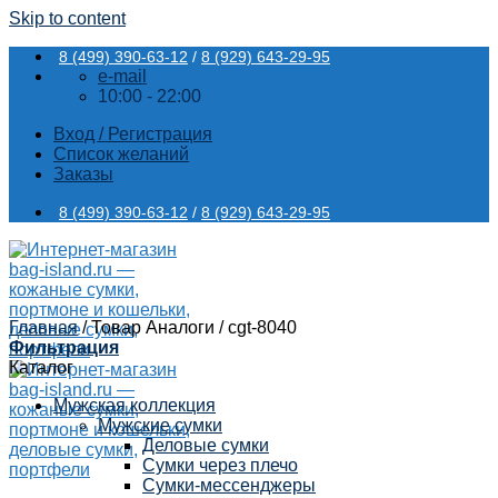
Skip to content
8 (499) 390-63-12
/
8 (929) 643-29-95
e-mail
10:00 - 22:00
Вход / Регистрация
Список желаний
Заказы
8 (499) 390-63-12
/
8 (929) 643-29-95
Главная
/
Товар Аналоги
/
cgt-8040
Фильтрация
Каталог
Мужская коллекция
Мужские сумки
Деловые сумки
Сумки через плечо
Сумки-мессенджеры