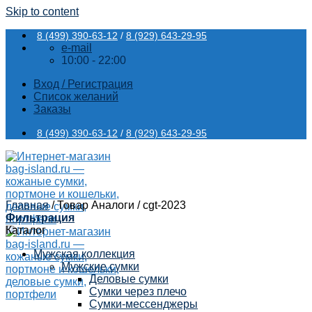
Skip to content
8 (499) 390-63-12
/
8 (929) 643-29-95
e-mail
10:00 - 22:00
Вход / Регистрация
Список желаний
Заказы
8 (499) 390-63-12
/
8 (929) 643-29-95
Главная
/
Товар Аналоги
/
cgt-2023
Фильтрация
Каталог
Мужская коллекция
Мужские сумки
Деловые сумки
Сумки через плечо
Сумки-мессенджеры