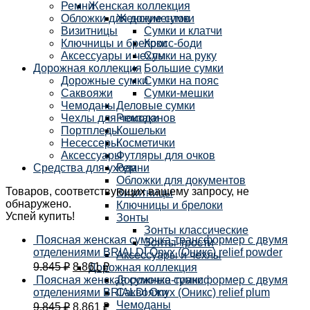
Ремни
Женская коллекция
Обложки для документов
Женские сумки
Визитницы
Сумки и клатчи
Ключницы и брелоки
Кросс-боди
Аксессуары и чехлы
Сумки на руку
Дорожная коллекция
Большие сумки
Дорожные сумки
Сумки на пояс
Саквояжи
Сумки-мешки
Чемоданы
Деловые сумки
Чехлы для чемоданов
Рюкзаки
Портпледы
Кошельки
Несессеры
Косметички
Аксессуары
Футляры для очков
Средства для ухода
Ремни
Обложки для документов
Товаров, соответствующих вашему запросу, не
Визитницы
обнаружено.
Ключницы и брелоки
Успей купить!
Зонты
Зонты классические
Поясная женская сумочка-трансформер с двумя
Зонты-трости
отделениями BRIALDI Onyx (Оникс) relief powder
Аксессуары и чехлы
9.845
₽
8.861
₽
Дорожная коллекция
Поясная женская сумочка-трансформер с двумя
Дорожные сумки
отделениями BRIALDI Onyx (Оникс) relief plum
Саквояжи
Чемоданы
9.845
₽
8.861
₽