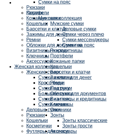
Сумки на пояс
Рюкзаки
Каталог
Портфели
Кожаные папки
Мужская коллекция
Кошельки
Мужские сумки
Барсетки и клатчи
Деловые сумки
Зажимы для денег
Сумки через плечо
Ремни
Сумки-мессенджеры
Обложки для документов
Сумки на пояс
Визитницы и кредитницы
Рюкзаки
Ключницы
Портфели
Аксессуары
Кожаные папки
Женская коллекция
Кошельки
Женские сумки
Барсетки и клатчи
Сумки и клатчи
Зажимы для денег
Кросс-боди
Ремни
Сумки на руку
Подтяжки
Большие сумки
Обложки для документов
Сумки на пояс
Визитницы и кредитницы
Сумки-мешки
Ключницы
Деловые сумки
Очечники
Рюкзаки
Зонты
Кошельки
Зонты классические
Косметички
Зонты-трости
Футляры для очков
Аксессуары