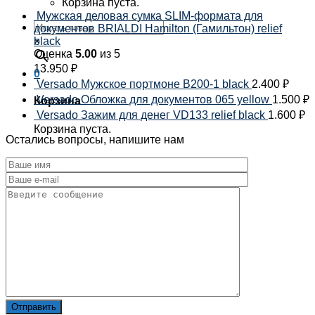
Корзина пуста.
Мужская деловая сумка SLIM-формата для
документов BRIALDI Hamilton (Гамильтон) relief
×
black
Оценка
5.00
из 5
13.950
₽
0
Versado Мужское портмоне B200-1 black
2.400
₽
Versado Обложка для документов 065 yellow
1.500
₽
Корзина
Versado Зажим для денег VD133 relief black
1.600
₽
Корзина пуста.
Остались вопросы, напишите нам