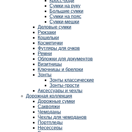
Кросс-боди
Сумки на руку
Большие сумки
Сумки на пояс
Сумки-мешки
Деловые сумки
Рюкзаки
Кошельки
Косметички
Футляры для очков
Ремни
Обложки для документов
Визитницы
Ключницы и брелоки
Зонты
Зонты классические
Зонты-трости
Аксессуары и чехлы
Дорожная коллекция
Дорожные сумки
Саквояжи
Чемоданы
Чехлы для чемоданов
Портпледы
Несессеры