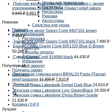
Чехлы для чемоданов
Поясная женская сумочка-трансформер с двумя
Портпледы
отделениями BRIALDI Onyx (Оникс) relief sakura
Несессеры
9.845
₽
8.861
₽
Рюкзаки
Аксессуары
Новинки
Средства для ухода
Главная
Зажим для денег Gianni Conti 9407101 brown
Для информации
7.490
₽
Распродажа
Зажим для денег Gianni Conti 9407101 black
7.490
₽
Бренды
Бизнес-сумка Gianni Conti 6051320 Blue-D.Brown
Гарантия
50.280
₽
Способы оплаты
Доставка
Сумка Gianni Conti 914068 black
44.430
₽
Избранное
Популярные
Мой аккаунт
Получить скидку
Элегантная сумочка-клатч BRIALDI Paola (Паола)
Контакты
relief turquoise
11.300
₽
7.910
₽
Деловая сумка Lakestone Dorset Dark Blue
24.810
₽
×
Женская сумка Lakestone Lyric Green/Black
19.300
₽
Женская сумка Lakestone Elysia Brown Suede
21.830
₽
Корзина /
0
₽
0
Лучшее