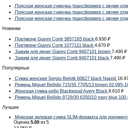
Поясная женская сумочка-трансформер с двумя отде
Поясная женская сумочка-трансформер с двумя отдел
Поясная женская сумочка-трансформер с двумя отдел
Новинки
Портмоне Gianni Conti 3857165 black
6.930
₽
Портмоне Gianni Conti 1077111 black
4.670
₽
Зажим для денег Gianni Conti 9407101 brown
7.490
₽
Зажим для денег Gianni Conti 9407101 black
7.490
₽
Популярные
Cумка женская Sergio Belotti 60627 black Napoli
16.9
Ремень Miguel Bellido 715/35 7705/13 brown 02 095-1
Женская сумка-хобо Blackwood Avery Black
8.610
₽
Ремень Miguel Bellido 9729/30 6350/10 navy blue 100
Лучшее
Мужская деловая сумка SLIM-формата для документов
Оценка
5.00
из 5