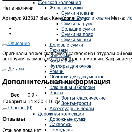
Женская коллекция
Женские сумки
Нет в наличии
Сумки и клатчи
Артикул:
913317 black
Категория:
Сумки и клатчи
Метка:
Ис
Кросс-боди
Сумки на руку
Большие сумки
Сумки на пояс
Сумки-мешки
Описание
Деловые сумки
Рюкзаки
Оригинальная женская сумка-саквояж из натуральной кожи
Кошельки
авторучки, карман для документов на молнии. Закрывае
Косметички
Футляры для очков
Детали
Ремни
Обложки для документов
Дополнительная информация
Визитницы
Ключницы и брелоки
Зонты
Вес
0.9 кг
Зонты классические
Габариты
14 × 30 × 16 см
Зонты-трости
Отзывы (0)
Аксессуары и чехлы
Дорожная коллекция
Отзывы
Дорожные сумки
Саквояжи
Чемоданы
Отзывов пока нет.