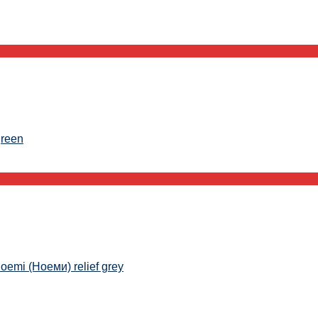
green
mi (Ноеми) relief grey