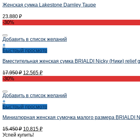
Женская сумка Lakestone Darnley Taupe
23.880
₽
-30%
Добавить в список желаний
+
Быстрый просмотр
Вместительная женская сумка BRIALDI Nicky (Ники) relief 
17.950
₽
12.565
₽
-30%
Добавить в список желаний
+
Быстрый просмотр
Миниатюрная женская сумочка малого размера BRIALDI Noe
15.450
₽
10.815
₽
Успей купить!