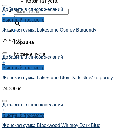
Корзина пуста.
Добавить в список желаний
+
×
Быстрый просмотр
Женская сумка Lakestone Osprey Burgundy
0
22.570
₽
Корзина
Корзина пуста.
Добавить в список желаний
+
Быстрый просмотр
Женская сумка Lakestone Bloy Dark Blue/Burgundy
24.330
₽
Добавить в список желаний
+
Быстрый просмотр
Женская сумка Blackwood Whitney Dark Blue