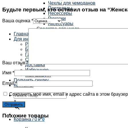
Чехлы для чемоданов
Портпледы
Будьте первым, кто оставил отзыв на “Женска
Несессеры
Рюкзаки
Ваша оценка
*
Аксессуары
Средства для ухода
Главная
Для информации
Распродажа
Бренды
Гарантия
Способы оплаты
Ваш отзыв
*
Доставка
Избранное
Имя
*
Мой аккаунт
Получить скидку
Email
*
Контакты
Сохранить моё имя, email и адрес сайта в этом брауз
×
Похожие товары
Корзина /
0
₽
0