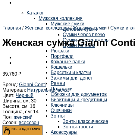
Каталог
Мужская коллекция
Мужские сумки
Главная
/
Женская коллекция
/
Женские сумки
/
Сумки и кл
Деловые сумки
Сумки через плечо
Женская сумка Gianni Conti
Сумки-мессенджеры
Сумки на пояс
Рюкзаки
Портфели
Кожаные папки
Кошельки
Барсетки и клатчи
39.760
₽
Зажимы для денег
Ремни
Бренд
:
Gianni Conti
Подтяжки
Материал
:
Натуральная кожа
Обложки для документов
Цвет
:
Черный
Визитницы и кредитницы
Ширина, см
:
30
Ключницы
Высота, см
:
16
Очечники
Толщина, см
:
14
Зонты
Пол
:
женский
Зонты классические
Сезон
:
всесезон
Зонты-трости
Купить в один клик
Аксессуары