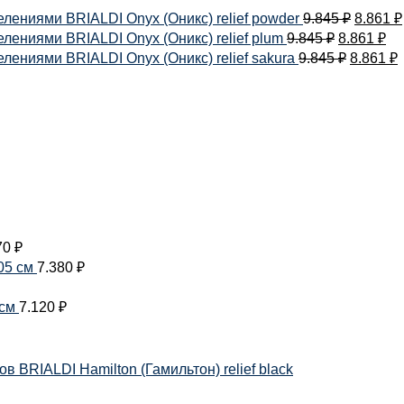
лениями BRIALDI Onyx (Оникс) relief powder
9.845
₽
8.861
₽
ениями BRIALDI Onyx (Оникс) relief plum
9.845
₽
8.861
₽
ениями BRIALDI Onyx (Оникс) relief sakura
9.845
₽
8.861
₽
70
₽
05 см
7.380
₽
 см
7.120
₽
 BRIALDI Hamilton (Гамильтон) relief black