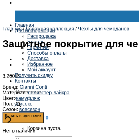
Главная
Главная
/
Дорожная коллекция
/
Чехлы для чемоданов
Для информации
Распродажа
Защитное покрытие для чем
Бренды
Гарантия
Способы оплаты
Доставка
Избранное
Мой аккаунт
Получить скидку
3.200
₽
Контакты
Бренд
:
Gianni Conti
Материал
:
полиэстер-лайкра
×
Цвет
:
камуфляж
Пол
:
унисекс
Сезон
:
всесезон
Купить в один клик
Корзина /
0
₽
0
Корзина пуста.
Нет в наличии