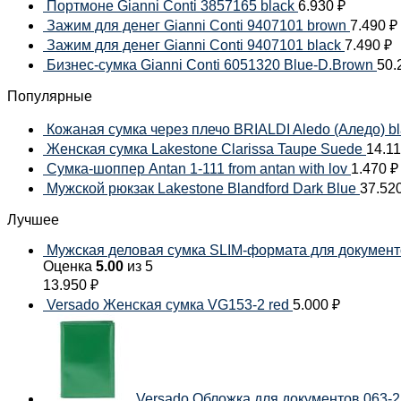
Портмоне Gianni Conti 3857165 black
6.930
₽
Зажим для денег Gianni Conti 9407101 brown
7.490
₽
Зажим для денег Gianni Conti 9407101 black
7.490
₽
Бизнес-сумка Gianni Conti 6051320 Blue-D.Brown
50.
Популярные
Кожаная сумка через плечо BRIALDI Aledo (Аледо) b
Женская сумка Lakestone Clarissa Taupe Suede
14.1
Сумка-шоппер Antan 1-111 from antan with lov
1.470
₽
Мужской рюкзак Lakestone Blandford Dark Blue
37.52
Лучшее
Мужская деловая сумка SLIM-формата для документов
Оценка
5.00
из 5
13.950
₽
Versado Женская сумка VG153-2 red
5.000
₽
Versado Обложка для документов 063-2