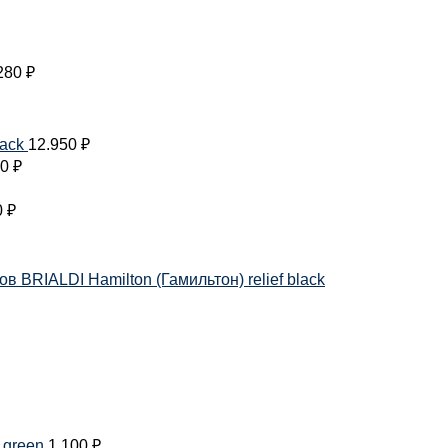
280
₽
lack
12.950
₽
10
₽
0
₽
 BRIALDI Hamilton (Гамильтон) relief black
 green
1.100
₽