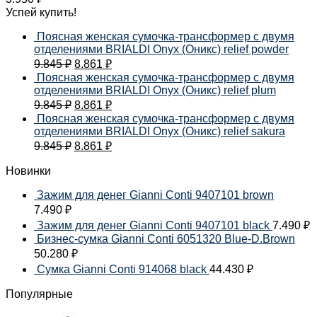
Успей купить!
Поясная женская сумочка-трансформер с двумя
отделениями BRIALDI Onyx (Оникс) relief powder
9.845
₽
8.861
₽
Поясная женская сумочка-трансформер с двумя
отделениями BRIALDI Onyx (Оникс) relief plum
9.845
₽
8.861
₽
Поясная женская сумочка-трансформер с двумя
отделениями BRIALDI Onyx (Оникс) relief sakura
9.845
₽
8.861
₽
Новинки
Зажим для денег Gianni Conti 9407101 brown
7.490
₽
Зажим для денег Gianni Conti 9407101 black
7.490
₽
Бизнес-сумка Gianni Conti 6051320 Blue-D.Brown
50.280
₽
Сумка Gianni Conti 914068 black
44.430
₽
Популярные