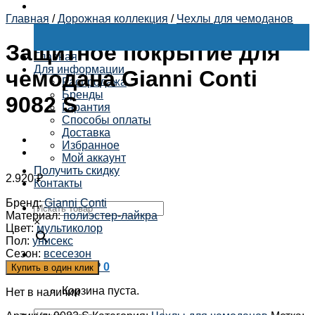
Главная
/
Дорожная коллекция
/
Чехлы для чемоданов
Защитное покрытие для
Главная
Для информации
чемодана Gianni Conti
Распродажа
Бренды
9082 S
Гарантия
Способы оплаты
Доставка
Избранное
Мой аккаунт
Получить скидку
2.920
₽
Контакты
Бренд
:
Gianni Conti
Материал
:
полиэстер-лайкра
×
Цвет
:
мультиколор
Пол
:
унисекс
Сезон
:
всесезон
Корзина /
0
₽
0
Купить в один клик
Корзина пуста.
Нет в наличии