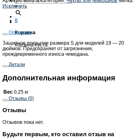
Артикул:
9082 S
Категория:
Чехлы для чемоданов
Метка:
Исключить
×
0
Описание
Корзина
Защитное покрытие размера S для моделей 19 — 20
Корзина пуста.
дюймов. Предохраняет от загрязнения,
преждевременного износа чемодана.
Детали
Дополнительная информация
Вес
0.25 кг
Отзывы (0)
Отзывы
Отзывов пока нет.
Будьте первым, кто оставил отзыв на