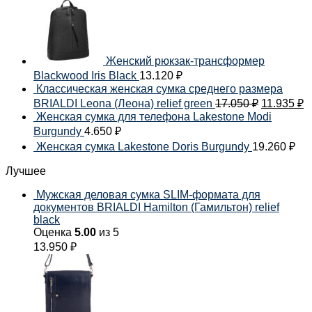
Женский рюкзак-трансформер
Blackwood Iris Black
13.120
₽
Классическая женская сумка среднего размера
BRIALDI Leona (Леона) relief green
17.050
₽
11.935
₽
Женская сумка для телефона Lakestone Modi
Burgundy
4.650
₽
Женская сумка Lakestone Doris Burgundy
19.260
₽
Лучшее
Мужская деловая сумка SLIM-формата для
документов BRIALDI Hamilton (Гамильтон) relief
black
Оценка
5.00
из 5
13.950
₽