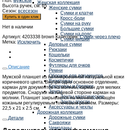
Пол
:
мужской
Женская коллекция
Высота ручек, см
:
65
Женские сумки
Сезон
:
всесезон
Сумки и клатчи
Купить в один клик
Кросс-боди
Сумки на руку
Нет в наличии
Большие сумки
Сумки на пояс
Артикул:
4203338 brown
Категория:
Сумки через плечо
Сумки-мешки
Метка:
Исключить
Деловые сумки
Рюкзаки
Кошельки
Косметички
Футляры для очков
Описание
Ремни
Обложки для документов
Мужской планшет из патинированной натуральной кожи
Визитницы
коричневого цвета. Внутри одно основное отделение,
Ключницы и брелоки
карман для документов на молнии, карман для мелких
Зонты
предметов. Снаружи на лицевой стороне карман на
Зонты классические
молнии. Планшет закрывается на молнию, оснащён
Зонты-трости
кожаным регулируемым плечевым ремнём. Размеры:
Аксессуары и чехлы
22,5 x 21 x 2.5 см.
Дорожная коллекция
Дорожные сумки
Детали
Саквояжи
Чемоданы