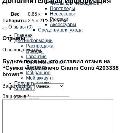
Дополнительная информация
Чехлы для чемоданов
Портпледы
Несессеры
Вес
0.65 кг
Рюкзаки
Габариты
2.5 × 21 × 22.5 см
Аксессуары
Отзывы (0)
Средства для ухода
Главная
Отзывы
Для информации
Распродажа
Отзывов пока нет.
Бренды
Гарантия
Будьте первым, кто оставил отзыв на
Способы оплаты
“Сумка через плечо Gianni Conti 4203338
Доставка
Избранное
brown”
Мой аккаунт
Получить скидку
Ваша оценка
*
Контакты
Ваш отзыв
*
×
Корзина /
0
₽
0