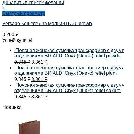
Добавить в список желаний
+
Быстрый просмотр
Versado Кошелёк на молнии B726 brown
3.200
₽
Успей купить!
Поясная женская сумочка-трансформер с двумя
отделениями BRIALDI Onyx (Оникс) relief powder
9.845
₽
8.861
₽
Поясная женская сумочка-трансформер с двумя
отделениями BRIALDI Onyx (Оникс) relief plum
9.845
₽
8.861
₽
Поясная женская сумочка-трансформер с двумя
отделениями BRIALDI Onyx (Оникс) relief sakura
9.845
₽
8.861
₽
Новинки