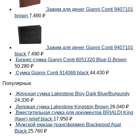
Зажим для денег Gianni Conti 9407101
brown
7.490
₽
Зажим для денег Gianni Conti 9407101
black
7.490
₽
Бизнес-сумка Gianni Conti 6051320 Blue-D.Brown
50.280
₽
Сумка Gianni Conti 914068 black
44.430
₽
Популярные
Женская сумка Lakestone Bloy Dark Blue/Burgundy
24.330
₽
Деловая сумка Lakestone Kingston Brown
26.040
₽
Вместительная сумка для документов BRIALDI King
(Кинг) relief black
17.950
₽
Мужской рюкзак-трансформер Blackwood Agat
Black
25.760
₽