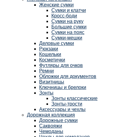
Женские сумки
Сумки и клатчи
Кросс-боди
Сумки на руку
Большие сумки
Сумки на пояс
Сумки-мешки
Деловые сумки
Рюкзаки
Кошельки
Косметички
Футляры для очков
Ремни
Обложки для документов
Визитницы
Ключницы и брелоки
Зонты
Зонты классические
Зонты-трости
Аксессуары и чехлы
Дорожная коллекция
Дорожные сумки
Саквояжи
Чемоданы
Чехлы для чемоданов