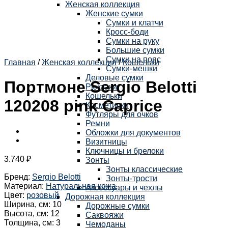
Женская коллекция
Женские сумки
Сумки и клатчи
Кросс-боди
Сумки на руку
Большие сумки
Сумки на пояс
Главная
/
Женская коллекция
/
Кошельки
Сумки-мешки
Деловые сумки
Портмоне Sergio Belotti
Рюкзаки
Кошельки
120208 pink Caprice
Косметички
Футляры для очков
Ремни
Обложки для документов
Визитницы
Ключницы и брелоки
3.740
₽
Зонты
Зонты классические
Бренд
:
Sergio Belotti
Зонты-трости
Материал
:
Натуральная кожа
Аксессуары и чехлы
Цвет
:
розовый
Дорожная коллекция
Ширина, см
:
10
Дорожные сумки
Высота, см
:
12
Саквояжи
Толщина, см
:
3
Чемоданы