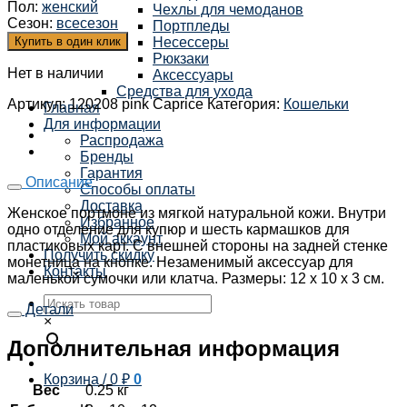
Пол
:
женский
Чехлы для чемоданов
Сезон
:
всесезон
Портпледы
Купить в один клик
Несессеры
Рюкзаки
Нет в наличии
Аксессуары
Средства для ухода
Артикул:
120208 pink Caprice
Категория:
Кошельки
Главная
Для информации
Распродажа
Бренды
Гарантия
Описание
Способы оплаты
Доставка
Женское портмоне из мягкой натуральной кожи. Внутри
Избранное
одно отделение для купюр и шесть кармашков для
Мой аккаунт
пластиковых карт. С внешней стороны на задней стенке
Получить скидку
монетница на кнопке. Незаменимый аксессуар для
Контакты
маленькой сумочки или клатча. Размеры: 12 х 10 х 3 см.
Детали
×
Дополнительная информация
Корзина /
0
₽
0
Вес
0.25 кг