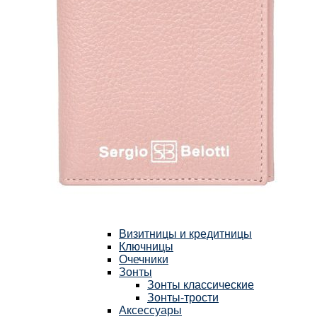
Каталог
Мужская коллекция
Мужские сумки
Деловые сумки
Сумки через плечо
Сумки-мессенджеры
Сумки на пояс
Рюкзаки
Портфели
Кожаные папки
Кошельки
Барсетки и клатчи
Зажимы для денег
Ремни
Подтяжки
Обложки для документов
Визитницы и кредитницы
Ключницы
Очечники
Зонты
Зонты классические
Зонты-трости
Аксессуары