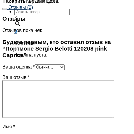
Габариты
3 × 10 × 12 см
Корзина пуста.
Отзывы (0)
×
Отзывы
Отзывов пока нет.
0
Будьте первым, кто оставил отзыв на
Корзина
“Портмоне Sergio Belotti 120208 pink
Caprice”
Корзина пуста.
Ваша оценка
*
Ваш отзыв
*
Имя
*