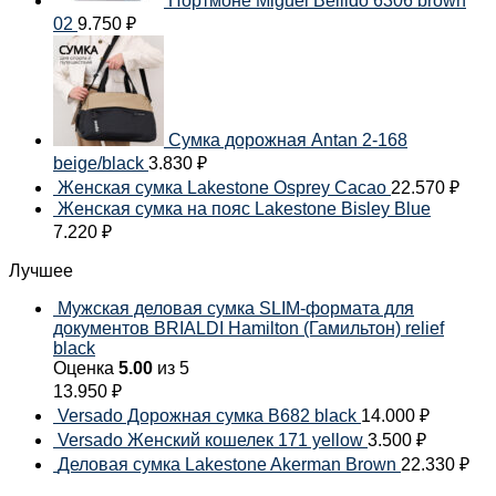
Портмоне Miguel Bellido 6306 brown
02
9.750
₽
Сумка дорожная Antan 2-168
beige/black
3.830
₽
Женская сумка Lakestone Osprey Cacao
22.570
₽
Женская сумка на пояс Lakestone Bisley Blue
7.220
₽
Лучшее
Мужская деловая сумка SLIM-формата для
документов BRIALDI Hamilton (Гамильтон) relief
black
Оценка
5.00
из 5
13.950
₽
Versado Дорожная сумка B682 black
14.000
₽
Versado Женский кошелек 171 yellow
3.500
₽
Деловая сумка Lakestone Akerman Brown
22.330
₽