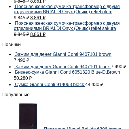
9.845
₽
8.861
₽
Поясная женская сумочка-трансформер с двумя
отделениями BRIALDI Onyx (Оникс) relief plum
9.845
₽
8.861
₽
Поясная женская сумочка-трансформер с двумя
отделениями BRIALDI Onyx (Оникс) relief sakura
9.845
₽
8.861
₽
Новинки
Зажим для денег Gianni Conti 9407101 brown
7.490
₽
Зажим для денег Gianni Conti 9407101 black
7.490
₽
Бизнес-сумка Gianni Conti 6051320 Blue-D.Brown
50.280
₽
Сумка Gianni Conti 914068 black
44.430
₽
Популярные