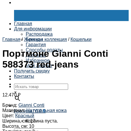
Главная
Для информации
Распродажа
Главная
/
Женская коллекция
Бренды
/
Кошельки
Гарантия
Способы оплаты
Портмоне Gianni Conti
Доставка
Избранное
588373 red-jeans
Мой аккаунт
Получить скидку
Контакты
×
12.470
₽
Бренд
:
Gianni Conti
Материал
:
Натуральная кожа
Корзина /
0
₽
0
Цвет
:
Красный
Ширина, см
:
17
Корзина пуста.
Высота, см
:
10