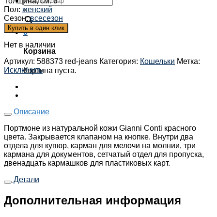
Толщина, см
:
3
Пол
:
женский
×
Сезон
:
всесезон
Купить в один клик
0
Нет в наличии
Корзина
Артикул:
588373 red-jeans
Категория:
Кошельки
Метка:
Исключить
Корзина пуста.
Описание
Портмоне из натуральной кожи Gianni Conti красного
цвета. Закрывается клапаном на кнопке. Внутри два
отдела для купюр, карман для мелочи на молнии, три
кармана для документов, сетчатый отдел для пропуска,
двенадцать кармашков для пластиковых карт.
Детали
Дополнительная информация