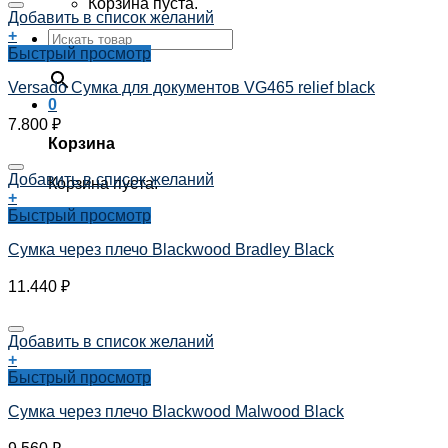
Корзина пуста.
Добавить в список желаний
+
Быстрый просмотр
×
Versado Сумка для документов VG465 relief black
0
7.800
₽
Корзина
Добавить в список желаний
Корзина пуста.
+
Быстрый просмотр
Сумка через плечо Blackwood Bradley Black
11.440
₽
Добавить в список желаний
+
Быстрый просмотр
Сумка через плечо Blackwood Malwood Black