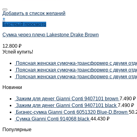
Добавить в список желаний
+
Быстрый просмотр
Сумка через плечо Lakestone Drake Brown
12.800
₽
Успей купить!
Поясная женская сумочка-трансформер с двумя отде
Поясная женская сумочка-трансформер с двумя отдел
Поясная женская сумочка-трансформер с двумя отдел
Новинки
Зажим для денег Gianni Conti 9407101 brown
7.490
₽
Зажим для денег Gianni Conti 9407101 black
7.490
₽
Бизнес-сумка Gianni Conti 6051320 Blue-D.Brown
50.
Сумка Gianni Conti 914068 black
44.430
₽
Популярные