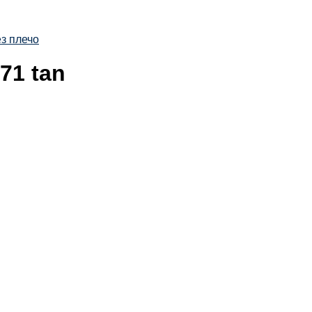
з плечо
71 tan