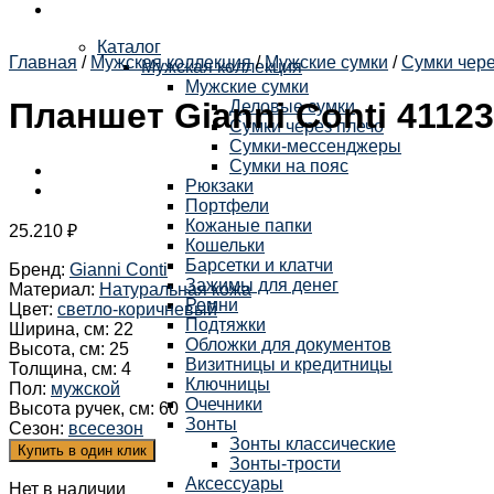
Каталог
Главная
/
Мужская коллекция
/
Мужские сумки
/
Сумки чере
Мужская коллекция
Мужские сумки
Планшет Gianni Conti 41123
Деловые сумки
Сумки через плечо
Сумки-мессенджеры
Сумки на пояс
Рюкзаки
Портфели
Кожаные папки
25.210
₽
Кошельки
Барсетки и клатчи
Бренд
:
Gianni Conti
Зажимы для денег
Материал
:
Натуральная кожа
Ремни
Цвет
:
светло-коричневый
Подтяжки
Ширина, см
:
22
Обложки для документов
Высота, см
:
25
Визитницы и кредитницы
Толщина, см
:
4
Ключницы
Пол
:
мужской
Очечники
Высота ручек, см
:
60
Зонты
Сезон
:
всесезон
Зонты классические
Купить в один клик
Зонты-трости
Аксессуары
Нет в наличии