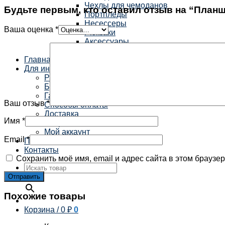
Чехлы для чемоданов
Будьте первым, кто оставил отзыв на “Планше
Портпледы
Несессеры
Ваша оценка
*
Рюкзаки
Аксессуары
Средства для ухода
Главная
Для информации
Распродажа
Бренды
Гарантия
Ваш отзыв
*
Способы оплаты
Доставка
Имя
*
Избранное
Мой аккаунт
Email
*
Получить скидку
Контакты
Сохранить моё имя, email и адрес сайта в этом брауз
×
Похожие товары
Корзина /
0
₽
0