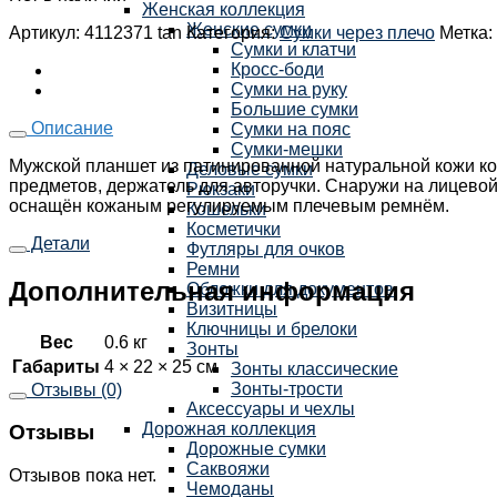
Женская коллекция
Женские сумки
Артикул:
4112371 tan
Категория:
Сумки через плечо
Метка:
Сумки и клатчи
Кросс-боди
Сумки на руку
Большие сумки
Описание
Сумки на пояс
Сумки-мешки
Мужской планшет из патинированной натуральной кожи кор
Деловые сумки
предметов, держатель для авторучки. Снаружи на лицевой
Рюкзаки
оснащён кожаным регулируемым плечевым ремнём.
Кошельки
Косметички
Детали
Футляры для очков
Ремни
Дополнительная информация
Обложки для документов
Визитницы
Ключницы и брелоки
Вес
0.6 кг
Зонты
Габариты
4 × 22 × 25 см
Зонты классические
Зонты-трости
Отзывы (0)
Аксессуары и чехлы
Дорожная коллекция
Отзывы
Дорожные сумки
Саквояжи
Отзывов пока нет.
Чемоданы