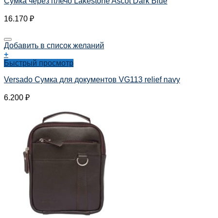
Сумка через плечо Lakestone Ascot Dark Blue
16.170
₽
Добавить в список желаний
+
Быстрый просмотр
Versado Сумка для документов VG113 relief navy
6.200
₽