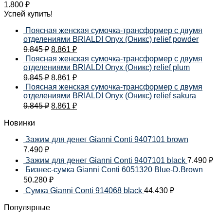
1.800
₽
Успей купить!
Поясная женская сумочка-трансформер с двумя
отделениями BRIALDI Onyx (Оникс) relief powder
9.845
₽
8.861
₽
Поясная женская сумочка-трансформер с двумя
отделениями BRIALDI Onyx (Оникс) relief plum
9.845
₽
8.861
₽
Поясная женская сумочка-трансформер с двумя
отделениями BRIALDI Onyx (Оникс) relief sakura
9.845
₽
8.861
₽
Новинки
Зажим для денег Gianni Conti 9407101 brown
7.490
₽
Зажим для денег Gianni Conti 9407101 black
7.490
₽
Бизнес-сумка Gianni Conti 6051320 Blue-D.Brown
50.280
₽
Сумка Gianni Conti 914068 black
44.430
₽
Популярные