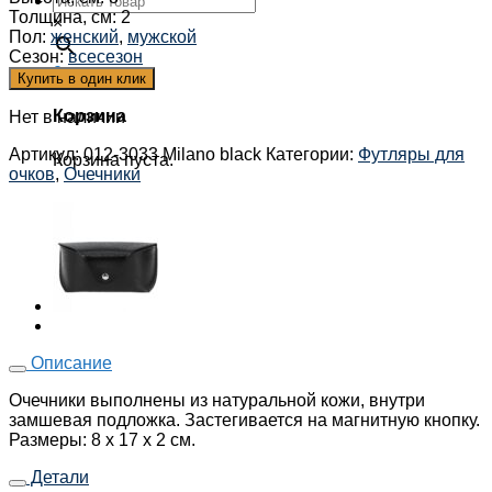
Толщина, см
:
2
×
Пол
:
женский
,
мужской
Сезон
:
всесезон
0
Купить в один клик
Корзина
Нет в наличии
Артикул:
012-3033 Milano black
Категории:
Футляры для
Корзина пуста.
очков
,
Очечники
Описание
Очечники выполнены из натуральной кожи, внутри
замшевая подложка. Застегивается на магнитную кнопку.
Размеры: 8 х 17 х 2 см.
Детали