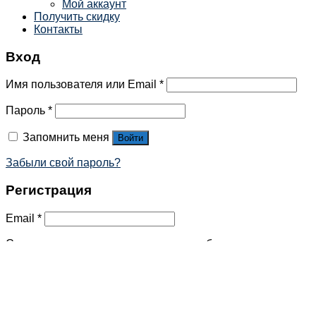
Мой аккаунт
Получить скидку
Контакты
Вход
Имя пользователя или Email
*
Пароль
*
Запомнить меня
Войти
Забыли свой пароль?
Регистрация
Email
*
Ссылка для установки нового пароля будет отправлена ​​
на ваш адрес электронной почты.
Your personal data will be used to support your experience
throughout this website, to manage access to your account,
and for other purposes described in our
политика