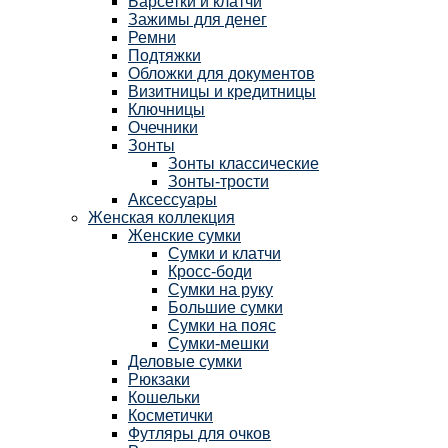
Барсетки и клатчи
Зажимы для денег
Ремни
Подтяжки
Обложки для документов
Визитницы и кредитницы
Ключницы
Очечники
Зонты
Зонты классические
Зонты-трости
Аксессуары
Женская коллекция
Женские сумки
Сумки и клатчи
Кросс-боди
Сумки на руку
Большие сумки
Сумки на пояс
Сумки-мешки
Деловые сумки
Рюкзаки
Кошельки
Косметички
Футляры для очков