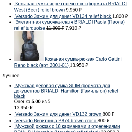
Кожаная сумка через плечо mini-формата BRIALDI
West (Вест) relief brown
9.950
₽
Versado Зажим для денег VD134 relief black
1.800
₽
Элегантная сумочка-клатч BRIALDI Paola (Паола)
relief turquoise
11.300
₽
7.910
₽
Кожаная сумка-рюкзак Carlo Gattini
Reno black (арт. 3001-01)
13.950
₽
Лучшее
Мужская деловая сумка SLIM-формата для
документов BRIALDI Hamilton (Гамильтон) relief
black
Оценка
5.00
из 5
13.950
₽
Versado Зажим для денег VD132 brown
800
₽
Versado Визитница B874 brown croco
800
₽
Мужской рюкзак с 18 карманами и отделениями