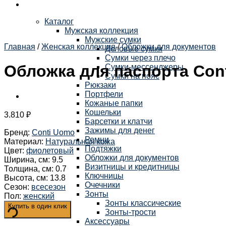
Каталог
Мужская коллекция
Мужские сумки
Главная
/
Женская коллекция
/
Обложки для документов
Деловые сумки
Сумки через плечо
Обложка для паспорта Cont
Сумки-мессенджеры
Сумки на пояс
Рюкзаки
Портфели
Кожаные папки
Кошельки
3.810
₽
Барсетки и клатчи
Зажимы для денег
Бренд
:
Conti Uomo
Ремни
Материал
:
Натуральная кожа
Подтяжки
Цвет
:
фиолетовый
Обложки для документов
Ширина, см
:
9.5
Визитницы и кредитницы
Толщина, см
:
0.7
Ключницы
Высота, см
:
13.8
Очечники
Сезон
:
всесезон
Зонты
Пол
:
женский
Зонты классические
Купить в один клик
Зонты-трости
Аксессуары