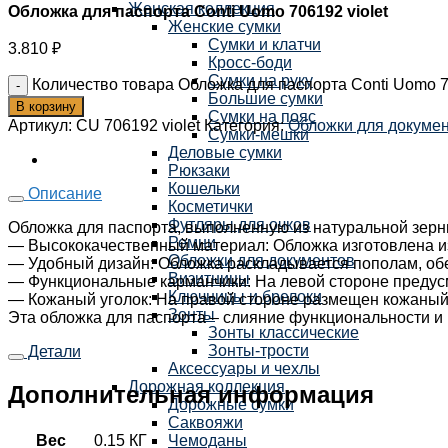
Женская коллекция
Обложка для паспорта Conti Uomo 706192 violet
Женские сумки
Сумки и клатчи
3.810
₽
Кросс-боди
Сумки на руку
Количество товара Обложка для паспорта Conti Uomo 70
Большие сумки
В корзину
Сумки на пояс
Артикул:
CU 706192 violet
Категория:
Обложки для докуме
Сумки-мешки
Деловые сумки
Рюкзаки
Кошельки
Описание
Косметички
Футляры для очков
Обложка для паспорта, выполненную из натуральной зерн
Ремни
— Высококачественный материал: Обложка изготовлена из
Обложки для документов
— Удобный дизайн: Обложка раскладывается пополам, обе
Визитницы
— Функциональные карманчики: На левой стороне предусм
Ключницы и брелоки
— Кожаный уголок: На правой стороне размещен кожаный у
Зонты
Эта обложка для паспорта – слияние функциональности и 
Зонты классические
Зонты-трости
Детали
Аксессуары и чехлы
Дорожная коллекция
Дополнительная информация
Дорожные сумки
Саквояжи
Вес
0.15 КГ
Чемоданы