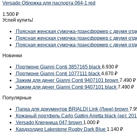
Versado Обложка для паспорта 064-1 red
1.500
₽
Успей купить!
Поясная женская сумочка-трансформер с двумя отде
Поясная женская сумочка-трансформер с двумя отдел
Поясная женская сумочка-трансформер с двумя отдел
Новинки
Портмоне Gianni Conti 3857165 black
6.930
₽
Портмоне Gianni Conti 1077111 black
4.670
₽
Зажим для денег Gianni Conti 9407101 brown
7.490
₽
Зажим для денег Gianni Conti 9407101 black
7.490
₽
Популярные
Папка для документов BRIALDI Link (Линк) brown
7.
Кожаный портфель Carlo Gattini Arietta black (арт. 201
Versado Ключница 047 brown
1.000
₽
Кардхолдер Lakestone Rugby Dark Blue
1.140
₽