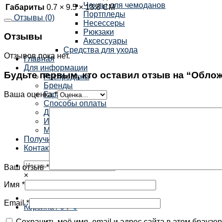
Чехлы для чемоданов
Габариты
0.7 × 9.5 × 13.8 СМ
Портпледы
Отзывы (0)
Несессеры
Рюкзаки
Отзывы
Аксессуары
Средства для ухода
Отзывов пока нет.
Главная
Для информации
Будьте первым, кто оставил отзыв на “Обложк
Распродажа
Бренды
Ваша оценка
*
Гарантия
Способы оплаты
Доставка
Избранное
Мой аккаунт
Получить скидку
Контакты
Ваш отзыв
*
×
Имя
*
Email
*
Корзина /
0
₽
0
Сохранить моё имя, email и адрес сайта в этом брауз