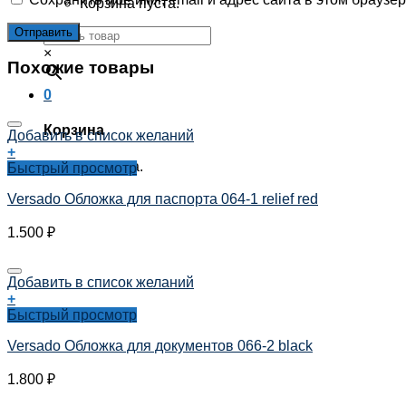
Корзина пуста.
×
Похожие товары
0
Корзина
Добавить в список желаний
+
Корзина пуста.
Быстрый просмотр
Versado Обложка для паспорта 064-1 relief red
1.500
₽
Добавить в список желаний
+
Быстрый просмотр
Versado Обложка для документов 066-2 black
1.800
₽