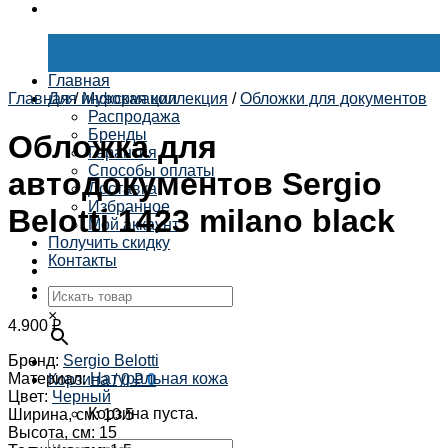
Главная
Главная
Для информации
/
Мужская коллекция
/
Обложки для документов
Распродажа
Бренды
Обложка для
Гарантия
Способы оплаты
автодокументов Sergio
Доставка
Избранное
Belotti 1423 milano black
Мой аккаунт
Получить скидку
Контакты
×
4.900
₽
Бренд
:
Sergio Belotti
Материал
:
Натуральная кожа
Корзина /
0
₽
0
Цвет
:
Черный
Корзина пуста.
Ширина, см
:
10.5
Высота, см
:
15