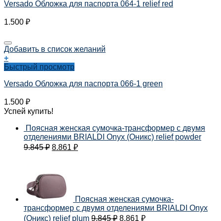
Versado Обложка для паспорта 064-1 relief red
1.500
₽
Добавить в список желаний
+
Быстрый просмотр
Versado Обложка для паспорта 066-1 green
1.500
₽
Успей купить!
Поясная женская сумочка-трансформер с двумя
отделениями BRIALDI Onyx (Оникс) relief powder
9.845
₽
8.861
₽
Поясная женская сумочка-
трансформер с двумя отделениями BRIALDI Onyx
(Оникс) relief plum
9.845
₽
8.861
₽