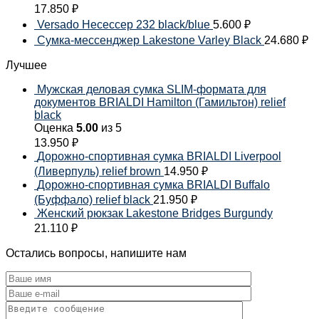
17.850
₽
Versado Несессер 232 black/blue
5.600
₽
Сумка-мессенджер Lakestone Varley Black
24.680
₽
Лучшее
Мужская деловая сумка SLIM-формата для
документов BRIALDI Hamilton (Гамильтон) relief
black
Оценка
5.00
из 5
13.950
₽
Дорожно-спортивная сумка BRIALDI Liverpool
(Ливерпуль) relief brown
14.950
₽
Дорожно-спортивная сумка BRIALDI Buffalo
(Буффало) relief black
21.950
₽
Женский рюкзак Lakestone Bridges Burgundy
21.110
₽
Остались вопросы, напишите нам