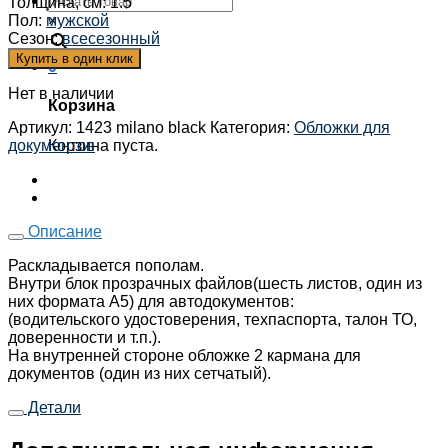
Толщина, см
:
1.5
Пол
:
мужской
×
Сезон
:
всесезонный
Купить в один клик
0
Нет в наличии
Корзина
Артикул:
1423 milano black
Категория:
Обложки для
Корзина пуста.
документов
Описание
Раскладывается пополам.
Внутри блок прозрачных файлов(шесть листов, один из
них формата А5) для автодокументов:
(водительского удостоверения, техпаспорта, талон ТО,
доверенности и т.п.).
На внутренней стороне обложке 2 кармана для
документов (один из них сетчатый).
Детали