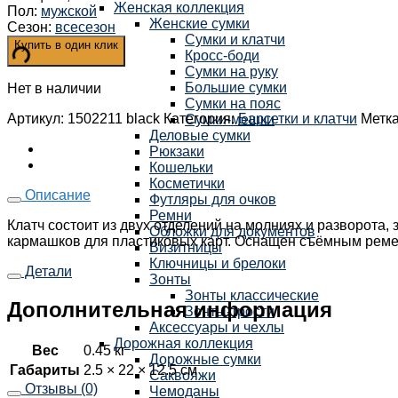
Женская коллекция
Пол
:
мужской
Женские сумки
Сезон
:
всесезон
Сумки и клатчи
Купить в один клик
Кросс-боди
Сумки на руку
Большие сумки
Нет в наличии
Сумки на пояс
Артикул:
1502211 black
Категория:
Барсетки и клатчи
Метк
Сумки-мешки
Деловые сумки
Рюкзаки
Кошельки
Косметички
Описание
Футляры для очков
Ремни
Клатч состоит из двух отделений на молниях и разворота
Обложки для документов
кармашков для пластиковых карт. Оснащен съёмным реме
Визитницы
Ключницы и брелоки
Детали
Зонты
Зонты классические
Дополнительная информация
Зонты-трости
Аксессуары и чехлы
Дорожная коллекция
Вес
0.45 кг
Дорожные сумки
Габариты
2.5 × 22 × 12.5 см
Саквояжи
Отзывы (0)
Чемоданы