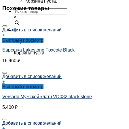
Корзина пуста.
Похожие товары
×
Добавить в список желаний
0
+
Быстрый просмотр
Корзина
Барсетка Lakestone Foxcote Black
Корзина пуста.
16.460
₽
Добавить в список желаний
+
Быстрый просмотр
Versado Мужской клатч VD032 black stone
5.400
₽
Добавить в список желаний
+