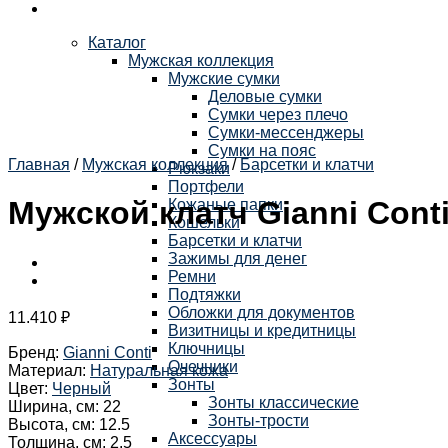
Каталог
Мужская коллекция
Мужские сумки
Деловые сумки
Сумки через плечо
Сумки-мессенджеры
Сумки на пояс
Главная
/
Мужская коллекция
/
Барсетки и клатчи
Рюкзаки
Портфели
Мужской клатч Gianni Conti
Кожаные папки
Кошельки
Барсетки и клатчи
Зажимы для денег
Ремни
Подтяжки
Обложки для документов
11.410
₽
Визитницы и кредитницы
Ключницы
Бренд
:
Gianni Conti
Очечники
Материал
:
Натуральная кожа
Зонты
Цвет
:
Черный
Зонты классические
Ширина, см
:
22
Зонты-трости
Высота, см
:
12.5
Аксессуары
Толщина, см
:
2.5