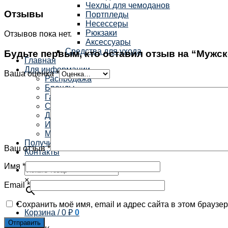
Чехлы для чемоданов
Отзывы
Портпледы
Несессеры
Рюкзаки
Отзывов пока нет.
Аксессуары
Средства для ухода
Будьте первым, кто оставил отзыв на “Мужско
Главная
Для информации
Ваша оценка
*
Распродажа
Бренды
Гарантия
Способы оплаты
Доставка
Избранное
Мой аккаунт
Получить скидку
Ваш отзыв
*
Контакты
Имя
*
×
Email
*
Сохранить моё имя, email и адрес сайта в этом брауз
Корзина /
0
₽
0