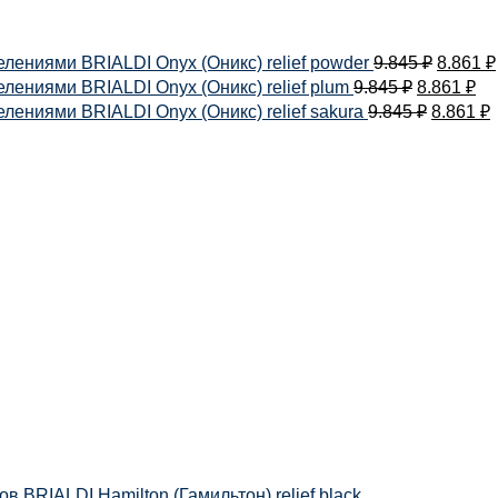
лениями BRIALDI Onyx (Оникс) relief powder
9.845
₽
8.861
₽
ениями BRIALDI Onyx (Оникс) relief plum
9.845
₽
8.861
₽
ениями BRIALDI Onyx (Оникс) relief sakura
9.845
₽
8.861
₽
 BRIALDI Hamilton (Гамильтон) relief black