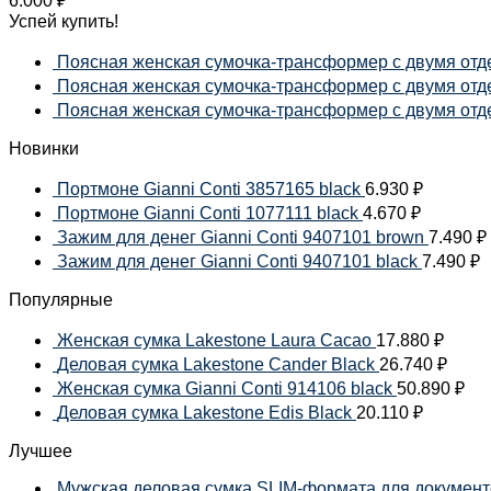
6.000
₽
Успей купить!
Поясная женская сумочка-трансформер с двумя отде
Поясная женская сумочка-трансформер с двумя отдел
Поясная женская сумочка-трансформер с двумя отдел
Новинки
Портмоне Gianni Conti 3857165 black
6.930
₽
Портмоне Gianni Conti 1077111 black
4.670
₽
Зажим для денег Gianni Conti 9407101 brown
7.490
₽
Зажим для денег Gianni Conti 9407101 black
7.490
₽
Популярные
Женская сумка Lakestone Laura Cacao
17.880
₽
Деловая сумка Lakestone Cander Black
26.740
₽
Женская сумка Gianni Conti 914106 black
50.890
₽
Деловая сумка Lakestone Edis Black
20.110
₽
Лучшее
Мужская деловая сумка SLIM-формата для документов