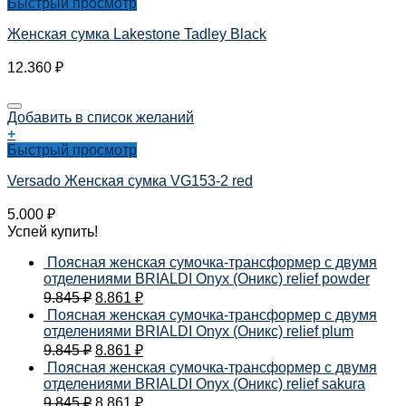
Быстрый просмотр
Женская сумка Lakestone Tadley Black
12.360
₽
Добавить в список желаний
+
Быстрый просмотр
Versado Женская сумка VG153-2 red
5.000
₽
Успей купить!
Поясная женская сумочка-трансформер с двумя
отделениями BRIALDI Onyx (Оникс) relief powder
9.845
₽
8.861
₽
Поясная женская сумочка-трансформер с двумя
отделениями BRIALDI Onyx (Оникс) relief plum
9.845
₽
8.861
₽
Поясная женская сумочка-трансформер с двумя
отделениями BRIALDI Onyx (Оникс) relief sakura
9.845
₽
8.861
₽