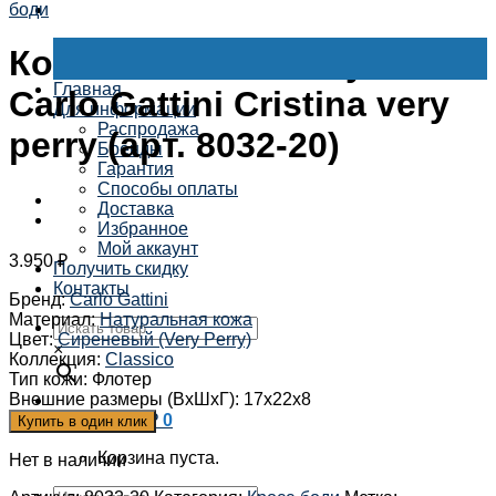
боди
Кожаная женская сумка
Главная
Carlo Gattini Cristina very
Для информации
Распродажа
perry (арт. 8032-20)
Бренды
Гарантия
Способы оплаты
Доставка
Избранное
Мой аккаунт
3.950
₽
Получить скидку
Контакты
Бренд
:
Carlo Gattini
Материал
:
Натуральная кожа
Цвет
:
Сиреневый (Very Perry)
×
Коллекция
:
Classico
Тип кожи
:
Флотер
Внешние размеры (ВхШхГ)
:
17x22x8
Корзина /
0
₽
0
Купить в один клик
Корзина пуста.
Нет в наличии