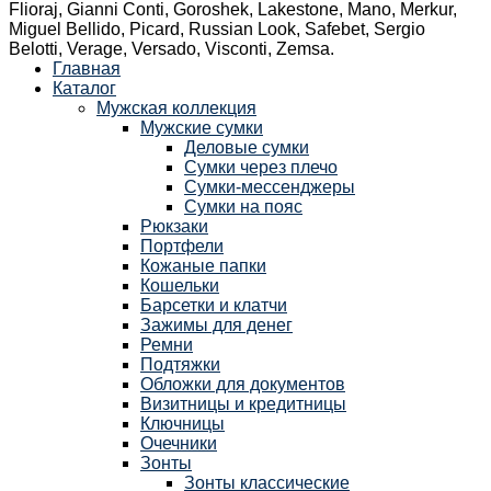
Flioraj, Gianni Conti, Goroshek, Lakestone, Mano, Merkur,
Miguel Bellido, Picard, Russian Look, Safebet, Sergio
Belotti, Verage, Versado, Visconti, Zemsa.
Главная
Каталог
Мужская коллекция
Мужские сумки
Деловые сумки
Сумки через плечо
Сумки-мессенджеры
Сумки на пояс
Рюкзаки
Портфели
Кожаные папки
Кошельки
Барсетки и клатчи
Зажимы для денег
Ремни
Подтяжки
Обложки для документов
Визитницы и кредитницы
Ключницы
Очечники
Зонты
Зонты классические