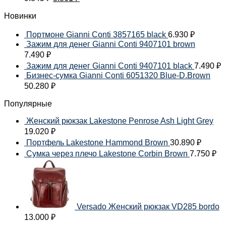
Новинки
Портмоне Gianni Conti 3857165 black
6.930
₽
Зажим для денег Gianni Conti 9407101 brown
7.490
₽
Зажим для денег Gianni Conti 9407101 black
7.490
₽
Бизнес-сумка Gianni Conti 6051320 Blue-D.Brown
50.280
₽
Популярные
Женский рюкзак Lakestone Penrose Ash Light Grey
19.020
₽
Портфель Lakestone Hammond Brown
30.890
₽
Сумка через плечо Lakestone Corbin Brown
7.750
₽
Versado Женский рюкзак VD285 bordo
13.000
₽