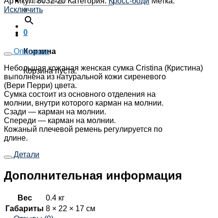
Артикул:
8032-20
Категория:
Кросс-боди
Метка:
Исключить
×
0
Описание
Корзина
Небольшая кожаная женская сумка Cristina (Кристина)
Корзина пуста.
выполнена из натуральной кожи сиреневого
(Вери Перри) цвета.
Сумка состоит из основного отделения на
молнии, внутри которого карман на молнии.
Сзади — карман на молнии.
Спереди — карман на молнии.
Кожаный плечевой ремень регулируется по
длине.
Детали
Дополнительная информация
Вес
0.4 кг
Габариты
8 × 22 × 17 см