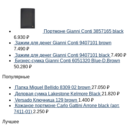
Портмоне Gianni Conti 3857165 black
6.930
₽
Зажим для денег Gianni Conti 9407101 brown
7.490
₽
Зажим для денег Gianni Conti 9407101 black
7.490
₽
Бизнес-сумка Gianni Conti 6051320 Blue-D.Brown
50.280
₽
Популярные
Папка Miguel Bellido 8309 02 brown
27.050
₽
Деловая сумка Lakestone Kelmore Black
21.820
₽
Versado Ключница 129 brown
1.400
₽
Кожаное портмоне Carlo Gattini Arrone black (арт.
7411-01)
2.250
₽
Лучшее