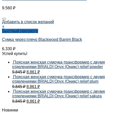
9.560
₽
Добавить в список желаний
+
Быстрый просмотр
Сумка через плечо Blackwood Banim Black
6.330
₽
Успей купить!
Поясная женская сумочка-трансформер с двумя
отделениями BRIALDI Onyx (Оникс) relief powder
9.845
₽
8.861
₽
Поясная женская сумочка-трансформер с двумя
отделениями BRIALDI Onyx (Оникс) relief plum
9.845
₽
8.861
₽
Поясная женская сумочка-трансформер с двумя
отделениями BRIALDI Onyx (Оникс) relief sakura
9.845
₽
8.861
₽
Новинки