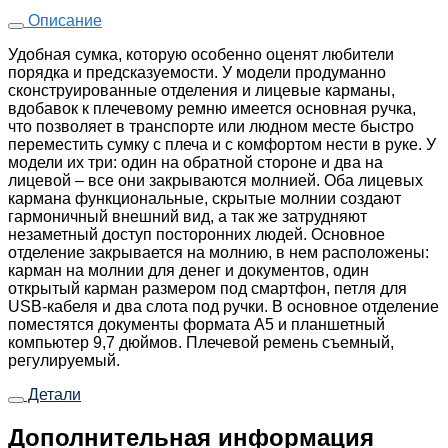
Описание
Удобная сумка, которую особенно оценят любители
порядка и предсказуемости. У модели продуманно
сконструированные отделения и лицевые карманы,
вдобавок к плечевому ремню имеется основная ручка,
что позволяет в транспорте или людном месте быстро
переместить сумку с плеча и с комфортом нести в руке. У
модели их три: один на обратной стороне и два на
лицевой – все они закрываются молнией. Оба лицевых
кармана функциональные, скрытые молнии создают
гармоничный внешний вид, а так же затрудняют
незаметный доступ посторонних людей. Основное
отделение закрывается на молнию, в нем расположены:
карман на молнии для денег и документов, один
открытый карман размером под смартфон, петля для
USB-кабеля и два слота под ручки. В основное отделение
поместятся документы формата А5 и планшетный
компьютер 9,7 дюймов. Плечевой ремень съемный,
регулируемый.
Детали
Дополнительная информация