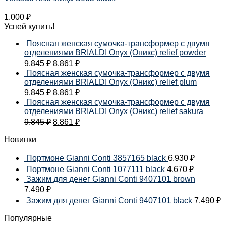
1.000
₽
Успей купить!
Поясная женская сумочка-трансформер с двумя
отделениями BRIALDI Onyx (Оникс) relief powder
9.845
₽
8.861
₽
Поясная женская сумочка-трансформер с двумя
отделениями BRIALDI Onyx (Оникс) relief plum
9.845
₽
8.861
₽
Поясная женская сумочка-трансформер с двумя
отделениями BRIALDI Onyx (Оникс) relief sakura
9.845
₽
8.861
₽
Новинки
Портмоне Gianni Conti 3857165 black
6.930
₽
Портмоне Gianni Conti 1077111 black
4.670
₽
Зажим для денег Gianni Conti 9407101 brown
7.490
₽
Зажим для денег Gianni Conti 9407101 black
7.490
₽
Популярные