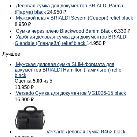
Деловая сумка для документов BRIALDI Parma
(Парма) black
24.950
₽
Мужской клатч BRIALDI Severn (Северн) relief black
8.950
₽
Сумка через плечо Blackwood Banim Black
6.330
₽
Удобная деловая сумка для документов BRIALDI
Glendale (Глендейл) relief black
14.950
₽
Лучшее
Мужская деловая сумка SLIM-формата для
документов BRIALDI Hamilton (Гамильтон) relief
black
Оценка
5.00
из 5
13.950
₽
Versado Сумка для документов VG1006-15 black
16.900
₽
Versado Деловая сумка B462 black