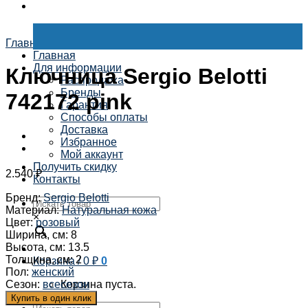
Главная
/
Женская коллекция
/
Ключницы и брелоки
Главная
Для информации
Ключница Sergio Belotti
Распродажа
Бренды
742172 pink
Гарантия
Способы оплаты
Доставка
Избранное
Мой аккаунт
Получить скидку
2.540
₽
Контакты
Бренд
:
Sergio Belotti
Материал
:
Натуральная кожа
×
Цвет
:
розовый
Ширина, см
:
8
Высота, см
:
13.5
Толщина, см
:
2
Корзина /
0
₽
0
Пол
:
женский
Сезон
:
всесезон
Корзина пуста.
Купить в один клик