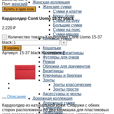
Женская коллекция
Пол
:
женский
Женские сумки
Купить в один клик
Сумки и клатчи
Кросс-боди
Кардхолдер Conti Uomo 15-37 black
Сумки на руку
Большие сумки
2.220
₽
Сумки на пояс
Сумки-мешки
Количество товара Кардхолдер Conti Uomo 15-37
Деловые сумки
black
Рюкзаки
Кошельки
В корзину
Косметички
Артикул:
15-37 black
Категория:
Визитницы
Футляры для очков
Ремни
Обложки для документов
Визитницы
Ключницы и брелоки
Зонты
Зонты классические
Зонты-трости
Аксессуары и чехлы
Описание
Дорожная коллекция
Дорожные сумки
Кардхолдер из натуральной кожи. Снаружи с обеих
Саквояжи
сторон расположены по два кармашка для пластиковых
Чемоданы