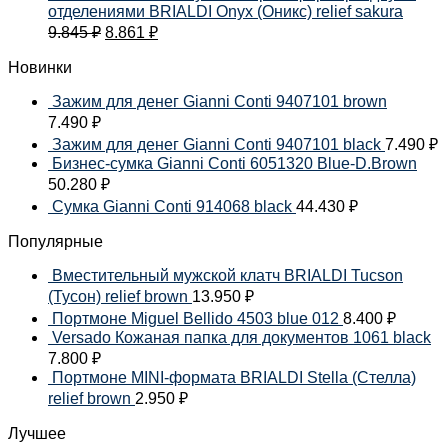
отделениями BRIALDI Onyx (Оникс) relief sakura
9.845
₽
8.861
₽
Новинки
Зажим для денег Gianni Conti 9407101 brown
7.490
₽
Зажим для денег Gianni Conti 9407101 black
7.490
₽
Бизнес-сумка Gianni Conti 6051320 Blue-D.Brown
50.280
₽
Сумка Gianni Conti 914068 black
44.430
₽
Популярные
Вместительный мужской клатч BRIALDI Tucson
(Тусон) relief brown
13.950
₽
Портмоне Miguel Bellido 4503 blue 012
8.400
₽
Versado Кожаная папка для документов 1061 black
7.800
₽
Портмоне MINI-формата BRIALDI Stella (Стелла)
relief brown
2.950
₽
Лучшее