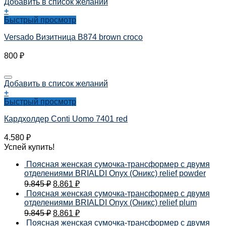
Добавить в список желаний
+
Быстрый просмотр
Versado Визитница B874 brown croco
800
₽
Добавить в список желаний
+
Быстрый просмотр
Кардхолдер Conti Uomo 7401 red
4.580
₽
Успей купить!
Поясная женская сумочка-трансформер с двумя
отделениями BRIALDI Onyx (Оникс) relief powder
9.845
₽
8.861
₽
Поясная женская сумочка-трансформер с двумя
отделениями BRIALDI Onyx (Оникс) relief plum
9.845
₽
8.861
₽
Поясная женская сумочка-трансформер с двумя