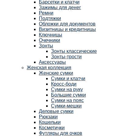
Барсетки и клатчи
Зажимы для денег
Ремни
Подтяжки
Обложки для документов
Визитницы и кредитницы
Ключницы
Очечники
Зонты
Зонты классические
Зонты-трости
Аксессуары
Женская коллекция
Женские сумки
Сумки и клатчи
Кросс-боди
Сумки на руку
Большие сумки
Сумки на пояс
Сумки-мешки
Деловые сумки
Рюкзаки
Кошельки
Косметички
Футляры для очков