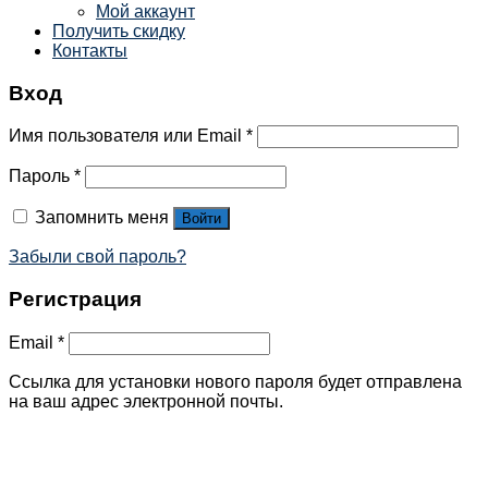
Мой аккаунт
Получить скидку
Контакты
Вход
Имя пользователя или Email
*
Пароль
*
Запомнить меня
Войти
Забыли свой пароль?
Регистрация
Email
*
Ссылка для установки нового пароля будет отправлена ​​
на ваш адрес электронной почты.
Your personal data will be used to support your experience
throughout this website, to manage access to your account,
and for other purposes described in our
политика