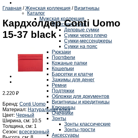
Главная
/
Женская коллекция
/
Визитницы
Каталог
Мужская коллекция
Кардхолдер Conti Uomo
Мужские сумки
Деловые сумки
15-37 black
Сумки через плечо
Сумки-мессенджеры
Сумки на пояс
Рюкзаки
Портфели
Кожаные папки
Кошельки
Барсетки и клатчи
Зажимы для денег
Ремни
Подтяжки
2.220
₽
Обложки для документов
Визитницы и кредитницы
Бренд
:
Conti Uomo
Ключницы
Материал
:
Натуральная кожа
Очечники
Цвет
:
Черный
Зонты
Ширина, см
:
10.5
Зонты классические
Толщина, см
:
1
Зонты-трости
Сезон
:
всесезонный
Аксессуары
Высота, см
:
8