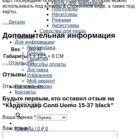
карт, посередине основное отделение, которое можно
Чехлы для чемоданов
использовать под купюры в сложенном виде, а также под
Портпледы
карты.
Несессеры
Рюкзаки
Детали
Аксессуары
Средства для ухода
Дополнительная информация
Главная
Для информации
Распродажа
Вес
0.2 КГ
Бренды
Габариты
1 × 10.5 × 8 СМ
Гарантия
Отзывы (0)
Способы оплаты
Доставка
Отзывы
Избранное
Мой аккаунт
Получить скидку
Отзывов пока нет.
Контакты
Будьте первым, кто оставил отзыв на
“Кардхолдер Conti Uomo 15-37 black”
×
Ваша оценка
*
Ваш отзыв
*
Корзина /
0
₽
0