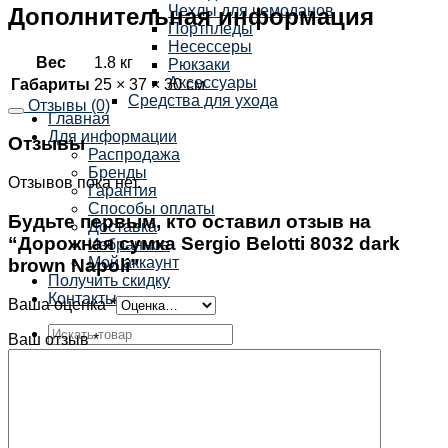
Чехлы для чемоданов
Дополнительная информация
Портпледы
Несессеры
Вес
1.8 кг
Рюкзаки
Аксессуары
Габариты
25 × 37 × 30 см
Средства для ухода
Отзывы (0)
Главная
Для информации
Отзывы
Распродажа
Бренды
Отзывов пока нет.
Гарантия
Способы оплаты
Будьте первым, кто оставил отзыв на
Доставка
“Дорожная сумка Sergio Belotti 8032 dark
Избранное
Мой аккаунт
brown Napoli”
Получить скидку
Контакты
Ваша оценка
*
Ваш отзыв
*
×
Корзина /
0
₽
0