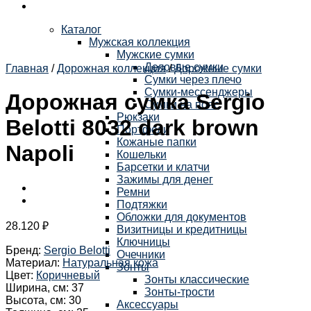
Каталог
Мужская коллекция
Мужские сумки
Деловые сумки
Главная
/
Дорожная коллекция
/
Дорожные сумки
Сумки через плечо
Сумки-мессенджеры
Дорожная сумка Sergio
Сумки на пояс
Рюкзаки
Belotti 8032 dark brown
Портфели
Кожаные папки
Napoli
Кошельки
Барсетки и клатчи
Зажимы для денег
Ремни
Подтяжки
Обложки для документов
28.120
₽
Визитницы и кредитницы
Ключницы
Бренд
:
Sergio Belotti
Очечники
Материал
:
Натуральная кожа
Зонты
Цвет
:
Коричневый
Зонты классические
Ширина, см
:
37
Зонты-трости
Высота, см
:
30
Аксессуары