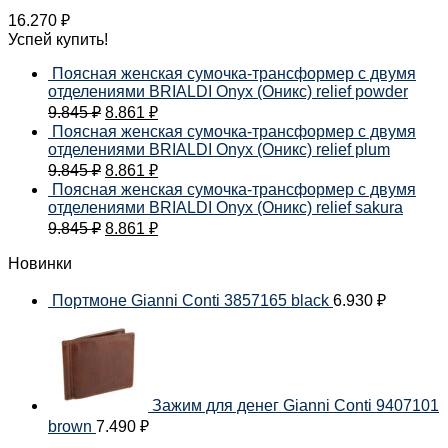
16.270
₽
Успей купить!
Поясная женская сумочка-трансформер с двумя
отделениями BRIALDI Onyx (Оникс) relief powder
9.845
₽
8.861
₽
Поясная женская сумочка-трансформер с двумя
отделениями BRIALDI Onyx (Оникс) relief plum
9.845
₽
8.861
₽
Поясная женская сумочка-трансформер с двумя
отделениями BRIALDI Onyx (Оникс) relief sakura
9.845
₽
8.861
₽
Новинки
Портмоне Gianni Conti 3857165 black
6.930
₽
Зажим для денег Gianni Conti 9407101
brown
7.490
₽