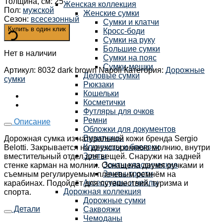
Толщина, см
:
25
Женская коллекция
Пол
:
мужской
Женские сумки
Сезон
:
всесезонный
Сумки и клатчи
Купить в один клик
Кросс-боди
Сумки на руку
Большие сумки
Нет в наличии
Сумки на пояс
Сумки-мешки
Артикул:
8032 dark brown Napoli
Категория:
Дорожные
Деловые сумки
сумки
Рюкзаки
Кошельки
Косметички
Футляры для очков
Ремни
Описание
Обложки для документов
Визитницы
Дорожная сумка из натуральной кожи бренда Sergio
Ключницы и брелоки
Belotti. Закрывается на двухстороннюю молнию, внутри
Зонты
вместительный отдел для вещей. Снаружи на задней
Зонты классические
стенке карман на молнии. Оснащена двумя ручками и
Зонты-трости
съемным регулируемым плечевым ремнём на
Аксессуары и чехлы
карабинах. Подойдёт для путешествий, туризма и
Дорожная коллекция
спорта.
Дорожные сумки
Детали
Саквояжи
Чемоданы