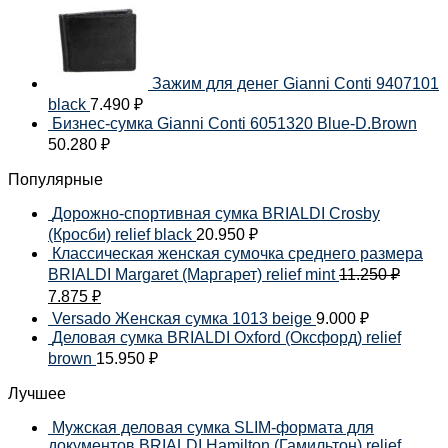
Зажим для денег Gianni Conti 9407101
black
7.490
₽
Бизнес-сумка Gianni Conti 6051320 Blue-D.Brown
50.280
₽
Популярные
Дорожно-спортивная сумка BRIALDI Crosby
(Кросби) relief black
20.950
₽
Классическая женская сумочка среднего размера
BRIALDI Margaret (Маргарет) relief mint
11.250
₽
7.875
₽
Versado Женская сумка 1013 beige
9.000
₽
Деловая сумка BRIALDI Oxford (Оксфорд) relief
brown
15.950
₽
Лучшее
Мужская деловая сумка SLIM-формата для
документов BRIALDI Hamilton (Гамильтон) relief