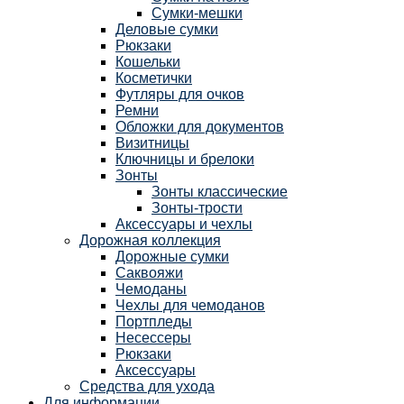
Сумки-мешки
Деловые сумки
Рюкзаки
Кошельки
Косметички
Футляры для очков
Ремни
Обложки для документов
Визитницы
Ключницы и брелоки
Зонты
Зонты классические
Зонты-трости
Аксессуары и чехлы
Дорожная коллекция
Дорожные сумки
Саквояжи
Чемоданы
Чехлы для чемоданов
Портпледы
Несессеры
Рюкзаки
Аксессуары
Средства для ухода
Для информации