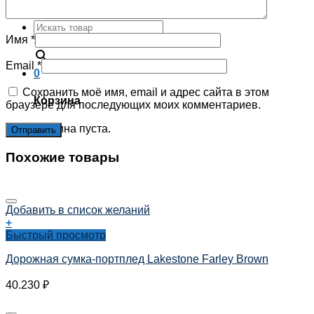
Корзина пуста.
Имя
*
×
Email
*
0
Сохранить моё имя, email и адрес сайта в этом
Корзина
браузере для последующих моих комментариев.
Корзина пуста.
Похожие товары
Добавить в список желаний
+
Быстрый просмотр
Дорожная сумка-портплед Lakestone Farley Brown
40.230
₽