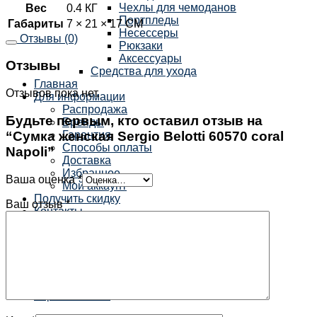
Чехлы для чемоданов
Вес
0.4 КГ
Портпледы
Габариты
7 × 21 × 17 СМ
Несессеры
Отзывы (0)
Рюкзаки
Аксессуары
Отзывы
Средства для ухода
Главная
Отзывов пока нет.
Для информации
Распродажа
Будьте первым, кто оставил отзыв на
Бренды
“Cумка женская Sergio Belotti 60570 coral
Гарантия
Способы оплаты
Napoli”
Доставка
Избранное
Ваша оценка
*
Мой аккаунт
Получить скидку
Ваш отзыв
*
Контакты
×
Корзина /
0
₽
0