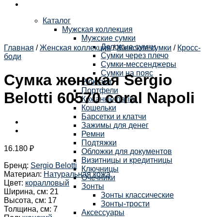
Каталог
Мужская коллекция
Мужские сумки
Деловые сумки
Главная
/
Женская коллекция
/
Женские сумки
/
Кросс-
Сумки через плечо
боди
Сумки-мессенджеры
Сумки на пояс
Cумка женская Sergio
Рюкзаки
Портфели
Belotti 60570 coral Napoli
Кожаные папки
Кошельки
Барсетки и клатчи
Зажимы для денег
Ремни
Подтяжки
16.180
₽
Обложки для документов
Визитницы и кредитницы
Бренд
:
Sergio Belotti
Ключницы
Материал
:
Натуральная кожа
Очечники
Цвет
:
коралловый
Зонты
Ширина, см
:
21
Зонты классические
Высота, см
:
17
Зонты-трости
Толщина, см
:
7
Аксессуары