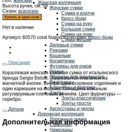
Пол
:
женский
Женская коллекция
Высота ручек, см
:
59
Женские сумки
Сезон
:
всесезон
Сумки и клатчи
Купить в один клик
Кросс-боди
Сумки на руку
Нет в наличии
Большие сумки
Сумки на пояс
Артикул:
60570 coral Napoli
Категория:
Кросс-боди
Сумки-мешки
Деловые сумки
Рюкзаки
Кошельки
Косметички
Описание
Футляры для очков
Ремни
Коралловая женская кожаная сумка от итальянского
Обложки для документов
бренда Sergio Belotti. Закрывается клапаном на
Визитницы
магнитной кнопке. Внутри одно основное отделение и
Ключницы и брелоки
один кармашек на молнии. Оснащена кожаным
Зонты
регулируемым плечевым ремнём. Цвет фурнитуры —
Зонты классические
серебро.
Зонты-трости
Аксессуары и чехлы
Детали
Дорожная коллекция
Дорожные сумки
Дополнительная информация
Саквояжи
Чемоданы