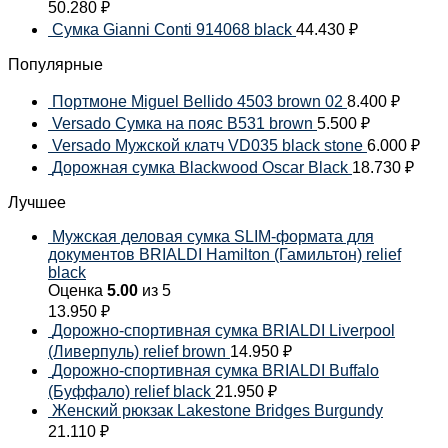
50.280
₽
Сумка Gianni Conti 914068 black
44.430
₽
Популярные
Портмоне Miguel Bellido 4503 brown 02
8.400
₽
Versado Сумка на пояс B531 brown
5.500
₽
Versado Мужской клатч VD035 black stone
6.000
₽
Дорожная сумка Blackwood Oscar Black
18.730
₽
Лучшее
Мужская деловая сумка SLIM-формата для
документов BRIALDI Hamilton (Гамильтон) relief
black
Оценка
5.00
из 5
13.950
₽
Дорожно-спортивная сумка BRIALDI Liverpool
(Ливерпуль) relief brown
14.950
₽
Дорожно-спортивная сумка BRIALDI Buffalo
(Буффало) relief black
21.950
₽
Женский рюкзак Lakestone Bridges Burgundy
21.110
₽