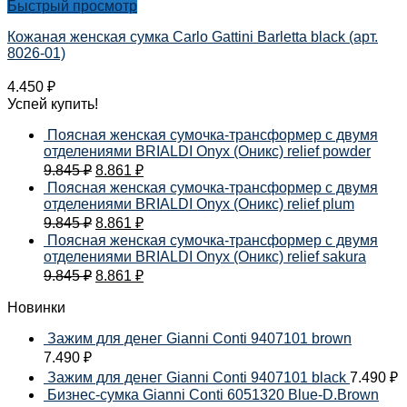
Быстрый просмотр
Кожаная женская сумка Carlo Gattini Barletta black (арт.
8026-01)
4.450
₽
Успей купить!
Поясная женская сумочка-трансформер с двумя
отделениями BRIALDI Onyx (Оникс) relief powder
9.845
₽
8.861
₽
Поясная женская сумочка-трансформер с двумя
отделениями BRIALDI Onyx (Оникс) relief plum
9.845
₽
8.861
₽
Поясная женская сумочка-трансформер с двумя
отделениями BRIALDI Onyx (Оникс) relief sakura
9.845
₽
8.861
₽
Новинки
Зажим для денег Gianni Conti 9407101 brown
7.490
₽
Зажим для денег Gianni Conti 9407101 black
7.490
₽
Бизнес-сумка Gianni Conti 6051320 Blue-D.Brown