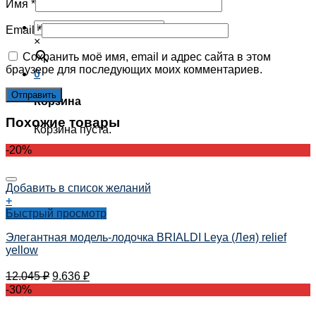
Корзина пуста.
Имя
*
Email
*
×
Сохранить моё имя, email и адрес сайта в этом
браузере для последующих моих комментариев.
0
Корзина
Похожие товары
Корзина пуста.
-20%
Добавить в список желаний
+
Быстрый просмотр
Элегантная модель-лодочка BRIALDI Leya (Лея) relief
yellow
12.045
₽
9.636
₽
-30%