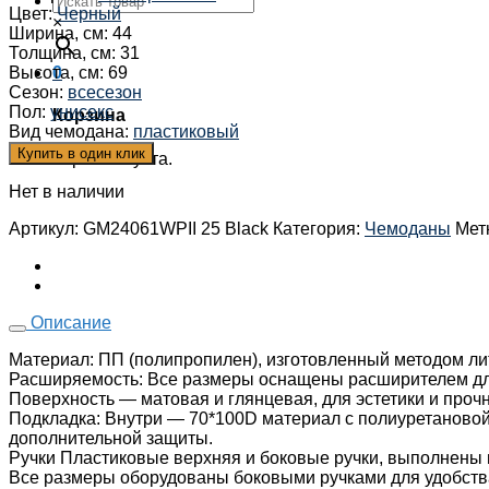
Цвет
:
Черный
×
Ширина, см
:
44
Толщина, см
:
31
Высота, см
:
69
0
Сезон
:
всесезон
Пол
:
унисекс
Корзина
Вид чемодана
:
пластиковый
Купить в один клик
Корзина пуста.
Нет в наличии
Артикул:
GM24061WPII 25 Black
Категория:
Чемоданы
Мет
Описание
Материал: ПП (полипропилен), изготовленный методом ли
Расширяемость: Все размеры оснащены расширителем дл
Поверхность — матовая и глянцевая, для эстетики и прочн
Подкладка: Внутри — 70*100D материал с полиуретановой
дополнительной защиты.
Ручки Пластиковые верхняя и боковые ручки, выполнены в
Все размеры оборудованы боковыми ручками для удобств