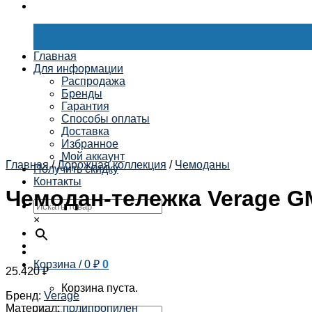
Главная
Для информации
Распродажа
Бренды
Гарантия
Способы оплаты
Доставка
Избранное
Мой аккаунт
Главная
/
Дорожная коллекция
/
Чемоданы
Получить скидку
Контакты
Чемодан-тележка Verage GM
×
Корзина /
0
₽
0
25.420
₽
Корзина пуста.
Бренд
:
Verage
Материал
:
полипропилен