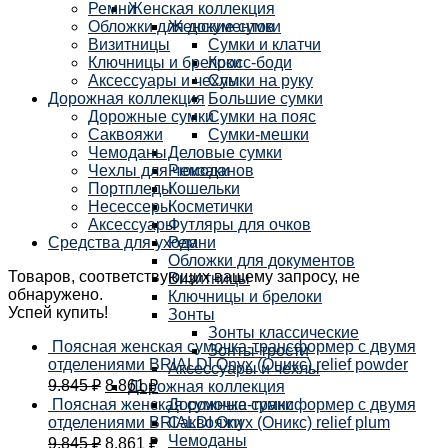
Ремни
Женская коллекция
Обложки для документов
Женские сумки
Визитницы
Сумки и клатчи
Ключницы и брелоки
Кросс-боди
Аксессуары и чехлы
Сумки на руку
Дорожная коллекция
Большие сумки
Дорожные сумки
Сумки на пояс
Саквояжи
Сумки-мешки
Чемоданы
Деловые сумки
Чехлы для чемоданов
Рюкзаки
Портпледы
Кошельки
Несессеры
Косметички
Аксессуары
Футляры для очков
Средства для ухода
Ремни
Обложки для документов
Товаров, соответствующих вашему запросу, не
Визитницы
обнаружено.
Ключницы и брелоки
Успей купить!
Зонты
Зонты классические
Поясная женская сумочка-трансформер с двумя
Зонты-трости
отделениями BRIALDI Onyx (Оникс) relief powder
Аксессуары и чехлы
9.845
₽
8.861
₽
Дорожная коллекция
Поясная женская сумочка-трансформер с двумя
Дорожные сумки
отделениями BRIALDI Onyx (Оникс) relief plum
Саквояжи
Чемоданы
9.845
₽
8.861
₽