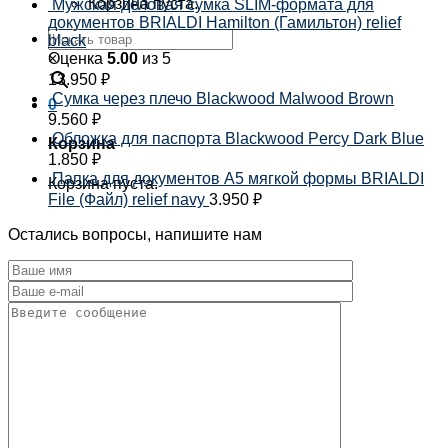
Корзина пуста.
Мужская деловая сумка SLIM-формата для
документов BRIALDI Hamilton (Гамильтон) relief
black
×
Оценка
5.00
из 5
13.950
₽
Сумка через плечо Blackwood Malwood Brown
0
9.560
₽
Обложка для паспорта Blackwood Percy Dark Blue
Корзина
1.850
₽
Папка для документов А5 мягкой формы BRIALDI
Корзина пуста.
File (Файл) relief navy
3.950
₽
Остались вопросы, напишите нам