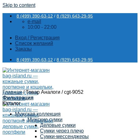
Skip to content
8 (499) 390-63-12
/
8 (929) 643-29-95
e-mail
10:00 - 22:00
Вход / Регистрация
Список желаний
Заказы
8 (499) 390-63-12
/
8 (929) 643-29-95
Главная
/
Товар Аналоги
/
cgt-9052
Фильтрация
Каталог
Мужская коллекция
Мужские сумки
Деловые сумки
Сумки через плечо
Сумки-мессенджеры