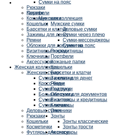
Сумки на пояс
Рюкзаки
Каталог
Портфели
Кожаные папки
Мужская коллекция
Кошельки
Мужские сумки
Барсетки и клатчи
Деловые сумки
Зажимы для денег
Сумки через плечо
Ремни
Сумки-мессенджеры
Обложки для документов
Сумки на пояс
Визитницы и кредитницы
Рюкзаки
Ключницы
Портфели
Аксессуары
Кожаные папки
Женская коллекция
Кошельки
Женские сумки
Барсетки и клатчи
Сумки и клатчи
Зажимы для денег
Кросс-боди
Ремни
Сумки на руку
Подтяжки
Большие сумки
Обложки для документов
Сумки на пояс
Визитницы и кредитницы
Сумки-мешки
Ключницы
Деловые сумки
Очечники
Рюкзаки
Зонты
Кошельки
Зонты классические
Косметички
Зонты-трости
Футляры для очков
Аксессуары