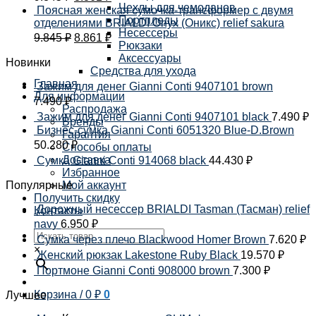
Чехлы для чемоданов
Поясная женская сумочка-трансформер с двумя
Портпледы
отделениями BRIALDI Onyx (Оникс) relief sakura
Несессеры
9.845
₽
8.861
₽
Рюкзаки
Аксессуары
Новинки
Средства для ухода
Главная
Зажим для денег Gianni Conti 9407101 brown
Для информации
7.490
₽
Распродажа
Зажим для денег Gianni Conti 9407101 black
7.490
₽
Бренды
Бизнес-сумка Gianni Conti 6051320 Blue-D.Brown
Гарантия
50.280
₽
Способы оплаты
Доставка
Сумка Gianni Conti 914068 black
44.430
₽
Избранное
Популярные
Мой аккаунт
Получить скидку
Дорожный несессер BRIALDI Tasman (Тасман) relief
Контакты
navy
6.950
₽
Сумка через плечо Blackwood Homer Brown
7.620
₽
×
Женский рюкзак Lakestone Ruby Black
19.570
₽
Портмоне Gianni Conti 908000 brown
7.300
₽
Корзина /
0
₽
0
Лучшее