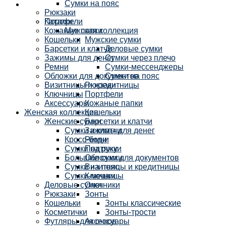
Сумки на пояс
Рюкзаки
Каталог
Портфели
Кожаные папки
Мужская коллекция
Кошельки
Мужские сумки
Барсетки и клатчи
Деловые сумки
Зажимы для денег
Сумки через плечо
Ремни
Сумки-мессенджеры
Обложки для документов
Сумки на пояс
Визитницы и кредитницы
Рюкзаки
Ключницы
Портфели
Аксессуары
Кожаные папки
Женская коллекция
Кошельки
Женские сумки
Барсетки и клатчи
Сумки и клатчи
Зажимы для денег
Кросс-боди
Ремни
Сумки на руку
Подтяжки
Большие сумки
Обложки для документов
Сумки на пояс
Визитницы и кредитницы
Сумки-мешки
Ключницы
Деловые сумки
Очечники
Рюкзаки
Зонты
Кошельки
Зонты классические
Косметички
Зонты-трости
Футляры для очков
Аксессуары