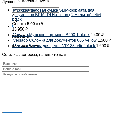
Корзина пуста.
Лучшее
Мужская деловая сумка SLIM-формата для
×
документов BRIALDI Hamilton (Гамильтон) relief
black
Оценка
5.00
из 5
0
13.950
₽
Versado Мужское портмоне B200-1 black
2.400
₽
Корзина
Versado Обложка для документов 065 yellow
1.500
₽
Versado Зажим для денег VD133 relief black
1.600
₽
Корзина пуста.
Остались вопросы, напишите нам