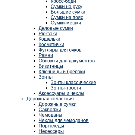
Кросс-боди
Сумки на руку
Большие сумки
Сумки на пояс
Сумки-мешки
Деловые сумки
Рюкзаки
Кошельки
Косметички
Футляры для очков
Ремни
Обложки для документов
Визитницы
Ключницы и брелоки
Зонты
Зонты классические
Зонты-трости
Аксессуары и чехлы
Дорожная коллекция
Дорожные сумки
Саквояжи
Чемоданы
Чехлы для чемоданов
Портпледы
Несессеры