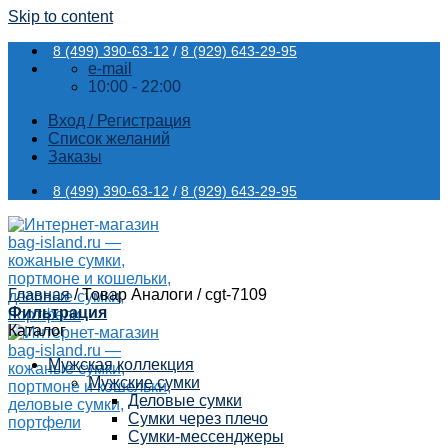
Skip to content
8 (499) 390-63-12
/
8 (929) 643-29-95
e-mail
10:00 - 22:00
Вход / Регистрация
Список желаний
Заказы
8 (499) 390-63-12
/
8 (929) 643-29-95
Главная
/
Товар Аналоги
/
cgt-7109
Фильтрация
Каталог
Мужская коллекция
Мужские сумки
Деловые сумки
Сумки через плечо
Сумки-мессенджеры