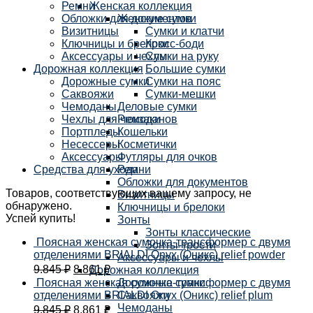
Ремни
Женская коллекция
Обложки для документов
Женские сумки
Визитницы
Сумки и клатчи
Ключницы и брелоки
Кросс-боди
Аксессуары и чехлы
Сумки на руку
Дорожная коллекция
Большие сумки
Дорожные сумки
Сумки на пояс
Саквояжи
Сумки-мешки
Чемоданы
Деловые сумки
Чехлы для чемоданов
Рюкзаки
Портпледы
Кошельки
Несессеры
Косметички
Аксессуары
Футляры для очков
Средства для ухода
Ремни
Обложки для документов
Товаров, соответствующих вашему запросу, не
Визитницы
обнаружено.
Ключницы и брелоки
Успей купить!
Зонты
Зонты классические
Поясная женская сумочка-трансформер с двумя
Зонты-трости
отделениями BRIALDI Onyx (Оникс) relief powder
Аксессуары и чехлы
9.845
₽
8.861
₽
Дорожная коллекция
Поясная женская сумочка-трансформер с двумя
Дорожные сумки
отделениями BRIALDI Onyx (Оникс) relief plum
Саквояжи
Чемоданы
9.845
₽
8.861
₽