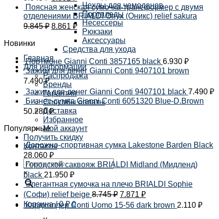
Чехлы для чемоданов
Поясная женская сумочка-трансформер с двумя
Портпледы
отделениями BRIALDI Onyx (Оникс) relief sakura
Несессеры
9.845
₽
8.861
₽
Рюкзаки
Аксессуары
Новинки
Средства для ухода
Главная
Портмоне Gianni Conti 3857165 black
6.930
₽
Для информации
Зажим для денег Gianni Conti 9407101 brown
Распродажа
7.490
₽
Бренды
Зажим для денег Gianni Conti 9407101 black
7.490
₽
Гарантия
Бизнес-сумка Gianni Conti 6051320 Blue-D.Brown
Способы оплаты
Доставка
50.280
₽
Избранное
Популярные
Мой аккаунт
Получить скидку
Дорожно-спортивная сумка Lakestone Barden Black
Контакты
28.060
₽
Городской саквояж BRIALDI Midland (Мидленд)
×
black
21.950
₽
Элегантная сумочка на плечо BRIALDI Sophie
(Софи) relief beige
8.745
₽
7.871
₽
Корзина /
0
₽
0
Кардхолдер Conti Uomo 15-56 dark brown
2.110
₽