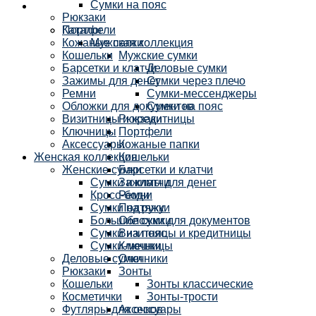
Сумки на пояс
Рюкзаки
Каталог
Портфели
Кожаные папки
Мужская коллекция
Кошельки
Мужские сумки
Барсетки и клатчи
Деловые сумки
Зажимы для денег
Сумки через плечо
Ремни
Сумки-мессенджеры
Обложки для документов
Сумки на пояс
Визитницы и кредитницы
Рюкзаки
Ключницы
Портфели
Аксессуары
Кожаные папки
Женская коллекция
Кошельки
Женские сумки
Барсетки и клатчи
Сумки и клатчи
Зажимы для денег
Кросс-боди
Ремни
Сумки на руку
Подтяжки
Большие сумки
Обложки для документов
Сумки на пояс
Визитницы и кредитницы
Сумки-мешки
Ключницы
Деловые сумки
Очечники
Рюкзаки
Зонты
Кошельки
Зонты классические
Косметички
Зонты-трости
Футляры для очков
Аксессуары