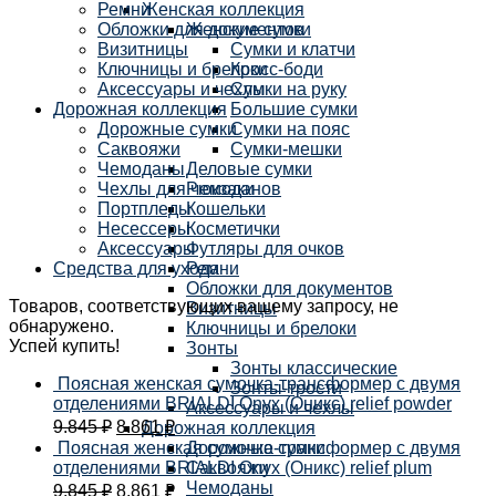
Ремни
Женская коллекция
Обложки для документов
Женские сумки
Визитницы
Сумки и клатчи
Ключницы и брелоки
Кросс-боди
Аксессуары и чехлы
Сумки на руку
Дорожная коллекция
Большие сумки
Дорожные сумки
Сумки на пояс
Саквояжи
Сумки-мешки
Чемоданы
Деловые сумки
Чехлы для чемоданов
Рюкзаки
Портпледы
Кошельки
Несессеры
Косметички
Аксессуары
Футляры для очков
Средства для ухода
Ремни
Обложки для документов
Товаров, соответствующих вашему запросу, не
Визитницы
обнаружено.
Ключницы и брелоки
Успей купить!
Зонты
Зонты классические
Поясная женская сумочка-трансформер с двумя
Зонты-трости
отделениями BRIALDI Onyx (Оникс) relief powder
Аксессуары и чехлы
9.845
₽
8.861
₽
Дорожная коллекция
Поясная женская сумочка-трансформер с двумя
Дорожные сумки
отделениями BRIALDI Onyx (Оникс) relief plum
Саквояжи
Чемоданы
9.845
₽
8.861
₽