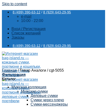
Skip to content
8 (499) 390-63-12
/
8 (929) 643-29-95
e-mail
10:00 - 22:00
Вход / Регистрация
Список желаний
Заказы
8 (499) 390-63-12
/
8 (929) 643-29-95
Главная
/
Товар Аналоги
/
cgt-5055
Фильтрация
Каталог
Мужская коллекция
Мужские сумки
Деловые сумки
Сумки через плечо
Сумки-мессенджеры