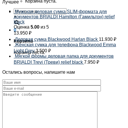
Корзина пуста.
Лучшее
Мужская деловая сумка SLIM-формата для
×
документов BRIALDI Hamilton (Гамильтон) relief
black
Оценка
5.00
из 5
0
13.950
₽
Деловая сумка Blackwood Harlan Black
11.930
₽
Корзина
Женская сумка для телефона Blackwood Emma
Light Grey
3.500
₽
Корзина пуста.
Мягкой формы деловая папка для документов
BRIALDI Trevi (Треви) relief black
7.950
₽
Остались вопросы, напишите нам