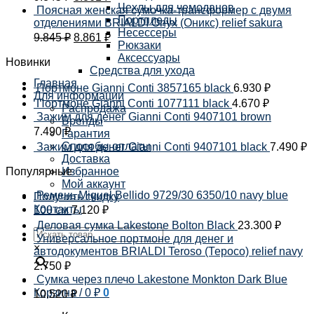
Чехлы для чемоданов
Поясная женская сумочка-трансформер с двумя
Портпледы
отделениями BRIALDI Onyx (Оникс) relief sakura
Несессеры
9.845
₽
8.861
₽
Рюкзаки
Аксессуары
Новинки
Средства для ухода
Главная
Портмоне Gianni Conti 3857165 black
6.930
₽
Для информации
Портмоне Gianni Conti 1077111 black
4.670
₽
Распродажа
Зажим для денег Gianni Conti 9407101 brown
Бренды
7.490
₽
Гарантия
Способы оплаты
Зажим для денег Gianni Conti 9407101 black
7.490
₽
Доставка
Популярные
Избранное
Мой аккаунт
Ремень Miguel Bellido 9729/30 6350/10 navy blue
Получить скидку
Контакты
100 см
7.120
₽
Деловая сумка Lakestone Bolton Black
23.300
₽
Универсальное портмоне для денег и
×
автодокументов BRIALDI Teroso (Теросо) relief navy
2.750
₽
Сумка через плечо Lakestone Monkton Dark Blue
Корзина /
0
₽
0
10.520
₽