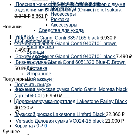
Чехлы для чемоданов
Поясная женская сумочка-трансформер с двумя
Портпледы
отделениями BRIALDI Onyx (Оникс) relief sakura
Несессеры
9.845
₽
8.861
₽
Рюкзаки
Аксессуары
Новинки
Средства для ухода
Главная
Портмоне Gianni Conti 3857165 black
6.930
₽
Для информации
Зажим для денег Gianni Conti 9407101 brown
Распродажа
7.490
₽
Бренды
Зажим для денег Gianni Conti 9407101 black
7.490
₽
Гарантия
Бизнес-сумка Gianni Conti 6051320 Blue-D.Brown
Способы оплаты
Доставка
50.280
₽
Избранное
Популярные
Мой аккаунт
Получить скидку
Кожаная мужская сумка Carlo Gattini Moretta black
Контакты
(арт. 5040-01)
6.950
₽
Дорожная сумка-портплед Lakestone Farley Black
×
40.230
₽
Мужской рюкзак Lakestone Linford Black
22.860
₽
Versado Деловая сумка VG024-15 black
21.000
₽
Корзина /
0
₽
0
Лучшее