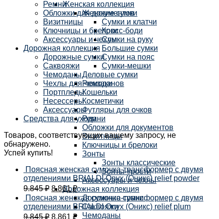
Ремни
Женская коллекция
Обложки для документов
Женские сумки
Визитницы
Сумки и клатчи
Ключницы и брелоки
Кросс-боди
Аксессуары и чехлы
Сумки на руку
Дорожная коллекция
Большие сумки
Дорожные сумки
Сумки на пояс
Саквояжи
Сумки-мешки
Чемоданы
Деловые сумки
Чехлы для чемоданов
Рюкзаки
Портпледы
Кошельки
Несессеры
Косметички
Аксессуары
Футляры для очков
Средства для ухода
Ремни
Обложки для документов
Товаров, соответствующих вашему запросу, не
Визитницы
обнаружено.
Ключницы и брелоки
Успей купить!
Зонты
Зонты классические
Поясная женская сумочка-трансформер с двумя
Зонты-трости
отделениями BRIALDI Onyx (Оникс) relief powder
Аксессуары и чехлы
9.845
₽
8.861
₽
Дорожная коллекция
Поясная женская сумочка-трансформер с двумя
Дорожные сумки
отделениями BRIALDI Onyx (Оникс) relief plum
Саквояжи
Чемоданы
9.845
₽
8.861
₽