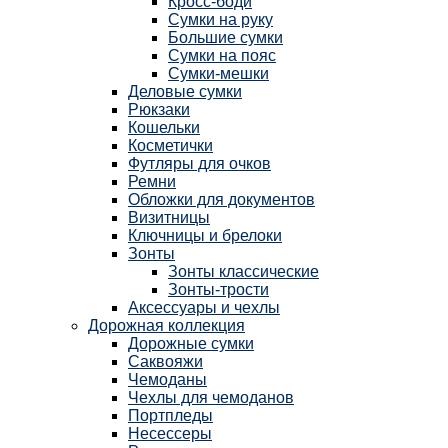
Кросс-боди
Сумки на руку
Большие сумки
Сумки на пояс
Сумки-мешки
Деловые сумки
Рюкзаки
Кошельки
Косметички
Футляры для очков
Ремни
Обложки для документов
Визитницы
Ключницы и брелоки
Зонты
Зонты классические
Зонты-трости
Аксессуары и чехлы
Дорожная коллекция
Дорожные сумки
Саквояжи
Чемоданы
Чехлы для чемоданов
Портпледы
Несессеры