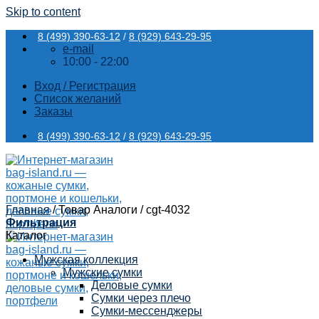
Skip to content
8 (499) 390-63-12
/
8 (929) 643-29-95
e-mail
10:00 - 22:00
Вход / Регистрация
Список желаний
Заказы
8 (499) 390-63-12
/
8 (929) 643-29-95
Главная
/
Товар Аналоги
/
cgt-4032
Фильтрация
Каталог
Мужская коллекция
Мужские сумки
Деловые сумки
Сумки через плечо
Сумки-мессенджеры