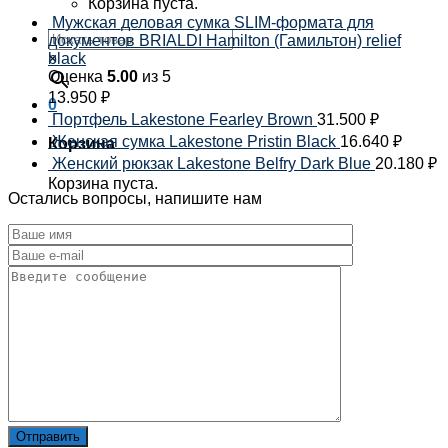
Корзина пуста.
Мужская деловая сумка SLIM-формата для
документов BRIALDI Hamilton (Гамильтон) relief
×
black
Оценка
5.00
из 5
13.950
₽
0
Портфель Lakestone Fearley Brown
31.500
₽
Женская сумка Lakestone Pristin Black
16.640
₽
Корзина
Женский рюкзак Lakestone Belfry Dark Blue
20.180
₽
Корзина пуста.
Остались вопросы, напишите нам