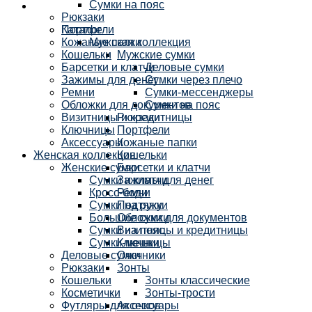
Сумки на пояс
Рюкзаки
Каталог
Портфели
Кожаные папки
Мужская коллекция
Кошельки
Мужские сумки
Барсетки и клатчи
Деловые сумки
Зажимы для денег
Сумки через плечо
Ремни
Сумки-мессенджеры
Обложки для документов
Сумки на пояс
Визитницы и кредитницы
Рюкзаки
Ключницы
Портфели
Аксессуары
Кожаные папки
Женская коллекция
Кошельки
Женские сумки
Барсетки и клатчи
Сумки и клатчи
Зажимы для денег
Кросс-боди
Ремни
Сумки на руку
Подтяжки
Большие сумки
Обложки для документов
Сумки на пояс
Визитницы и кредитницы
Сумки-мешки
Ключницы
Деловые сумки
Очечники
Рюкзаки
Зонты
Кошельки
Зонты классические
Косметички
Зонты-трости
Футляры для очков
Аксессуары