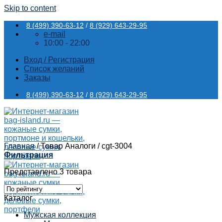
Skip to content
8 (499) 390-63-12
/
8 (929) 643-29-95
e-mail
10:00 - 22:00
Вход / Регистрация
Список желаний
Заказы
8 (499) 390-63-12
/
8 (929) 643-29-95
Главная
/
Товар Аналоги
/
cgt-3004
Фильтрация
Представлено 3 товара
Каталог
Мужская коллекция