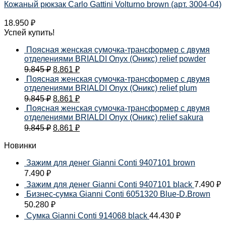
Кожаный рюкзак Carlo Gattini Volturno brown (арт. 3004-04)
18.950
₽
Успей купить!
Поясная женская сумочка-трансформер с двумя
отделениями BRIALDI Onyx (Оникс) relief powder
9.845
₽
8.861
₽
Поясная женская сумочка-трансформер с двумя
отделениями BRIALDI Onyx (Оникс) relief plum
9.845
₽
8.861
₽
Поясная женская сумочка-трансформер с двумя
отделениями BRIALDI Onyx (Оникс) relief sakura
9.845
₽
8.861
₽
Новинки
Зажим для денег Gianni Conti 9407101 brown
7.490
₽
Зажим для денег Gianni Conti 9407101 black
7.490
₽
Бизнес-сумка Gianni Conti 6051320 Blue-D.Brown
50.280
₽
Сумка Gianni Conti 914068 black
44.430
₽