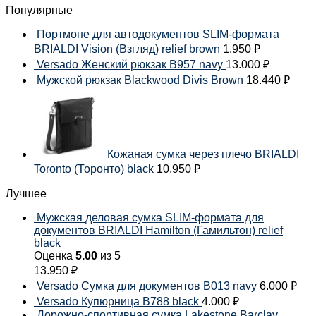
Популярные
Портмоне для автодокументов SLIM-формата
BRIALDI Vision (Взгляд) relief brown
1.950
₽
Versado Женский рюкзак B957 navy
13.000
₽
Мужской рюкзак Blackwood Divis Brown
18.440
₽
Кожаная сумка через плечо BRIALDI
Toronto (Торонто) black
10.950
₽
Лучшее
Мужская деловая сумка SLIM-формата для
документов BRIALDI Hamilton (Гамильтон) relief
black
Оценка
5.00
из 5
13.950
₽
Versado Сумка для документов B013 navy
6.000
₽
Versado Купюрница B788 black
4.000
₽
Дорожно-спортивная сумка Lakestone Barclay