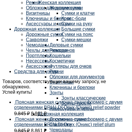
Ремни
Женская коллекция
Обложки для документов
Женские сумки
Визитницы
Сумки и клатчи
Ключницы и брелоки
Кросс-боди
Аксессуары и чехлы
Сумки на руку
Дорожная коллекция
Большие сумки
Дорожные сумки
Сумки на пояс
Саквояжи
Сумки-мешки
Чемоданы
Деловые сумки
Чехлы для чемоданов
Рюкзаки
Портпледы
Кошельки
Несессеры
Косметички
Аксессуары
Футляры для очков
Средства для ухода
Ремни
Обложки для документов
Товаров, соответствующих вашему запросу, не
Визитницы
обнаружено.
Ключницы и брелоки
Успей купить!
Зонты
Зонты классические
Поясная женская сумочка-трансформер с двумя
Зонты-трости
отделениями BRIALDI Onyx (Оникс) relief powder
Аксессуары и чехлы
9.845
₽
8.861
₽
Дорожная коллекция
Поясная женская сумочка-трансформер с двумя
Дорожные сумки
отделениями BRIALDI Onyx (Оникс) relief plum
Саквояжи
Чемоданы
9.845
₽
8.861
₽