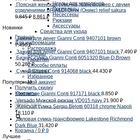
Чехлы для чемоданов
Поясная женская сумочка-трансформер с двумя
Портпледы
отделениями BRIALDI Onyx (Оникс) relief sakura
Несессеры
9.845
₽
8.861
₽
Рюкзаки
Аксессуары
Новинки
Средства для ухода
Главная
Зажим для денег Gianni Conti 9407101 brown
Для информации
7.490
₽
Распродажа
Зажим для денег Gianni Conti 9407101 black
7.490
₽
Бренды
Бизнес-сумка Gianni Conti 6051320 Blue-D.Brown
Гарантия
50.280
₽
Способы оплаты
Доставка
Сумка Gianni Conti 914068 black
44.430
₽
Избранное
Популярные
Мой аккаунт
Получить скидку
Контакты
Портмоне Gianni Conti 917171 black
8.850
₽
Versado Мужской рюкзак VD015 navy
21.900
₽
Женская сумка Sergio Belotti 60318 chrome Napoli
×
18.110
₽
Деловая сумка-трансформер Lakestone Richmond
Dark Blue
31.420
₽
Корзина /
0
₽
0
Лучшее