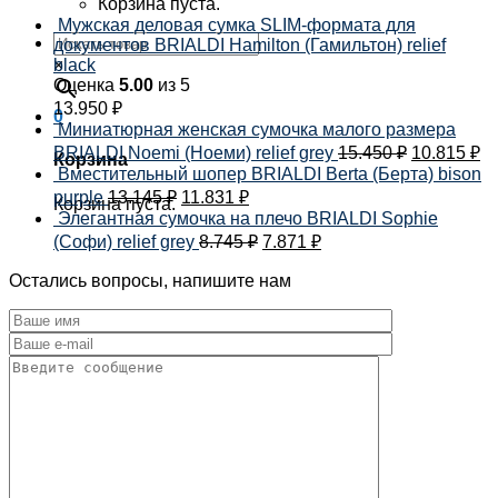
Корзина пуста.
Мужская деловая сумка SLIM-формата для
документов BRIALDI Hamilton (Гамильтон) relief
×
black
Оценка
5.00
из 5
13.950
₽
0
Миниатюрная женская сумочка малого размера
BRIALDI Noemi (Ноеми) relief grey
15.450
₽
10.815
₽
Корзина
Вместительный шопер BRIALDI Berta (Берта) bison
purple
13.145
₽
11.831
₽
Корзина пуста.
Элегантная сумочка на плечо BRIALDI Sophie
(Софи) relief grey
8.745
₽
7.871
₽
Остались вопросы, напишите нам