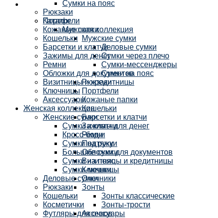
Сумки на пояс
Рюкзаки
Каталог
Портфели
Кожаные папки
Мужская коллекция
Кошельки
Мужские сумки
Барсетки и клатчи
Деловые сумки
Зажимы для денег
Сумки через плечо
Ремни
Сумки-мессенджеры
Обложки для документов
Сумки на пояс
Визитницы и кредитницы
Рюкзаки
Ключницы
Портфели
Аксессуары
Кожаные папки
Женская коллекция
Кошельки
Женские сумки
Барсетки и клатчи
Сумки и клатчи
Зажимы для денег
Кросс-боди
Ремни
Сумки на руку
Подтяжки
Большие сумки
Обложки для документов
Сумки на пояс
Визитницы и кредитницы
Сумки-мешки
Ключницы
Деловые сумки
Очечники
Рюкзаки
Зонты
Кошельки
Зонты классические
Косметички
Зонты-трости
Футляры для очков
Аксессуары