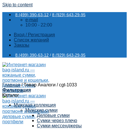
Skip to content
8 (499) 390-63-12
/
8 (929) 643-29-95
e-mail
10:00 - 22:00
Вход / Регистрация
Список желаний
Заказы
8 (499) 390-63-12
/
8 (929) 643-29-95
Главная
/
Товар Аналоги
/
cgt-1033
Фильтрация
Каталог
Мужская коллекция
Мужские сумки
Деловые сумки
Сумки через плечо
Сумки-мессенджеры